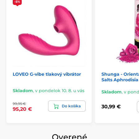
-5%
LOVEO G-vibe tlakový vibrátor
Shunga - Orienta
Salts Aphrodisia
Skladom
,
v pondelok 10. 8. u vás
Skladom
,
v ponde
99,95 €
Do košíka
30,99 €
95,20 €
Overené