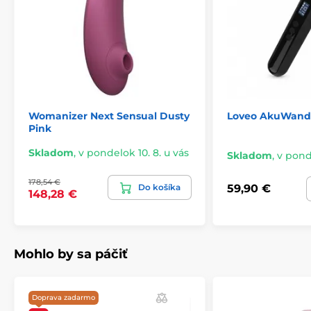
Womanizer Next Sensual Dusty
Loveo AkuWand
Pink
Skladom
,
v pondelok 10. 8. u vás
Skladom
,
v ponde
178,54 €
Do košíka
59,90 €
148,28 €
Mohlo by sa páčiť
Doprava zadarmo