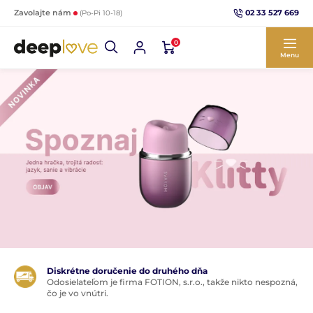
02 33 527 669
Zavolajte nám
(Po-Pi 10-18)
0
Menu
Diskrétne doručenie do druhého dňa
Odosielateľom je firma FOTION, s.r.o., takže nikto nespozná,
čo je vo vnútri.