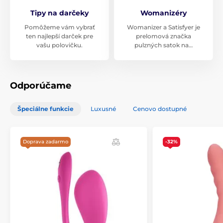
Tipy na darčeky
Womanizéry
Pomôžeme vám vybrať
Womanizer a Satisfyer je
ten najlepší darček pre
prelomová značka
vašu polovičku.
pulzných satok na…
Odporúčame
Špeciálne funkcie
Luxusné
Cenovo dostupné
Doprava zadarmo
-32%