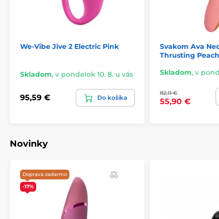
We-Vibe Jive 2 Electric Pink
Svakom Ava Neo 
Thrusting Peach
Skladom
,
v ponde
Skladom
,
v pondelok 10. 8. u vás
82,11 €
95,59 €
Do košíka
55,90 €
Novinky
Doprava zadarmo
-17%