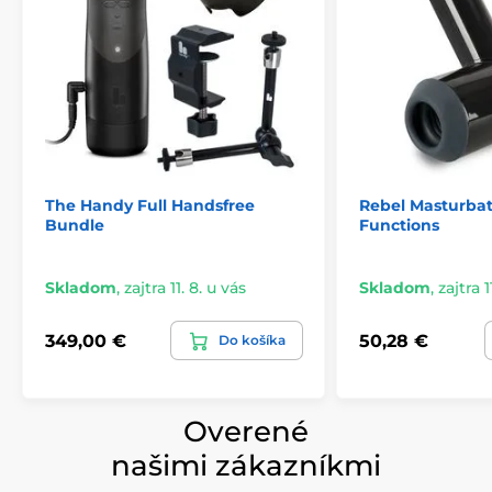
The Handy Full Handsfree
Rebel Masturbat
Bundle
Functions
Skladom
,
zajtra 11. 8. u vás
Skladom
,
zajtra 1
349,00 €
50,28 €
Do košíka
Overené
našimi zákazníkmi