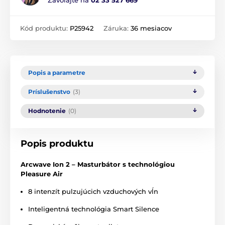
Zavolajte na
02 33 527 669
Kód produktu:
P25942
Záruka:
36 mesiacov
Popis a parametre
Príslušenstvo
(3)
Hodnotenie
(0)
Popis produktu
Arcwave Ion 2 – Masturbátor s technológiou
Pleasure Air
8 intenzít pulzujúcich vzduchových vĺn
Inteligentná technológia Smart Silence