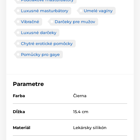
Luxusné masturbátory
Umelé vagíny
Vibračné
Darčeky pre mužov
Luxusné darčeky
Chytré erotické pomôcky
Pomůcky pro gaye
Parametre
Farba
Čierna
Dĺžka
15.4 cm
Materiál
Lekársky silikón