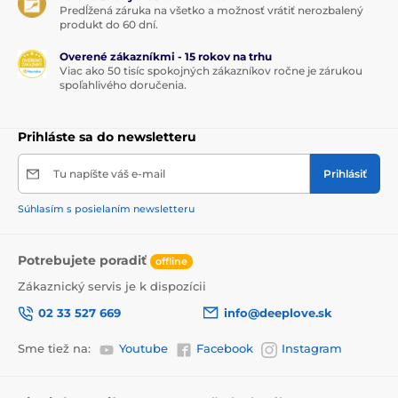
Predĺžená záruka na všetko a možnosť vrátiť nerozbalený
produkt do 60 dní.
Overené zákazníkmi - 15 rokov na trhu
Viac ako 50 tisíc spokojných zákazníkov ročne je zárukou
spoľahlivého doručenia.
Prihláste sa do newsletteru
Tu napíšte váš e-mail
Prihlásiť
Súhlasím s posielaním newsletteru
Potrebujete poradiť
offline
Zákaznický servis je k dispozícii
02 33 527 669
info@deeplove.sk
Sme tiež na:
Youtube
Facebook
Instagram