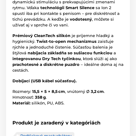
dynamickú stimuláciu s prekvapujúcimi zmenami
rytmu. Vďaka
technológii Smart Silence
sa Ion 2
spustí iba pri kontakte s penisom – pre diskrétnosť a
tichú prevádzku. A keďže je
vodotesný
, môžete si
užívať aj v sprche či vo vani.
Prémiový CleanTech silikón
je príjemne hladký a
hygienický.
Twist-to-open mechanizmus
zaisťuje
rýchle a jednoduché čistenie. Súčasťou balenia je
štýlová
nabíjacia základňa so sušiacou funkciou
a
integrovanou Dry Tech tyčinkou
, ktorá slúži aj ako
prachotesné a diskrétne puzdro
– ideálne doma aj na
cestách.
Dobíjací (USB kábel súčasťou).
Rozmery:
15,5 × 5 × 8,5 cm
, vnútorný Ø
3,2 cm
.
Hmotnosť:
358 g
.
Materiál:
silikón, PU, ABS.
Produkt je zaradený v kategóriách
Podtlakové masturbátory