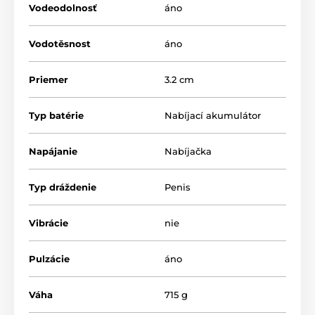
Vodeodolnosť
áno
Vodotěsnost
áno
Priemer
3.2 cm
Typ batérie
Nabíjací akumulátor
Napájanie
Nabíjačka
Typ dráždenie
Penis
Vibrácie
nie
Pulzácie
áno
Váha
715 g