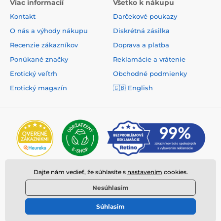
Viac informacií
Všetko k nákupu
Kontakt
Darčekové poukazy
O nás a výhody nákupu
Diskrétná zásilka
Recenzie zákazníkov
Doprava a platba
Ponúkané značky
Reklamácie a vrátenie
Erotický veľtrh
Obchodné podmienky
Erotický magazín
🇬🇧
English
Dajte nám vedieť, že súhlasíte s
nastavením
cookies.
Nesúhlasím
Súhlasím
© 2026 www.deeplove.sk ⦁ E-shop vytvorila
SIMPLIA.cz