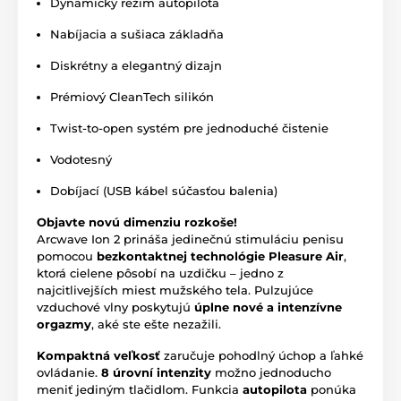
Dynamický režim autopilota
Nabíjacia a sušiaca základňa
Diskrétny a elegantný dizajn
Prémiový CleanTech silikón
Twist-to-open systém pre jednoduché čistenie
Vodotesný
Dobíjací (USB kábel súčasťou balenia)
Objavte novú dimenziu rozkoše!
Arcwave Ion 2 prináša jedinečnú stimuláciu penisu
pomocou
bezkontaktnej technológie Pleasure Air
,
ktorá cielene pôsobí na uzdičku – jedno z
najcitlivejších miest mužského tela. Pulzujúce
vzduchové vlny poskytujú
úplne nové a intenzívne
orgazmy
, aké ste ešte nezažili.
Kompaktná veľkosť
zaručuje pohodlný úchop a ľahké
ovládanie.
8 úrovní intenzity
možno jednoducho
meniť jediným tlačidlom. Funkcia
autopilota
ponúka