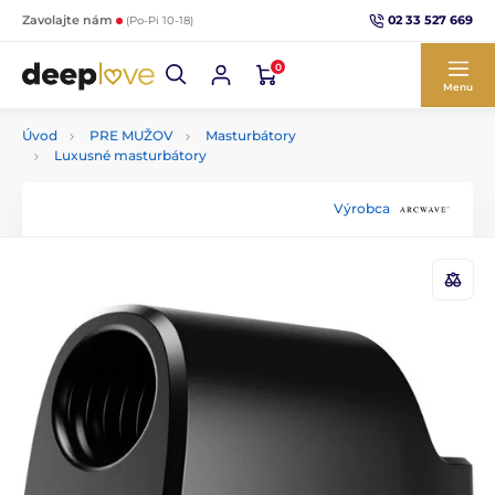
02 33 527 669
Zavolajte nám
(Po-Pi 10-18)
0
Menu
Úvod
PRE MUŽOV
Masturbátory
Luxusné masturbátory
Výrobca