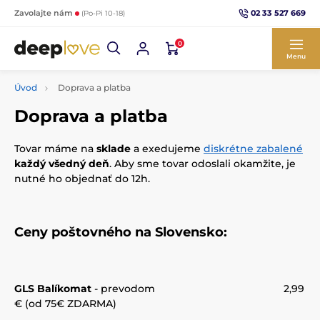
02 33 527 669
Zavolajte nám
(Po-Pi 10-18)
0
Menu
Úvod
Doprava a platba
Doprava a platba
Tovar máme na
sklade
a exedujeme
diskrétne zabalené
každý všedný deň
. Aby sme tovar odoslali okamžite, je
nutné ho objednať do 12h.
Ceny poštovného na Slovensko:
GLS Balíkomat
-
prevodom 2,99
€ (od 75€ ZDARMA)