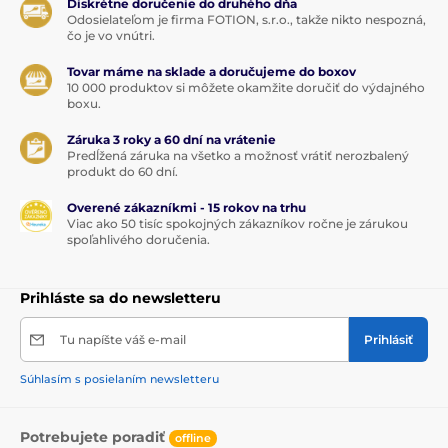
Diskrétne doručenie do druhého dňa
Odosielateľom je firma FOTION, s.r.o., takže nikto nespozná,
čo je vo vnútri.
Tovar máme na sklade a doručujeme do boxov
10 000 produktov si môžete okamžite doručiť do výdajného
boxu.
Záruka 3 roky a 60 dní na vrátenie
Predĺžená záruka na všetko a možnosť vrátiť nerozbalený
produkt do 60 dní.
Overené zákazníkmi - 15 rokov na trhu
Viac ako 50 tisíc spokojných zákazníkov ročne je zárukou
spoľahlivého doručenia.
Prihláste sa do newsletteru
Tu napíšte váš e-mail
Prihlásiť
Súhlasím s posielaním newsletteru
Potrebujete poradiť
offline