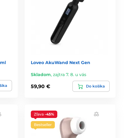
0ml
Loveo AkuWand Next Gen
Skladom
,
zajtra 7. 8. u vás
šíka
59,90 €
Do košíka
Zľava
-45%
Bestseller