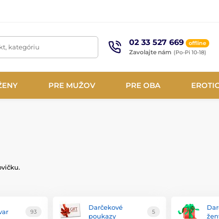
02 33 527 669
offline
t, kategóriu
Zavolajte nám
(Po-Pi 10-18)
ŽENY
PRE MUŽOV
PRE OBA
EROTI
vičku.
Darčekové
Dar
var
93
5
poukazy
žen