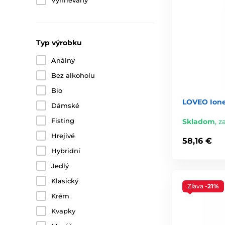
Vyhrievaný
Typ výrobku
Análny
Bez alkoholu
Bio
LOVEO Ione
Dámské
Fisting
Skladom
,
za
Hrejivé
58,16 €
Hybridní
Jedlý
Klasický
Zľava
-21%
Krém
Kvapky