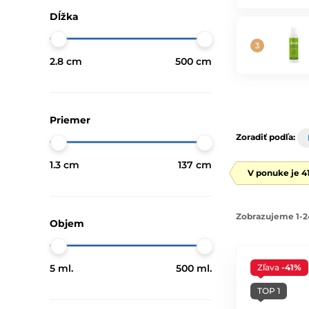
Dĺžka
2.8 cm
500 cm
Priemer
Zoradiť podľa:
1.3 cm
137 cm
V ponuke je 4
Zobrazujeme 1-2
Objem
5 ml.
500 ml.
Zľava
-41%
TOP 1