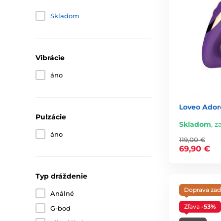
Skladom
Vibrácie
áno
Loveo Ador
Pulzácie
Skladom
,
za
áno
119,00 €
69,90 €
Typ dráždenie
Doprava za
Análné
Zľava
-53%
G-bod