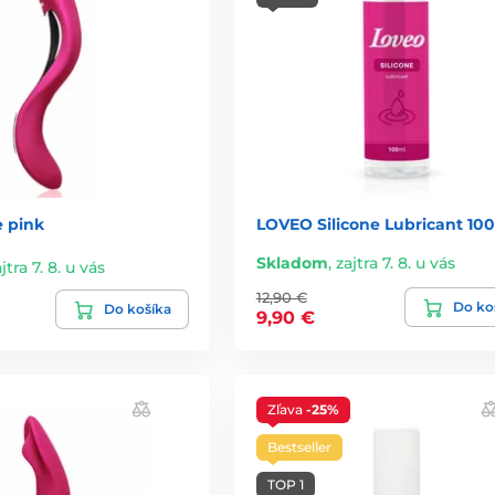
 pink
LOVEO Silicone Lubricant 10
Skladom
,
zajtra 7. 8. u vás
jtra 7. 8. u vás
12,90 €
Do ko
Do košíka
9,90 €
Zľava
-25%
Bestseller
TOP 1