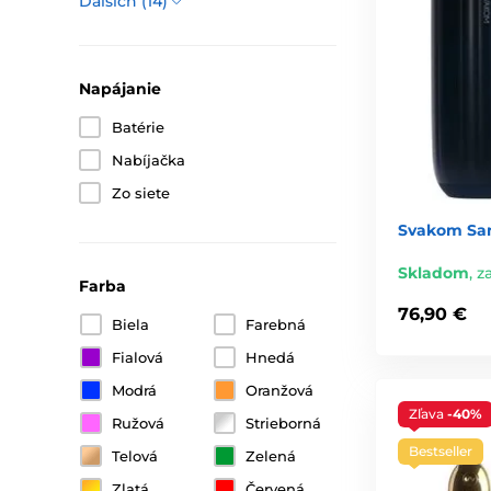
Ďalších (14)
Napájanie
Batérie
Nabíjačka
Zo siete
Svakom Sa
Skladom
,
za
Farba
76,90 €
Biela
Farebná
Fialová
Hnedá
Modrá
Oranžová
Zľava
-40%
Ružová
Strieborná
Bestseller
Telová
Zelená
Zlatá
Červená