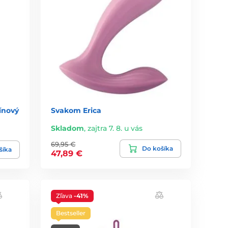
vínový
Svakom Erica
Skladom
,
zajtra 7. 8. u vás
69,95 €
Do košíka
šíka
47,89 €
Zľava
-41%
Bestseller