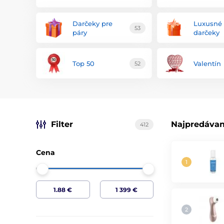
Darčeky pre
Luxusné
53
páry
darčeky
Top 50
Valentín
52
Filter
Najpredávan
412
Cena