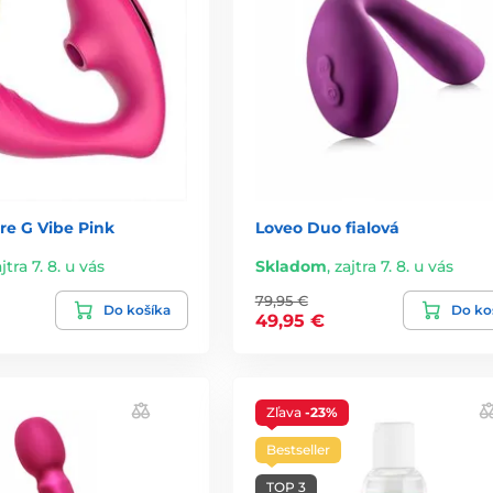
e G Vibe Pink
Loveo Duo fialová
jtra 7. 8. u vás
Skladom
,
zajtra 7. 8. u vás
79,95 €
Do košíka
Do ko
49,95 €
Zľava
-23%
Bestseller
TOP 3