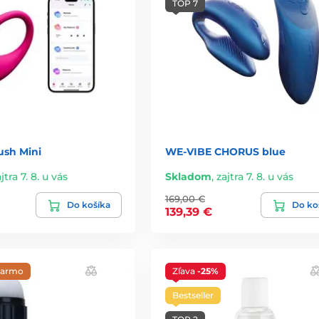
TOP 7
ush Mini
WE-VIBE CHORUS blue
jtra 7. 8. u vás
Skladom
,
zajtra 7. 8. u vás
169,00 €
Do košíka
Do ko
139,39 €
darmo
Zľava
-25%
Bestseller