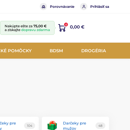
Porovnávanie
Prihlásiť sa
0
Nakúpte ešte za
75,00 €
0,00 €
a získajte
dopravu zdarma
CKÉ POMÔCKY
BDSM
DROGÉRIA
čeky pre
Darčeky pre
104
48
y
mužov