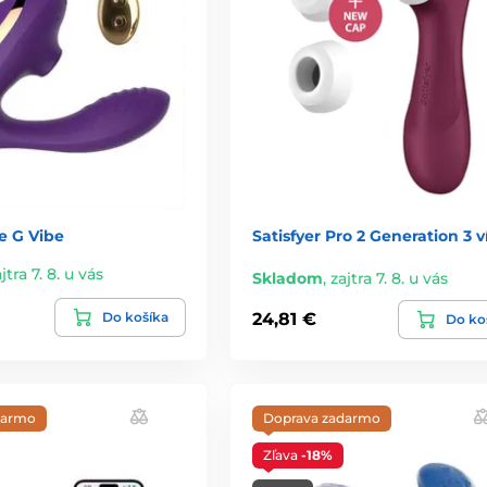
e G Vibe
Satisfyer Pro 2 Generation 3 
jtra 7. 8. u vás
Skladom
,
zajtra 7. 8. u vás
Do košíka
24,81 €
Do ko
darmo
Doprava zadarmo
Zľava
-18%