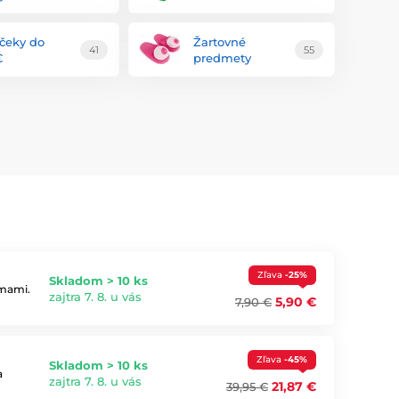
čeky do
Žartovné
41
55
€
predmety
Zľava
-25%
Skladom > 10 ks
dmami.
zajtra 7. 8. u vás
5,90 €
7,90 €
Zľava
-45%
Skladom > 10 ks
a
zajtra 7. 8. u vás
21,87 €
39,95 €