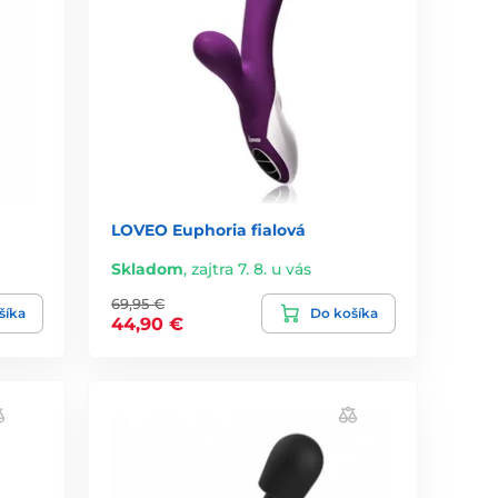
LOVEO Euphoria fialová
Skladom
,
zajtra 7. 8. u vás
69,95 €
šíka
Do košíka
44,90 €