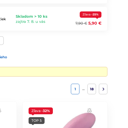
Zľava
-25%
Skladom > 10 ks
čiek
zajtra 7. 8. u vás
5,90 €
7,90 €
ieho
…
1
18
Zľava
-32%
TOP 5