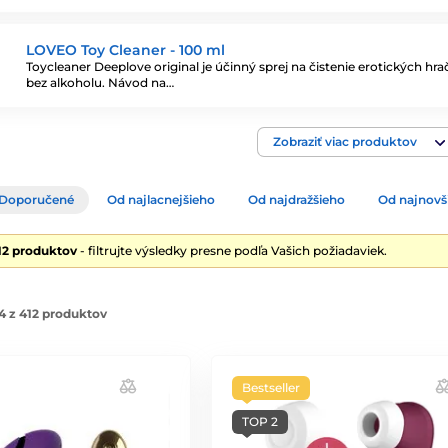
LOVEO Toy Cleaner - 100 ml
Toycleaner Deeplove original je účinný sprej na čistenie erotických hra
bez alkoholu. Návod na…
Zobraziť viac produktov
Doporučené
Od najlacnejšieho
Od najdražšieho
Od najnovš
12 produktov
- filtrujte výsledky presne podľa Vašich požiadaviek.
4 z 412 produktov
Bestseller
TOP 2