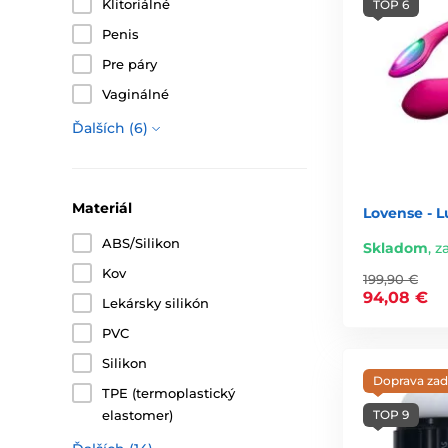
Klitoriálné
TOP 6
Penis
Pre páry
Vaginálné
Ďalších (6)
Materiál
Lovense - L
ABS/Silikon
Skladom
,
za
Kov
199,90 €
94,08 €
Lekársky silikón
PVC
Silikon
Doprava za
TPE (termoplastický
elastomer)
TOP 9