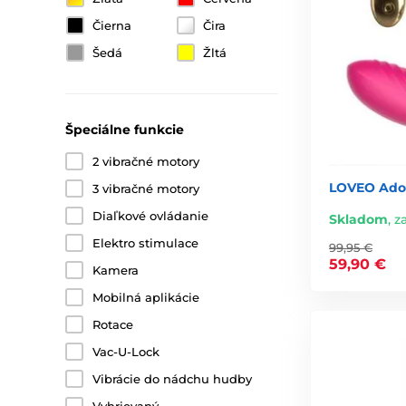
Čierna
Čira
Šedá
Žltá
Špeciálne funkcie
2 vibračné motory
LOVEO Ador
3 vibračné motory
Diaľkové ovládanie
Skladom
,
za
Elektro stimulace
99,95 €
59,90 €
Kamera
Mobilná aplikácie
Rotace
Vac-U-Lock
Vibrácie do nádchu hudby