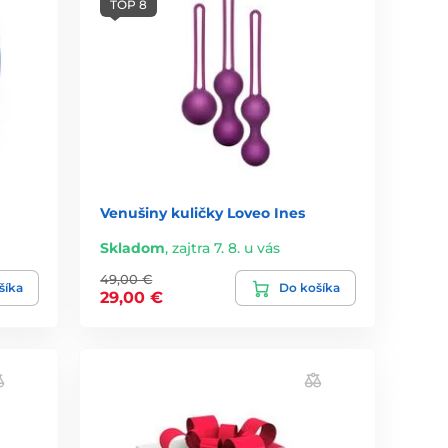
TOP 8
Venušiny kuličky Loveo Ines
Skladom
,
zajtra 7. 8. u vás
49,00 €
šíka
Do košíka
29,00 €