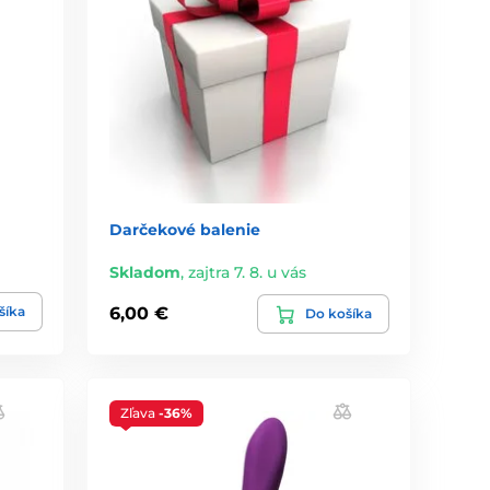
Darčekové balenie
Skladom
,
zajtra 7. 8. u vás
šíka
6,00 €
Do košíka
Zľava
-36%