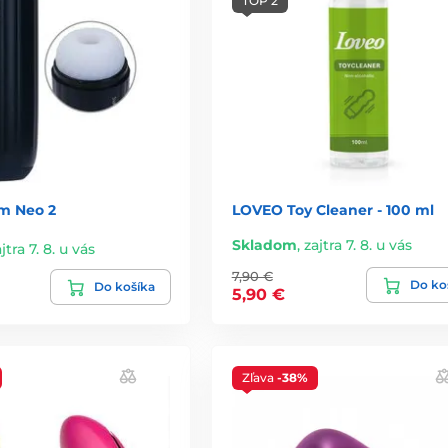
TOP 2
m Neo 2
LOVEO Toy Cleaner - 100 ml
Skladom
,
zajtra 7. 8. u vás
jtra 7. 8. u vás
7,90 €
Do ko
Do košíka
5,90 €
Zľava
-38%