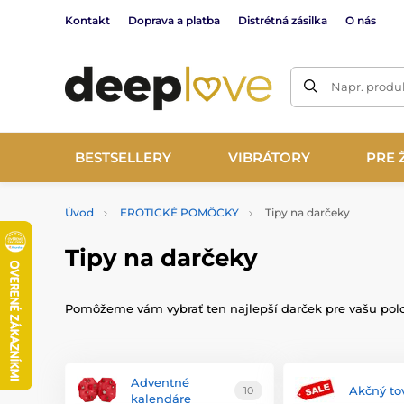
Kontakt
Doprava a platba
Distrétná zásilka
O nás
Napr. produk
BESTSELLERY
VIBRÁTORY
PRE 
Úvod
EROTICKÉ POMÔCKY
Tipy na darčeky
Tipy na darčeky
Pomôžeme vám vybrať ten najlepší darček pre vašu polo
Adventné
Akčný to
10
kalendáre