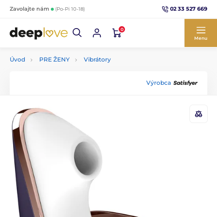
02 33 527 669
Zavolajte nám
(Po-Pi 10-18)
0
Menu
Úvod
PRE ŽENY
Vibrátory
Výrobca