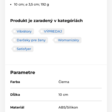
10 cm; ⌀ 3,5 cm; 192 g
Produkt je zaradený v kategóriách
Vibrátory
VÝPREDAJ
Darčeky pre ženy
Womanizéry
Satisfyer
Parametre
Farba
Čierna
Dĺžka
10 cm
Materiál
ABS/Silikon