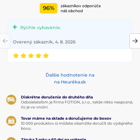
zákazníkov odporúča
96%
náš obchod
Rýchle vybavenie.
Overený zákazník, 4. 8. 2026
Ďalšie hodnotenie na
na Heuréka.sk
Diskrétne doručenie do druhého dňa
Odosielateľom je firma FOTION, s.r.o., takže nikto nespozná,
čo je vo vnútri.
Tovar máme na sklade a doručujeme do boxov
10 000 produktov si môžete okamžite doručiť do výdajného
boxu.
Záruka 3 roky a 60 dní na vrátenie