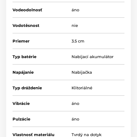
Vodeodolnosť
áno
Vodotěsnost
nie
Priemer
3.5 cm
Typ batérie
Nabíjací akumulátor
Napájanie
Nabíjačka
Typ dráždenie
Klitoriálné
Vibrácie
áno
Pulzácie
áno
Vlastnosť materiálu
Tvrdý na dotyk