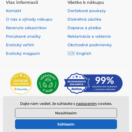
Viac informacií
Všetko k nákupu
Kontakt
Darčekové poukazy
O nás a výhody nákupu
Diskrétná zásilka
Recenzie zákazníkov
Doprava a platba
Ponúkané značky
Reklamácie a vrátenie
Erotický veľtrh
Obchodné podmienky
Erotický magazín
🇬🇧
English
Dajte nám vedieť, že súhlasíte s
nastavením
cookies.
Nesúhlasím
Súhlasím
© 2026 www.deeplove.sk ⦁ E-shop vytvorila
SIMPLIA.cz