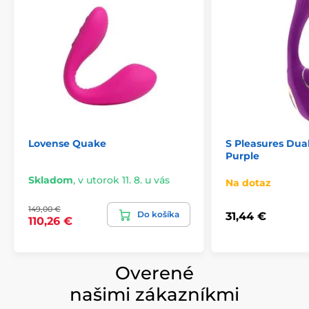
Lovense Quake
S Pleasures Dua
Purple
Skladom
,
v utorok 11. 8. u vás
Na dotaz
149,00 €
Do košíka
31,44 €
110,26 €
Overené
našimi zákazníkmi