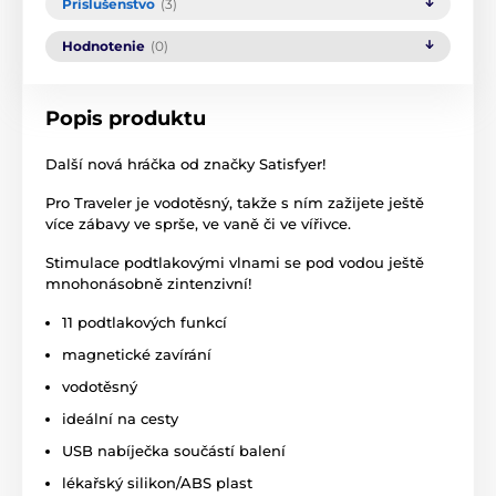
Príslušenstvo
(3)
Hodnotenie
(0)
Popis produktu
Další nová hráčka od značky Satisfyer!
Pro Traveler je vodotěsný, takže s ním zažijete ještě
více zábavy ve sprše, ve vaně či ve vířivce.
Stimulace podtlakovými vlnami se pod vodou ještě
mnohonásobně zintenzivní!
11 podtlakových funkcí
magnetické zavírání
vodotěsný
ideální na cesty
USB nabíječka součástí balení
lékařský silikon/ABS plast