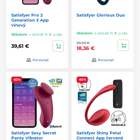
Satisfyer Pro 2
Satisfyer Glorious Duo
Generation 3 App
vínový
Skladom
,
v utorok 11. 8. u vás
Skladom
,
v utorok 11. 8. u vás
29,90 €
39,61 €
18,36 €
Porovnať
Porovnať
-62%
-50%
Satisfyer Sexy Secret
Satisfyer Shiny Petal
Panty Vibrator
Connect App červené