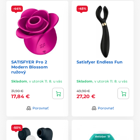
-44%
-45%
SATISFYER Pro 2
Satisfyer Endless Fun
Modern Blossom
ružový
Skladom
,
v utorok 11. 8. u vás
Skladom
,
v utorok 11. 8. u vás
31,90 €
49,90 €
17,84 €
27,20 €
Porovnať
Porovnať
-50%