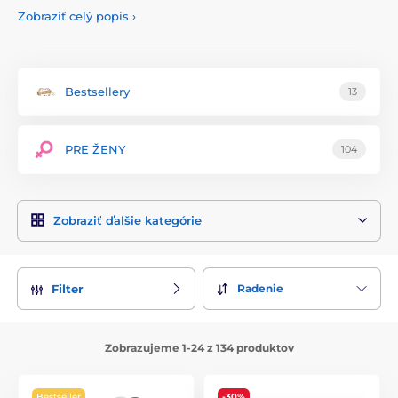
komfort, čo jej prinieslo obľubu medzi zákazníkmi po celom
Zobraziť celý popis
›
svete.
Produkty Satisfyer sú vyrobené z prvotriednych materiálov,
ako je lekársky silikón a ABS plast, ktoré sú hypoalergénne,
neporézne a bezpečné pre telo. Tento materiál zaručuje
Bestsellery
13
maximálnu bezpečnosť, pohodlie a dlhú životnosť každého
výrobku. Každý produkt prechádza prísnymi kontrolami
kvality, aby splňal najvyššie štandardy a poskytoval
PRE ŽENY
104
výnimočný zážitok.
Sortiment značky Satisfyer zahŕňa širokú škálu erotických
pomôcok vrátane stimulátorov klitorisu, vibrátorov,
Zobraziť ďalšie kategórie
masážnych prútikov a párových pomôcok. Každý produkt je
navrhnutý s ohľadom na ergonomický tvar a maximálne
uspokojenie. Satisfyer sa vyznačuje svojimi inovatívnymi
funkciami, ako sú rôzne režimy vibrácií, tlakové vlny a
Radenie
Filter
intuitívne ovládanie, ktoré umožňujú jedinečný a
personalizovaný zážitok.
Satisfyer kladie veľký dôraz na estetiku a diskrétnosť svojich
Zobrazujeme 1-24 z 134 produktov
výrobkov, pričom každý kus je navrhnutý s ohľadom na
eleganciu a moderný vzhľad. Značka tiež poskytuje
podrobné návody na použitie a údržbu každého produktu,
Bestseller
-30%