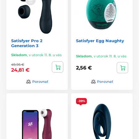
Satisfyer Pro 2
Satisfyer Egg Naughty
Generation 3
Skladom
,
v utorok 11. 8. u vás
Skladom
,
v utorok 11. 8. u vás
49,95 €
2,56 €
24,81 €
Porovnať
Porovnať
-39%