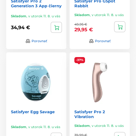
Satisfyer Pro 2
Satisfyer Pro GSpot
Generation 3 App čierny
Rabbit
Skladom
,
v utorok 11. 8. u vás
Skladom
,
v utorok 11. 8. u vás
49,95 €
34,94 €
29,95 €
Porovnať
Porovnať
-37%
Satisfyer Egg Savage
Satisfyer Pro 2
Vibration
Skladom
,
v utorok 11. 8. u vás
Skladom
,
v utorok 11. 8. u vás
39,99 €