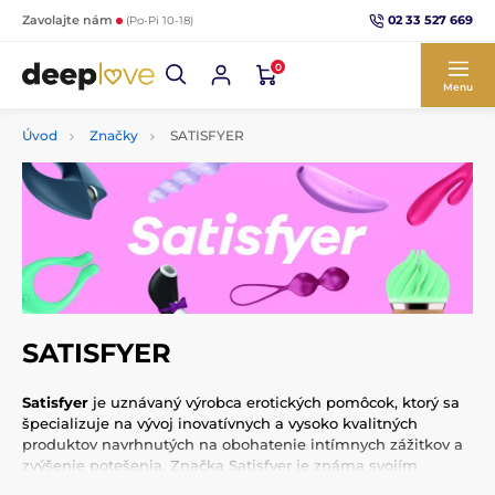
02 33 527 669
Zavolajte nám
(Po-Pi 10-18)
0
Menu
Úvod
Značky
SATISFYER
SATISFYER
Satisfyer
je uznávaný výrobca erotických pomôcok, ktorý sa
špecializuje na vývoj inovatívnych a vysoko kvalitných
produktov navrhnutých na obohatenie intímnych zážitkov a
zvýšenie potešenia. Značka Satisfyer je známa svojím
dôrazom na moderný dizajn, technológiu a užívateľský