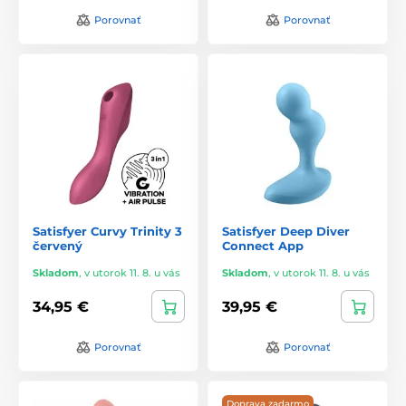
Porovnať
Porovnať
Satisfyer Curvy Trinity 3
Satisfyer Deep Diver
červený
Connect App
Skladom
,
v utorok 11. 8. u vás
Skladom
,
v utorok 11. 8. u vás
34,95 €
39,95 €
Porovnať
Porovnať
Doprava zadarmo