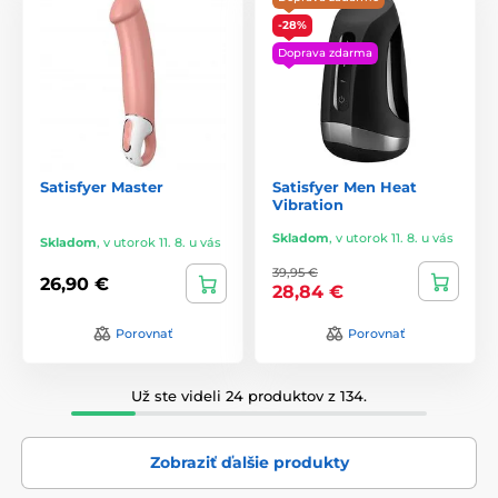
-28%
Doprava zdarma
Satisfyer Master
Satisfyer Men Heat
Vibration
Skladom
,
v utorok 11. 8. u vás
Skladom
,
v utorok 11. 8. u vás
39,95 €
26,90 €
28,84 €
Porovnať
Porovnať
Už ste videli 24 produktov z 134.
Zobraziť ďalšie produkty