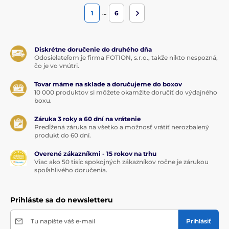
…
1
6
Diskrétne doručenie do druhého dňa
Odosielateľom je firma FOTION, s.r.o., takže nikto nespozná,
čo je vo vnútri.
Tovar máme na sklade a doručujeme do boxov
10 000 produktov si môžete okamžite doručiť do výdajného
boxu.
Záruka 3 roky a 60 dní na vrátenie
Predĺžená záruka na všetko a možnosť vrátiť nerozbalený
produkt do 60 dní.
Overené zákazníkmi - 15 rokov na trhu
Viac ako 50 tisíc spokojných zákazníkov ročne je zárukou
spoľahlivého doručenia.
Prihláste sa do newsletteru
Tu napíšte váš e-mail
Prihlásiť