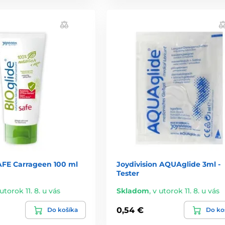
AFE Carrageen 100 ml
Joydivision AQUAglide 3ml -
Tester
utorok 11. 8. u vás
Skladom
,
v utorok 11. 8. u vás
0,54 €
Do košíka
Do ko