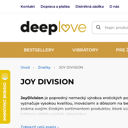
Kontakt
Doprava a platba
Distrétná zásilka
O nás
Napr. produk
BESTSELLERY
VIBRÁTORY
PRE 
Úvod
Značky
JOY DIVISION
JOY DIVISION
JoyDivision
je popredný nemecký výrobca erotických po
vyznačuje vysokou kvalitou, inováciami a dôrazom na be
známa svojím širokým sortimentom produktov, ktoré sú 
intímne zážitky svojich zákazníkov.
Produkty JoyDivision sú vyrobené z prvotriednych mater
Zobraziť celý popis
›