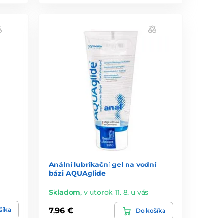
Anální lubrikační gel na vodní
bázi AQUAglide
Skladom
,
v utorok 11. 8. u vás
šíka
7,96 €
Do košíka