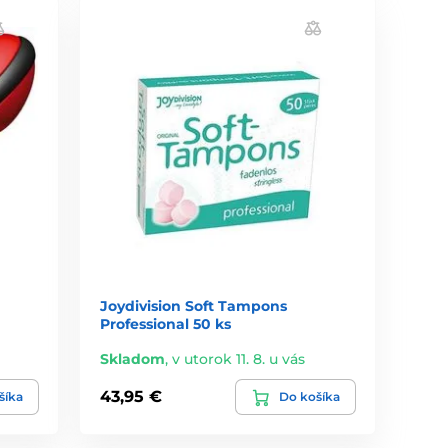
Joydivision Soft Tampons
Professional 50 ks
Skladom
,
v utorok 11. 8. u vás
43,95 €
šíka
Do košíka