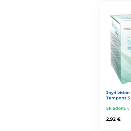
Joydivisio
Tampons 3 
Skladom
,
v 
2,92 €