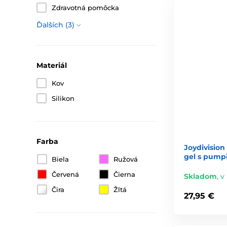
Zdravotná pomôcka
Ďalších (3)
Materiál
Kov
Silikon
Farba
Joydivision
gel s pumpi
Biela
Ružová
Červená
Čierna
Skladom
,
v 
Čira
Žltá
27,95 €