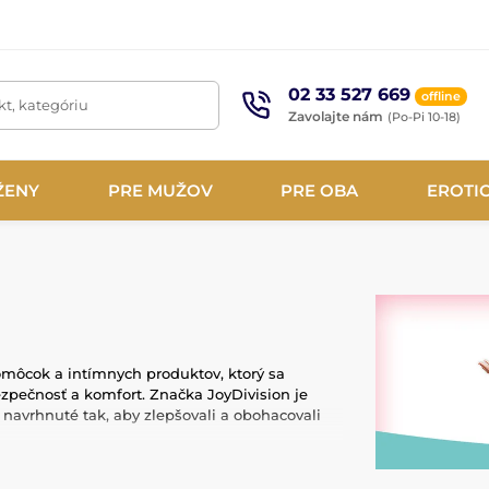
02 33 527 669
offline
t, kategóriu
Zavolajte nám
(Po-Pi 10-18)
ŽENY
PRE MUŽOV
PRE OBA
EROTI
môcok a intímnych produktov, ktorý sa
zpečnosť a komfort. Značka JoyDivision je
navrhnuté tak, aby zlepšovali a obohacovali
iálov, ktoré sú hypoalergénne, neporézne a