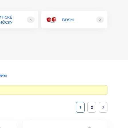
OTICKÉ
BDSM
4
2
MÔCKY
ieho
1
2