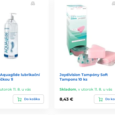
 Aquaglide lubrikační
Joydivision Tampóny Soft
čkou 1l
Tampons 10 ks
utorok 11. 8. u vás
Skladom
,
v utorok 11. 8. u vás
8,43 €
Do košíka
Do ko