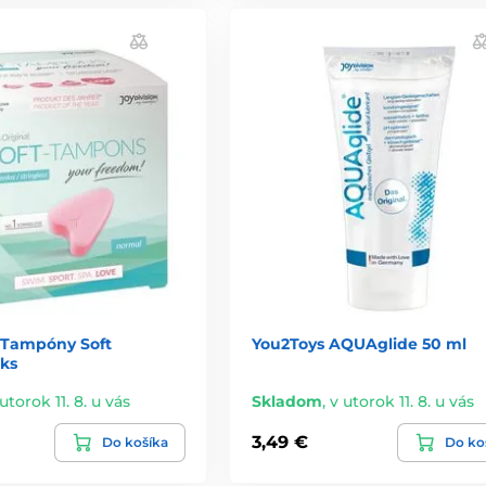
n Tampóny Soft
You2Toys AQUAglide 50 ml
ks
utorok 11. 8. u vás
Skladom
,
v utorok 11. 8. u vás
3,49 €
Do košíka
Do ko