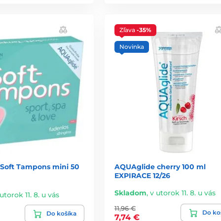
Zľava
-35%
Novinka
 Soft Tampons mini 50
AQUAglide cherry 100 ml
EXPIRACE 12/26
Skladom
,
v utorok 11. 8. u vás
utorok 11. 8. u vás
11,96 €
Do ko
Do košíka
7,74 €