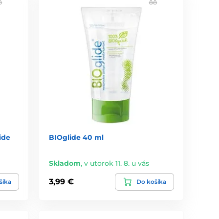
ide
BIOglide 40 ml
Skladom
,
v utorok 11. 8. u vás
3,99 €
šíka
Do košíka