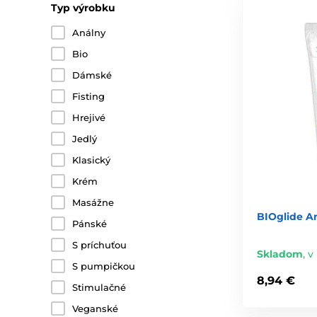
Typ výrobku
Análny
Bio
Dámské
Fisting
Hrejivé
Jedlý
Klasický
Krém
Masážne
BIOglide A
Pánské
S príchuťou
Skladom
,
v 
S pumpičkou
8,94 €
Stimulačné
Veganské