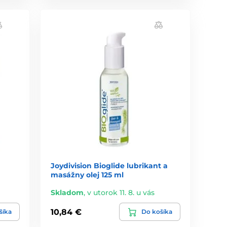
Joydivision Bioglide lubrikant a
masážny olej 125 ml
Skladom
,
v utorok 11. 8. u vás
10,84 €
šíka
Do košíka