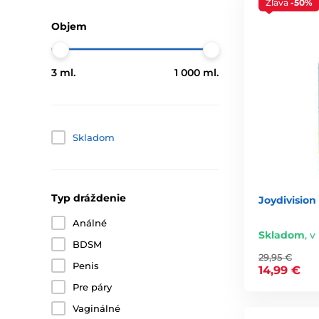
Zľava
-50%
Objem
3 ml.
1 000 ml.
Skladom
Typ dráždenie
Joydivision
Análné
Skladom
,
v 
BDSM
29,95 €
Penis
14,99 €
Pre páry
Vaginálné