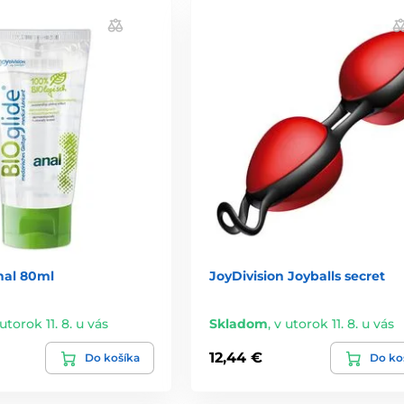
nal 80ml
JoyDivision Joyballs secret
utorok 11. 8. u vás
Skladom
,
v utorok 11. 8. u vás
12,44 €
Do košíka
Do ko