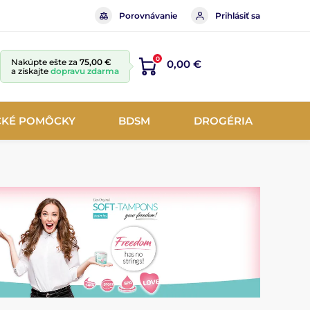
Porovnávanie
Prihlásiť sa
0
Nakúpte ešte za
75,00 €
0,00 €
a získajte
dopravu zdarma
CKÉ POMÔCKY
BDSM
DROGÉRIA