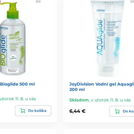
 Bioglide 500 ml
JoyDivision Vodní gel Aquagl
200 ml
utorok 11. 8. u vás
Skladom
,
v utorok 11. 8. u vás
Do košíka
6,44 €
Do ko