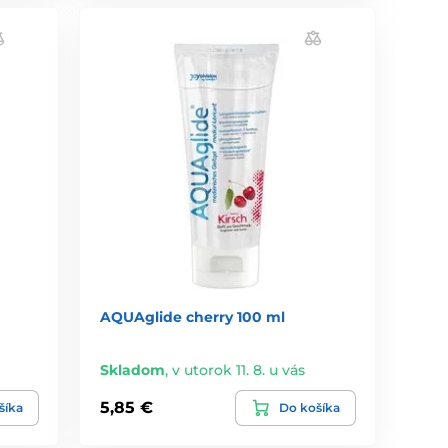
AQUAglide cherry 100 ml
Skladom
,
v utorok 11. 8. u vás
5,85 €
šíka
Do košíka