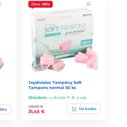
Zľava
-36%
Joydivision Tampóny Soft
Tampons normal 50 ks
Skladom
,
v utorok 11. 8. u vás
49,00 €
Do košíka
šíka
31,45 €