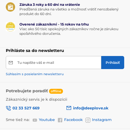
Záruka 3 roky a 60 dní na vrátenie
Predĺžená záruka na všetko a možnosť vrátiť nerozbalený
produkt do 60 dní.
Overené zákazníkmi - 15 rokov na trhu
Viac ako 50 tisíc spokojných zákazníkov ročne je zárukou
spoľahlivého doručenia.
Prihláste sa do newsletteru
Tu napíšte váš e-mail
Prihlásiť
Súhlasím s posielaním newsletteru
Potrebujete poradiť
offline
Zákaznický servis je k dispozícii
02 33 527 669
info@deeplove.sk
Sme tiež na:
Youtube
Facebook
Instagram