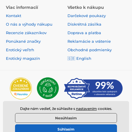
Viac informacií
Všetko k nákupu
Kontakt
Darčekové poukazy
O nás a výhody nákupu
Diskrétná zásilka
Recenzie zákazníkov
Doprava a platba
Ponúkané značky
Reklamácie a vrátenie
Erotický veľtrh
Obchodné podmienky
Erotický magazín
🇬🇧
English
Dajte nám vedieť, že súhlasíte s
nastavením
cookies.
Nesúhlasím
Súhlasím
© 2026 www.deeplove.sk ⦁ E-shop vytvorila
SIMPLIA.cz