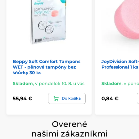
Beppy Soft Comfort Tampons
JoyDivision Sof
WET - pěnové tampóny bez
Professional 1 ks
šňůrky 30 ks
Skladom
,
v pondelok 10. 8. u vás
Skladom
,
v ponde
55,94 €
0,84 €
Do košíka
Overené
našimi zákazníkmi