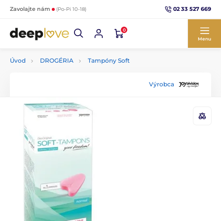
02 33 527 669
Zavolajte nám
(Po-Pi 10-18)
0
Menu
Úvod
DROGÉRIA
Tampóny Soft
Výrobca