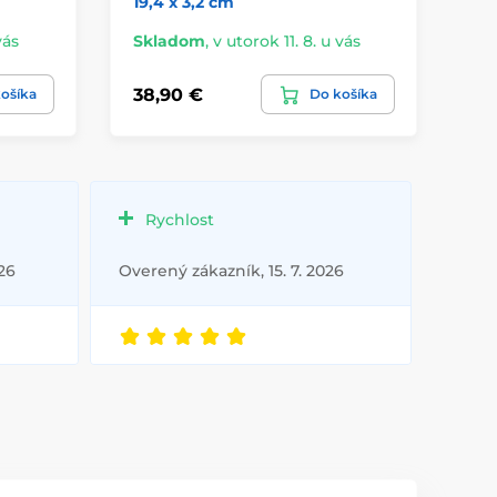
19,4 x 3,2 cm
vás
Skladom
,
v utorok 11. 8. u vás
Sk
38,90 €
72
ošíka
Do košíka
Rychlost
26
Overený zákazník, 15. 7. 2026