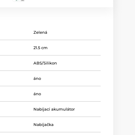
Zelená
21.5 cm
ABS/Silikon
áno
áno
Nabíjací akumulátor
Nabíjačka