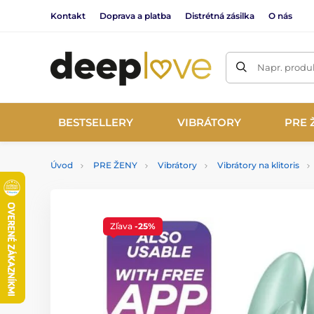
Kontakt
Doprava a platba
Distrétná zásilka
O nás
Napr. produk
BESTSELLERY
VIBRÁTORY
PRE 
Úvod
PRE ŽENY
Vibrátory
Vibrátory na klitoris
Zľava
-25%