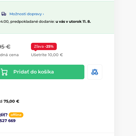
Možnosti dopravy ›
 14:00, predpokladané dodanie:
u vás v utorok 11. 8.
95 €
Zľava
-25%
dná cena
Ušetríte 10,00 €
Pridať do košíka
d
75,00 €
diť?
offline
 527 669