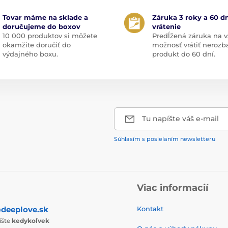
Tovar máme na sklade a
Záruka 3 roky a 60 dn
doručujeme do boxov
vrátenie
10 000 produktov si môžete
Predĺžená záruka na v
okamžite doručiť do
možnosť vrátiť nerozb
výdajného boxu.
produkt do 60 dní.
Tu napíšte váš e-mail
Súhlasím s posielaním newsletteru
Viac informacií
deeplove.sk
Kontakt
íšte
kedykoľvek