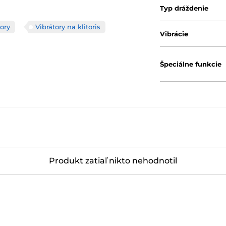
Typ dráždenie
tory
Vibrátory na klitoris
Vibrácie
Špeciálne funkcie
Produkt zatiaľ nikto nehodnotil