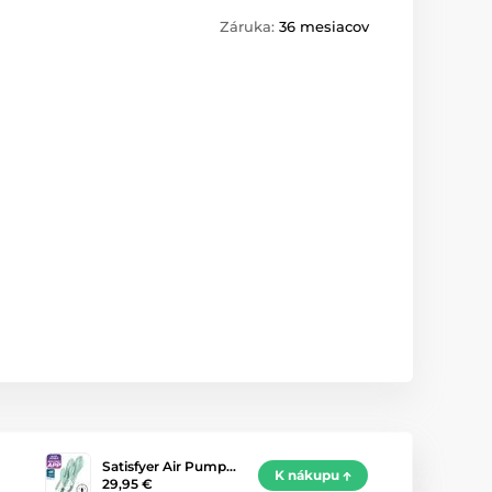
Záruka:
36 mesiacov
Satisfyer Air Pump…
K nákupu
29,95 €