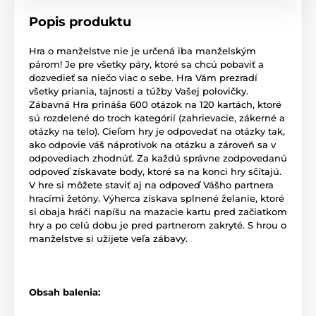
Popis produktu
Hra o manželstve nie je určená iba manželským
párom!
Je pre všetky páry, ktoré sa chcú pobaviť a
dozvedieť sa niečo viac o sebe.
Hra Vám prezradí
všetky priania, tajnosti a túžby Vašej polovičky.
Zábavná Hra prináša 600 otázok na 120 kartách, ktoré
sú rozdelené do troch kategórií (zahrievacie, zákerné a
otázky na telo).
Cieľom hry je odpovedať na otázky tak,
ako odpovie váš náprotivok na otázku a zároveň sa v
odpovediach zhodnúť.
Za každú správne zodpovedanú
odpoveď získavate body, ktoré sa na konci hry sčítajú.
V hre si môžete staviť aj na odpoveď Vášho partnera
hracími žetóny.
Výherca získava splnené želanie, ktoré
si obaja hráči napíšu na mazacie kartu pred začiatkom
hry a po celú dobu je pred partnerom zakryté.
S hrou o
manželstve si užijete veľa zábavy.
Obsah balenia: