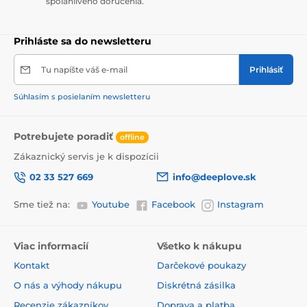
spoľahlivého doručenia.
Prihláste sa do newsletteru
Tu napíšte váš e-mail
Prihlásiť
Súhlasím s posielaním newsletteru
Potrebujete poradiť
offline
Zákaznický servis je k dispozícii
02 33 527 669
info@deeplove.sk
Sme tiež na:
Youtube
Facebook
Instagram
Viac informacií
Všetko k nákupu
Kontakt
Darčekové poukazy
O nás a výhody nákupu
Diskrétná zásilka
Recenzie zákazníkov
Doprava a platba