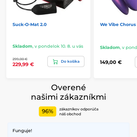
Suck-O-Mat 2.0
We Vibe Chorus 
Skladom
,
v pondelok 10. 8. u vás
Skladom
,
v ponde
299,00 €
Do košíka
149,00 €
229,99 €
Overené
našimi zákazníkmi
zákazníkov odporúča
96%
náš obchod
Funguje!