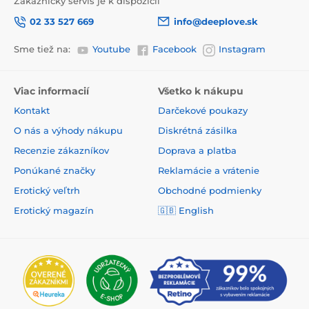
Zákaznický servis je k dispozícii
02 33 527 669
info@deeplove.sk
Sme tiež na:
Youtube
Facebook
Instagram
Viac informacií
Všetko k nákupu
Kontakt
Darčekové poukazy
O nás a výhody nákupu
Diskrétná zásilka
Recenzie zákazníkov
Doprava a platba
Ponúkané značky
Reklamácie a vrátenie
Erotický veľtrh
Obchodné podmienky
Erotický magazín
🇬🇧
English