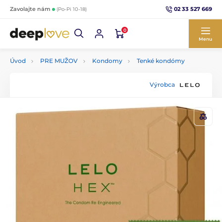
02 33 527 669
Zavolajte nám
(Po-Pi 10-18)
0
Menu
Úvod
PRE MUŽOV
Kondomy
Tenké kondómy
Výrobca