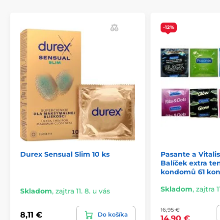
-12%
Durex Sensual Slim 10 ks
Pasante a Vital
Balíček extra t
kondomů 61 ko
Skladom
,
zajtra 1
Skladom
,
zajtra 11. 8. u vás
16,95 €
8,11 €
Do košíka
14,90 €