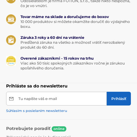
Odosielateľom je firma FOTION, s.r.o., takže nikto nespozná,
čo je vo vnútri.
Tovar máme na sklade a doručujeme do boxov
10 000 produktov si môžete okamžite doručiť do výdajného
boxu.
Záruka 3 roky a 60 dní na vrátenie
Predĺžená záruka na všetko a možnosť vrátiť nerozbalený
produkt do 60 dní.
Overené zákazníkmi - 15 rokov na trhu
Viac ako 50 tisíc spokojných zákazníkov ročne je zárukou
spoľahlivého doručenia.
Prihláste sa do newsletteru
Tu napíšte váš e-mail
Prihlásiť
Súhlasím s posielaním newsletteru
Potrebujete poradiť
online