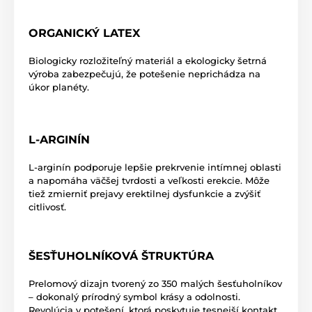
ORGANICKÝ LATEX
Biologicky rozložiteľný materiál a ekologicky šetrná
výroba zabezpečujú, že potešenie neprichádza na
úkor planéty.
L-ARGINÍN
L-arginín podporuje lepšie prekrvenie intímnej oblasti
a napomáha väčšej tvrdosti a veľkosti erekcie. Môže
tiež zmierniť prejavy erektilnej dysfunkcie a zvýšiť
citlivosť.
ŠESŤUHOLNÍKOVÁ ŠTRUKTÚRA
Prelomový dizajn tvorený zo 350 malých šesťuholníkov
– dokonalý prírodný symbol krásy a odolnosti.
Revolúcia v potešení, ktorá poskytuje tesnejší kontakt,