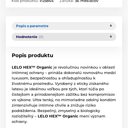
Kód produktu:
P25844
Záruka:
36 mesiacov
Popis a parametre
Hodnotenie
(0)
Popis produktu
LELO HEX™ Organic
je revolučnou novinkou v oblasti
intímnej ochrany – prináša dokonalú rovnováhu medzi
luxusom, bezpečnosťou a ohľaduplnosťou k
životnému prostrediu. Vyrobený z eticky získaného
latexu je ideálnou voľbou pre tých, ktorí túžia po
čistejšom a prirodzenejšom zážitku bez kompromisov
vo výkone. Ultra tenký, no mimoriadne odolný kondóm
zintenzívňuje intímne chvíle a znižuje riziko
podráždenia. Bezpečný, zmyselný a biologicky
rozložiteľný –
LELO HEX™ Organic
mení význam
ochrany.