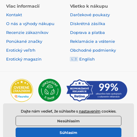
Viac informacií
Všetko k nákupu
Kontakt
Darčekové poukazy
O nás a výhody nákupu
Diskrétná zásilka
Recenzie zákazníkov
Doprava a platba
Ponúkané značky
Reklamácie a vrátenie
Erotický veľtrh
Obchodné podmienky
Erotický magazín
🇬🇧
English
Dajte nám vedieť, že súhlasíte s
nastavením
cookies.
Nesúhlasím
Súhlasím
© 2026 www.deeplove.sk ⦁ E-shop vytvorila
SIMPLIA.cz