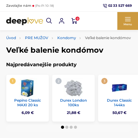
02 33 527 669
Zavolajte nám
(Po-Pi 10-18)
0
Menu
Úvod
PRE MUŽOV
Kondomy
Veľké balenie kondómov
Veľké balenie kondómov
Najpredávanejšie produkty
Pepino Classic
Durex London
Durex Classic
MAXI 20 ks
100ks
144ks
6,09 €
21,88 €
50,67 €