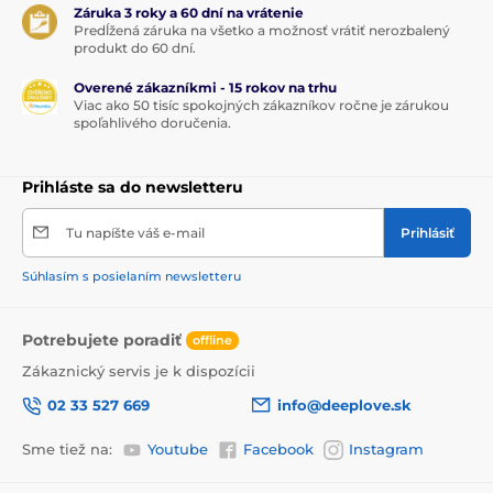
Záruka 3 roky a 60 dní na vrátenie
Predĺžená záruka na všetko a možnosť vrátiť nerozbalený
produkt do 60 dní.
Overené zákazníkmi - 15 rokov na trhu
Viac ako 50 tisíc spokojných zákazníkov ročne je zárukou
spoľahlivého doručenia.
Prihláste sa do newsletteru
Tu napíšte váš e-mail
Prihlásiť
Súhlasím s posielaním newsletteru
Potrebujete poradiť
offline
Zákaznický servis je k dispozícii
02 33 527 669
info@deeplove.sk
Sme tiež na:
Youtube
Facebook
Instagram