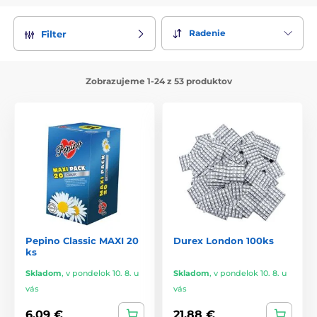
Radenie
Filter
Zobrazujeme 1-24 z 53 produktov
Pepino Classic MAXI 20
Durex London 100ks
ks
Skladom
,
v pondelok 10. 8. u
Skladom
,
v pondelok 10. 8. u
vás
vás
6,09 €
21,88 €