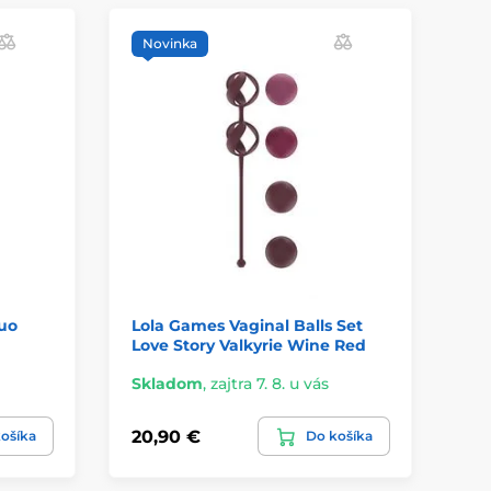
Novinka
duo
Lola Games Vaginal Balls Set
LE
Love Story Valkyrie Wine Red
Skladom
,
zajtra 7. 8. u vás
Sk
20,90 €
49
ošíka
Do košíka