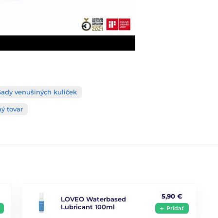
Sady venušiných kuliček
ý tovar
5,90 €
LOVEO Waterbased
Lubricant 100ml
Pridať