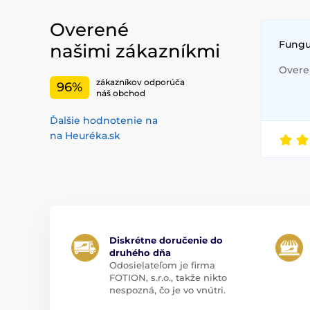
Overené
Fungu
našimi zákazníkmi
Overen
zákazníkov odporúča
96%
náš obchod
Ďalšie hodnotenie na
na Heuréka.sk
Diskrétne doručenie do
druhého dňa
Odosielateľom je firma
FOTION, s.r.o., takže nikto
nespozná, čo je vo vnútri.