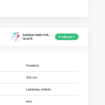
Satisfyer Balls C03…
K nákupu
13,40 €
Farebná
12.6 cm
Lekársky silikón
áno