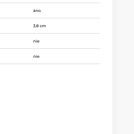
áno
3.8 cm
nie
nie