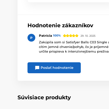
Hodnotenie zákazníkov
Patrícia
100%
29. 10. 2025
P
Zakúpila som si Satisfyer Balls C03 Singl
cítim jemné chvenie/pohyb, čo je príjemné
určite prispieva k intenzívnejšiemu preží
Poslať hodnotenie
Súvisiace produkty