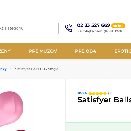
02 33 527 669
offline
t, kategóriu
Zavolajte nám
(Po-Pi 10-18)
ŽENY
PRE MUŽOV
PRE OBA
EROTI
ičky
Satisfyer Balls C03 Single
100%
(1)
Satisfyer Ball