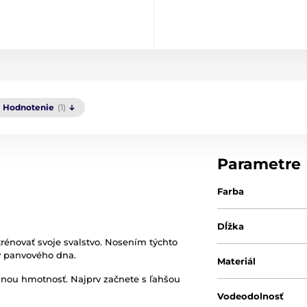
Hodnotenie
(1)
Parametre
Farba
Dĺžka
 trénovať svoje svalstvo. Nosením týchto
y panvového dna.
Materiál
elnou hmotnosť. Najprv začnete s ľahšou
Vodeodolnosť