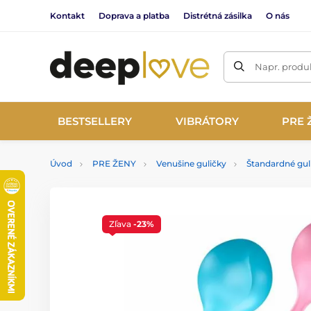
Kontakt
Doprava a platba
Distrétná zásilka
O nás
Napr. produk
BESTSELLERY
VIBRÁTORY
PRE 
Úvod
PRE ŽENY
Venušine guličky
Štandardné gul
Zľava
-23%