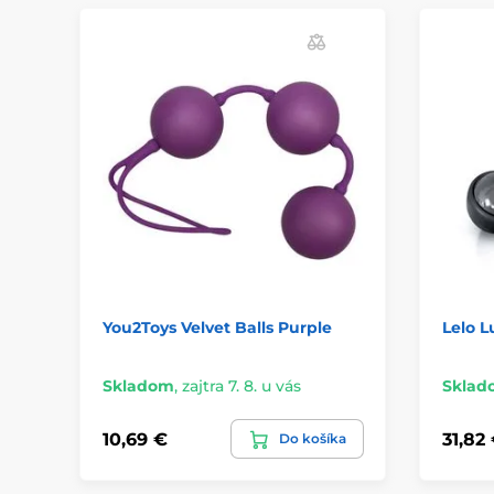
You2Toys Velvet Balls Purple
Lelo L
Skladom
,
zajtra 7. 8. u vás
Sklad
10,69 €
31,82
Do košíka