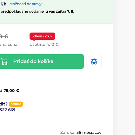
Možnosti dopravy ›
, predpokladané dodanie:
u vás zajtra 7. 8.
0 €
Zľava
-23%
dná cena
Ušetríte 4,10 €
Pridať do košíka
d
75,00 €
diť?
offline
 527 669
Záruka:
36 mesiacov