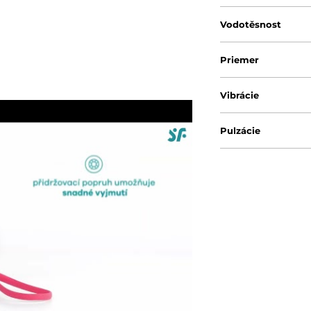
Vodotěsnost
Priemer
Vibrácie
Pulzácie