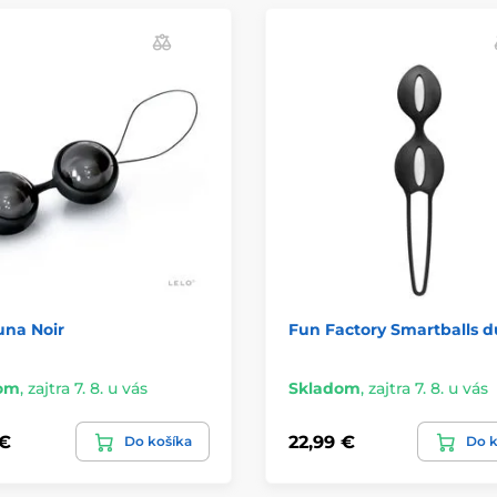
una Noir
Fun Factory Smartballs 
om
,
zajtra 7. 8. u vás
Skladom
,
zajtra 7. 8. u vás
 €
22,99 €
Do košíka
Do k