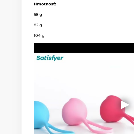
Hmotnosť:
58 g
82 g
104 g