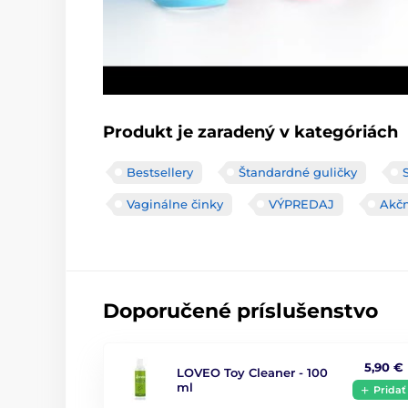
Produkt je zaradený v kategóriách
Bestsellery
Štandardné guličky
Vaginálne činky
VÝPREDAJ
Akčn
Doporučené príslušenstvo
5,90 €
LOVEO Toy Cleaner - 100
ml
Pridať