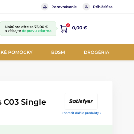
Porovnávanie
Prihlásiť sa
0
Nakúpte ešte za
75,00 €
0,00 €
a získajte
dopravu zdarma
CKÉ POMÔCKY
BDSM
DROGÉRIA
s C03 Single
Zobraziť ďalšie produkty ›