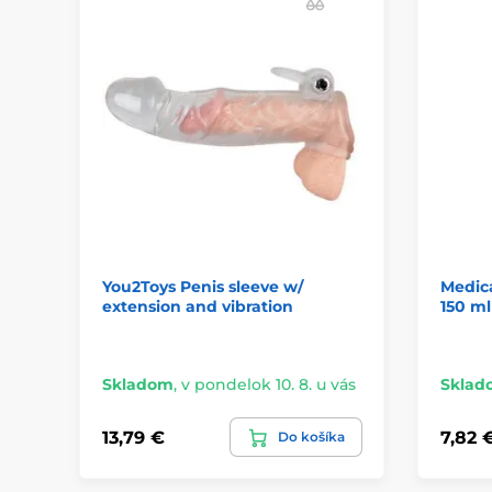
You2Toys Penis sleeve w/
Medic
extension and vibration
150 ml
Skladom
,
v pondelok 10. 8. u vás
Sklad
13,79 €
7,82 
Do košíka