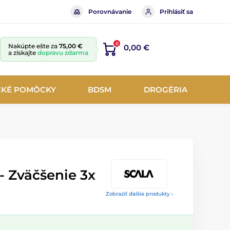
Porovnávanie
Prihlásiť sa
0
Nakúpte ešte za
75,00 €
0,00 €
a získajte
dopravu zdarma
CKÉ POMÔCKY
BDSM
DROGÉRIA
 Zväčšenie 3x
Zobraziť ďalšie produkty ›