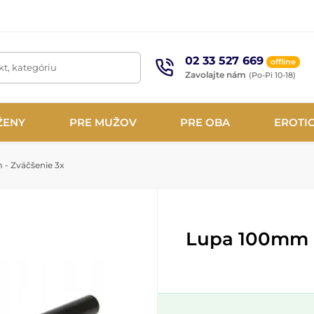
02 33 527 669
offline
t, kategóriu
Zavolajte nám
(Po-Pi 10-18)
ŽENY
PRE MUŽOV
PRE OBA
EROTI
- Zväčšenie 3x
Lupa 100mm -