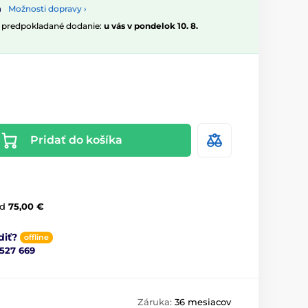
Možnosti dopravy ›
, predpokladané dodanie:
u vás v pondelok 10. 8.
Pridať do košíka
d
75,00 €
diť?
offline
 527 669
Záruka:
36 mesiacov