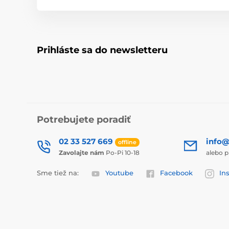
Prihláste sa do newsletteru
Potrebujete poradiť
02 33 527 669
info@
offline
Zavolajte nám
Po-Pi 10-18
alebo p
Sme tiež na:
Youtube
Facebook
In