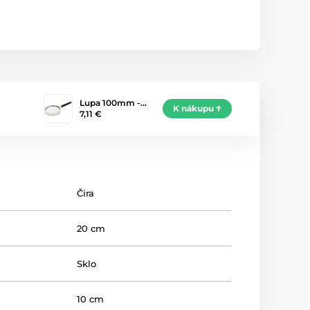
Lupa 100mm -…
K nákupu
7,11 €
Čira
20 cm
Sklo
10 cm