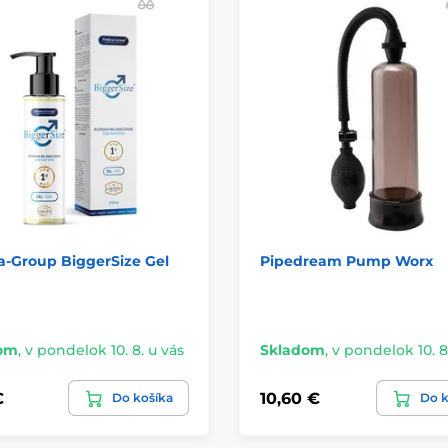
a-Group BiggerSize Gel
Pipedream Pump Worx
om
,
v pondelok 10. 8. u vás
Skladom
,
v pondelok 10. 8
€
10,60 €
Do košíka
Do k