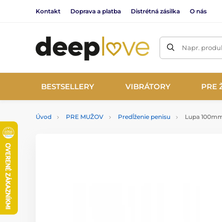
Kontakt
Doprava a platba
Distrétná zásilka
O nás
Napr. produk
BESTSELLERY
VIBRÁTORY
PRE 
Úvod
PRE MUŽOV
Predĺženie penisu
Lupa 100mm 