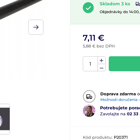
Skladom 3 ks
Objednávky do 14:00
7,11 €
5,88 € bez DPH
Doprava zdarma
o
Možnosti doručenia ›
Potrebujete pora
Zavolajte na
02 33
Kód produktu:
P20371