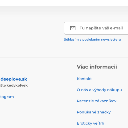
Tu napíšte váš e-mail
Súhlasím s posielaním newsletteru
Viac informacií
deeplove.sk
Kontakt
íšte
kedykoľvek
O nás a výhody nákupu
stagram
Recenzie zákazníkov
Ponúkané značky
Erotický veľtrh