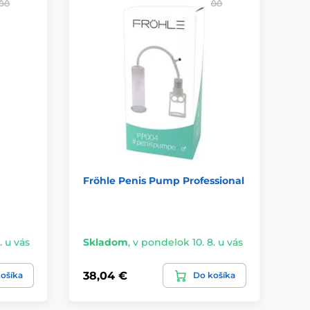
Fröhle Penis Pump Professional
Me
Ca
. u vás
Skladom
,
v pondelok 10. 8. u vás
Sk
38,04 €
20
ošíka
Do košíka