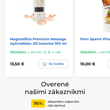
Magnetifico Premium Massage
Porn Sperm Pin
Aphrodisiac Oil Jasmine 100 ml
Skladom
,
v stredu 12. 8. u vás
Skladom
,
v stred
13,50 €
10,00 €
Do košíka
Overené
našimi zákazníkmi
zákazníkov odporúča
96%
náš obchod