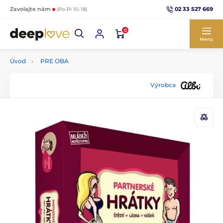
02 33 527 669
Zavolajte nám
(Po-Pi 10-18)
0
Menu
Úvod
PRE OBA
Výrobca