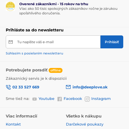
Overené zákazníkmi - 15 rokov na trhu
Viac ako 50 tisíc spokojných zákazníkov ročne je zárukou
spoľahlivého doručenia.
Prihláste sa do newsletteru
Tu napíšte váš e-mail
Prihlásiť
Súhlasím s posielaním newsletteru
Potrebujete poradiť
offline
Zákaznický servis je k dispozícii
02 33 527 669
info@deeplove.sk
Sme tiež na:
Youtube
Facebook
Instagram
Viac informacií
Všetko k nákupu
Kontakt
Darčekové poukazy