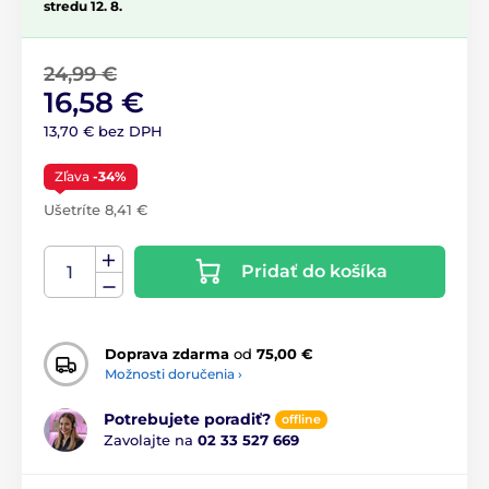
stredu 12. 8.
24,99 €
16,58 €
13,70 € bez DPH
Zľava
-34%
Ušetríte 8,41 €
Pridať do košíka
Doprava zdarma
od
75,00 €
Možnosti doručenia ›
Potrebujete poradiť?
offline
Zavolajte na
02 33 527 669