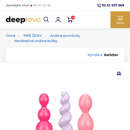
02 33 527 669
Zavolajte nám
(Po-Pi 10-18)
0
Menu
Úvod
PRE ŽENY
Análne pomôcky
Nevibračné análne kolíky
Výrobca