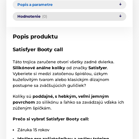
Popis a parametre
Hodnotenie
(0)
Popis produktu
Satisfyer Booty call
Táto trojica zaručene otvorí všetky zadné dvierka.
Silikónové análne kolíky
od značky
Satisfyer
.
Vyberiete si medzi zatočenou špirálou, úzkym
kužeľovitým tvarom alebo klasickým dizajnom
postupne sa zväčšujúcich guličiek?
Kolíky sú
poddajné, s hebkým, veľmi jemným
povrchom
zo silikónu a ľahko sa zavádzajú vďaka ich
zúženým špičkám.
Prečo si vybrať Satisfyer Booty call:
Záruka 15 rokov
Ideálne pre začiatočníkov a análny tréning