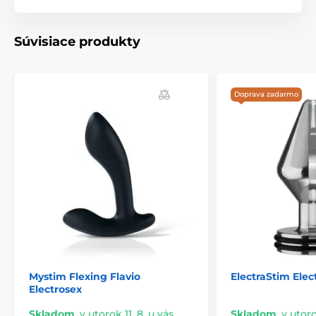
Súvisiace produkty
Doprava zadarmo
Mystim Flexing Flavio
ElectraStim Elec
Electrosex
Skladom
,
v utorok 11. 8. u vás
Skladom
,
v utoro