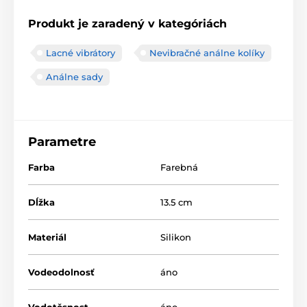
Produkt je zaradený v kategóriách
Lacné vibrátory
Nevibračné análne kolíky
Análne sady
Parametre
Farba
Farebná
Dĺžka
13.5 cm
Materiál
Silikon
Vodeodolnosť
áno
Vodotěsnost
áno