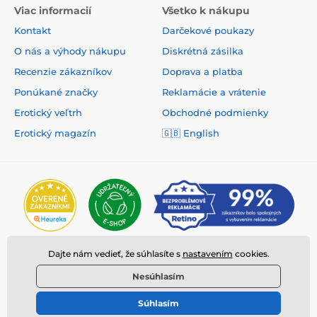
Viac informacií
Všetko k nákupu
Kontakt
Darčekové poukazy
O nás a výhody nákupu
Diskrétná zásilka
Recenzie zákazníkov
Doprava a platba
Ponúkané značky
Reklamácie a vrátenie
Erotický veľtrh
Obchodné podmienky
Erotický magazín
🇬🇧
English
Dajte nám vedieť, že súhlasíte s
nastavením
cookies.
Nesúhlasím
Súhlasím
© 2026 www.deeplove.sk ⦁ E-shop vytvorila
SIMPLIA.cz