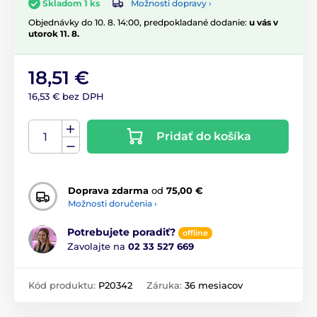
Možnosti dopravy ›
Skladom 1 ks
Objednávky do 10. 8. 14:00, predpokladané dodanie:
u vás v
utorok 11. 8.
18,51 €
16,53 € bez DPH
Pridať do košíka
Doprava zdarma
od
75,00 €
Možnosti doručenia ›
Potrebujete poradiť?
offline
Zavolajte na
02 33 527 669
Kód produktu:
P20342
Záruka:
36 mesiacov