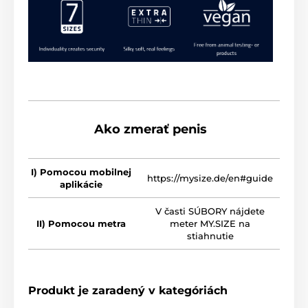
Ako zmerať penis
I) Pomocou mobilnej
https://mysize.de/en#guide
aplikácie
V časti SÚBORY nájdete
II) Pomocou metra
meter MY.SIZE na
stiahnutie
Produkt je zaradený v kategóriách