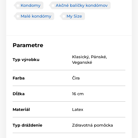
Kondomy
Akčné balíčky kondómov
Malé kondómy
My Size
Parametre
Klasický
,
Pánské
,
Typ výrobku
Veganské
Farba
Čira
Dĺžka
16 cm
Materiál
Latex
Typ dráždenie
Zdravotná pomôcka