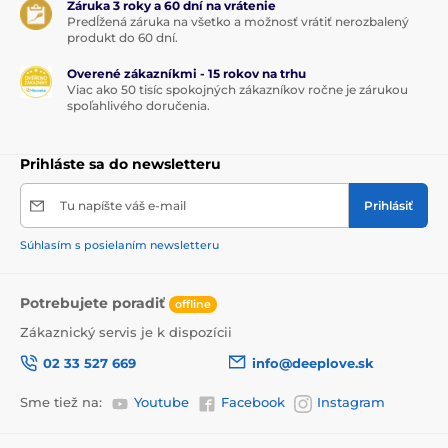
Záruka 3 roky a 60 dní na vrátenie
Predĺžená záruka na všetko a možnosť vrátiť nerozbalený
produkt do 60 dní.
Overené zákazníkmi - 15 rokov na trhu
Viac ako 50 tisíc spokojných zákazníkov ročne je zárukou
spoľahlivého doručenia.
Prihláste sa do newsletteru
Tu napíšte váš e-mail
Prihlásiť
Súhlasím s posielaním newsletteru
Potrebujete poradiť
offline
Zákaznický servis je k dispozícii
02 33 527 669
info@deeplove.sk
Sme tiež na:
Youtube
Facebook
Instagram