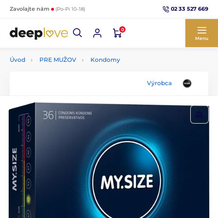
02 33 527 669
Zavolajte nám
(Po-Pi 10-18)
0
Menu
Úvod
PRE MUŽOV
Kondomy
Výrobca