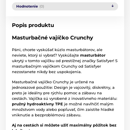
Hodnotenie
(0)
Popis produktu
Masturbačné vajíčko Crunchy
Páni, chcete vyskúšať kúzlo masturbátorov, ale
neviete, ktorý si vybrať? Vyskúšajte
masturbátor
ukrytý v tomto vajíčku od prestížnej značky Satisfyer! S
masturbačným vajíčkom Crunchy od Satisfyer
nezostanete nikdy bez uspokojenia.
Masturbačné vajíčko Crunchy je určené na
jednorazové použitie: Design je vajcovitý, diskrétny, a
preto je ideálny pre rýchlu pomoc a zábavu na
cestách. Vajíčka sú vyrobené z inovatívneho materiálu:
pružný hydroaktívny TPE
je možné navlhčiť malým
množstvom vody alebo popľuvať, čím zaistíte hladké
vniknutie a bezproblémovú zábavu.
Aj na cestách si môžete užiť maximálny pôžitok bez