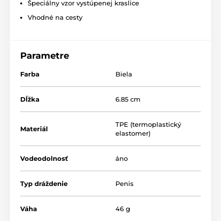
Špeciálny vzor vystúpenej kraslice
Vhodné na cesty
Parametre
Farba
Biela
Dĺžka
6.85 cm
TPE (termoplastický
Materiál
elastomer)
Vodeodolnosť
áno
Typ dráždenie
Penis
Váha
46 g