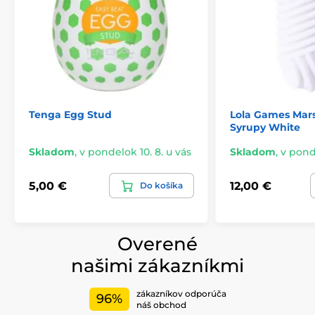
Tenga Egg Stud
Lola Games Mar
Syrupy White
Skladom
,
v pondelok 10. 8. u vás
Skladom
,
v ponde
5,00 €
12,00 €
Do košíka
Overené
našimi zákazníkmi
zákazníkov odporúča
96%
náš obchod