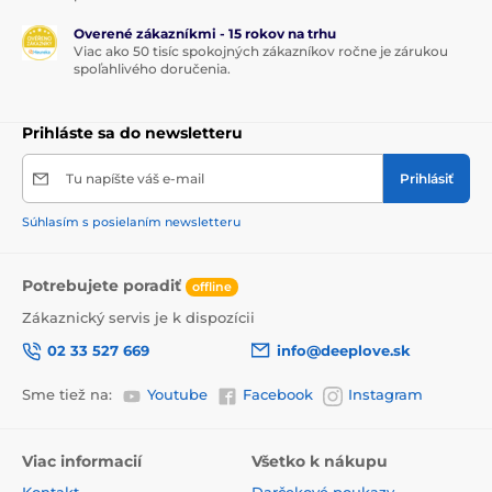
Overené zákazníkmi - 15 rokov na trhu
Viac ako 50 tisíc spokojných zákazníkov ročne je zárukou
spoľahlivého doručenia.
Prihláste sa do newsletteru
Tu napíšte váš e-mail
Prihlásiť
Súhlasím s posielaním newsletteru
Potrebujete poradiť
offline
Zákaznický servis je k dispozícii
02 33 527 669
info@deeplove.sk
Sme tiež na:
Youtube
Facebook
Instagram
Viac informacií
Všetko k nákupu
Kontakt
Darčekové poukazy