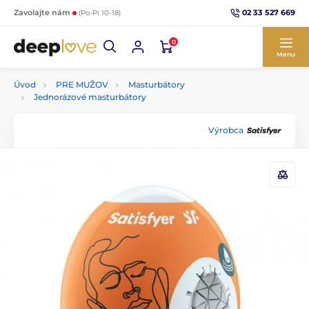
02 33 527 669
Zavolajte nám
(Po-Pi 10-18)
0
Menu
Úvod
PRE MUŽOV
Masturbátory
Jednorázové masturbátory
Výrobca