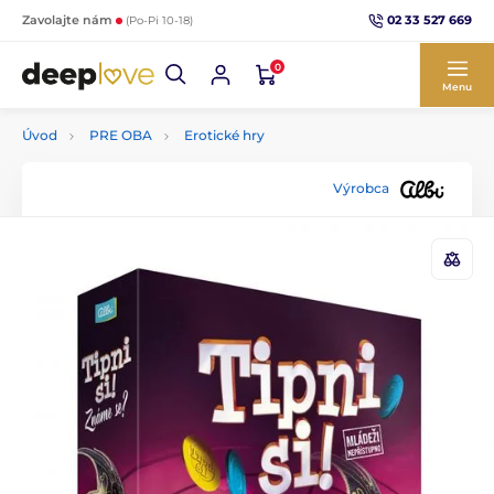
02 33 527 669
Zavolajte nám
(Po-Pi 10-18)
0
Menu
Úvod
PRE OBA
Erotické hry
Výrobca