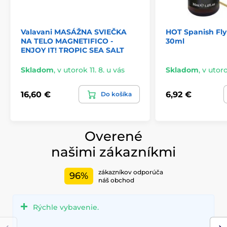
Valavani MASÁŽNA SVIEČKA
HOT Spanish F
NA TELO MAGNETIFICO -
30ml
ENJOY IT! TROPIC SEA SALT
Skladom
,
v utorok 11. 8. u vás
Skladom
,
v utoro
16,60 €
6,92 €
Do košíka
Overené
našimi zákazníkmi
zákazníkov odporúča
96%
náš obchod
Rýchle vybavenie.