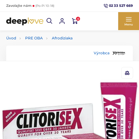
02 33 527 669
Zavolajte nám
(Po-Pi 10-18)
0
Menu
Úvod
PRE OBA
Afrodiziaka
Výrobca