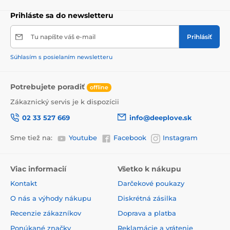
Prihláste sa do newsletteru
Tu napíšte váš e-mail
Prihlásiť
Súhlasím s posielaním newsletteru
Potrebujete poradiť
offline
Zákaznický servis je k dispozícii
02 33 527 669
info@deeplove.sk
Sme tiež na:
Youtube
Facebook
Instagram
Viac informacií
Všetko k nákupu
Kontakt
Darčekové poukazy
O nás a výhody nákupu
Diskrétná zásilka
Recenzie zákazníkov
Doprava a platba
Ponúkané značky
Reklamácie a vrátenie