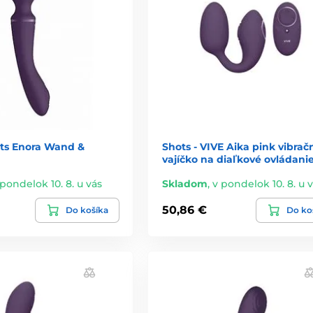
ots Enora Wand &
Shots - VIVE Aika pink vibrač
vajíčko na diaľkové ovládani
 pondelok 10. 8. u vás
Skladom
,
v pondelok 10. 8. u 
50,86 €
Do košíka
Do ko