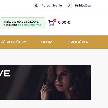
Porovnávanie
Prihlásiť sa
0
Nakúpte ešte za
75,00 €
0,00 €
a získajte
dopravu zdarma
CKÉ POMÔCKY
BDSM
DROGÉRIA