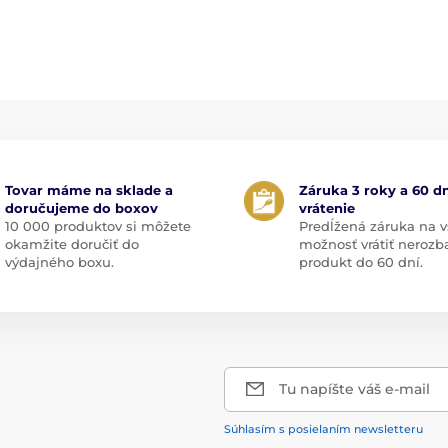
Tovar máme na sklade a
Záruka 3 roky a 60 dn
doručujeme do boxov
vrátenie
10 000 produktov si môžete
Predĺžená záruka na v
okamžite doručiť do
možnosť vrátiť nerozb
výdajného boxu.
produkt do 60 dní.
Tu napíšte váš e-mail
Súhlasím s posielaním newsletteru