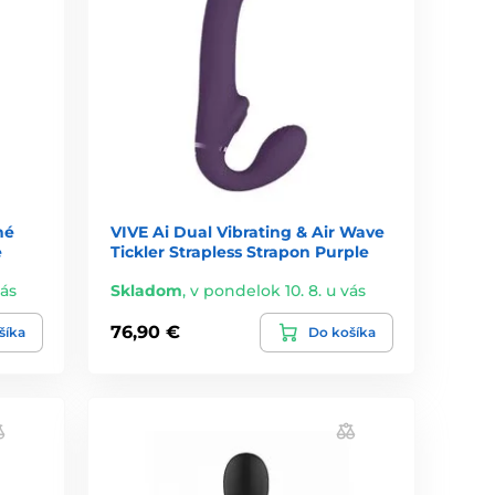
né
VIVE Ai Dual Vibrating & Air Wave
e
Tickler Strapless Strapon Purple
vás
Skladom
,
v pondelok 10. 8. u vás
76,90 €
šíka
Do košíka