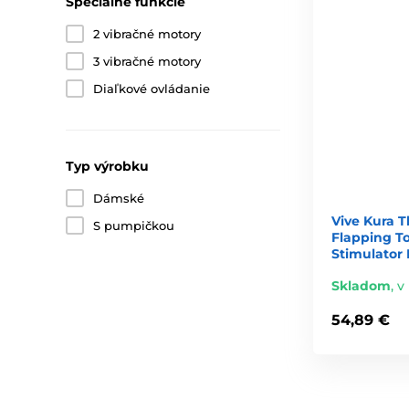
Špeciálne funkcie
2 vibračné motory
3 vibračné motory
Diaľkové ovládanie
Typ výrobku
Dámské
Vive Kura T
S pumpičkou
Flapping T
Stimulator 
Skladom
,
v
54,89 €