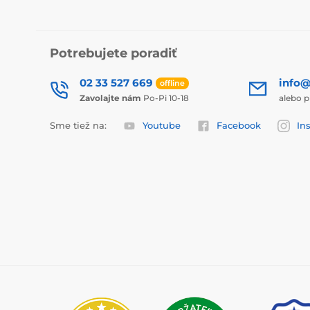
Potrebujete poradiť
02 33 527 669
info@
offline
Zavolajte nám
Po-Pi 10-18
alebo p
Sme tiež na:
Youtube
Facebook
In