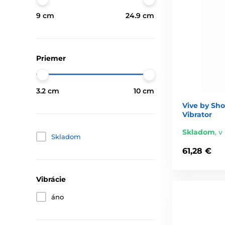
9 cm
24.9 cm
Priemer
3.2 cm
10 cm
Vive by Sh
Vibrator
Skladom
,
v
Skladom
61,28 €
Vibrácie
áno