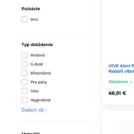
Pulzácie
áno
Typ dráždenie
Análné
G-bod
VIVE Aimi P
Rabbit vibr
Klitoriálné
Skladom
,
v
Pre páry
Telo
68,91 €
Vaginálné
Ďalších (5)