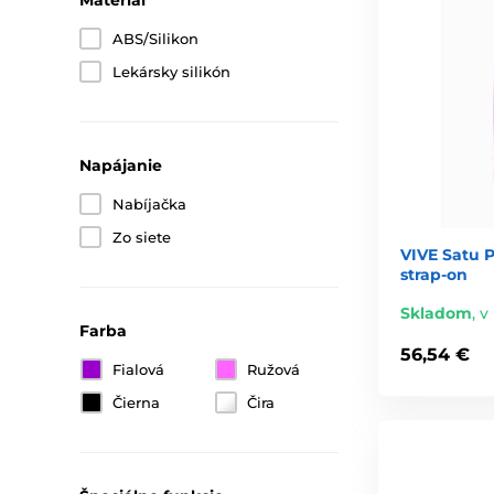
Materiál
ABS/Silikon
Lekársky silikón
Napájanie
Nabíjačka
Zo siete
VIVE Satu P
strap-on
Skladom
,
v
Farba
56,54 €
Fialová
Ružová
Čierna
Čira