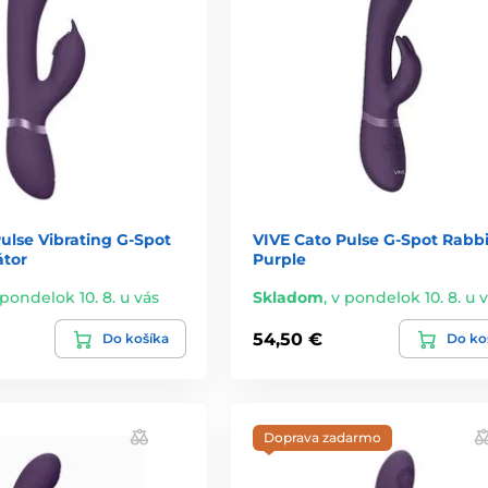
ulse Vibrating G-Spot
VIVE Cato Pulse G-Spot Rabbi
átor
Purple
 pondelok 10. 8. u vás
Skladom
,
v pondelok 10. 8. u 
54,50 €
Do košíka
Do ko
Doprava zadarmo