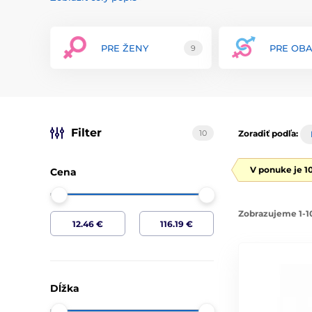
neporézny a bezpečný pre telo. Tento materiál zaručuj
životnosť každého výrobku. Každý produkt prechádza prí
štandardy a poskytoval výnimočný zážitok.
PRE ŽENY
PRE OB
9
Sortiment značky VIVE zahŕňa širokú škálu erotických po
masážnych prútikov a párových pomôcok. Každý produkt
a maximálne uspokojenie. VIVE sa vyznačuje svojimi in
vibrácií, nastaviteľné rýchlosti a intuitívne ovládanie, 
zážitok.
VIVE kladie veľký dôraz na estetiku a eleganciu svojich
Filter
10
Zoradiť podľa:
ohľadom na moderný a štýlový vzhľad. Značka tiež posk
každého produktu, čím zaručuje maximálnu spokojnosť 
V ponuke je 1
Cena
S VIVE si môžete byť istí, že získate produkty, ktoré komb
jedinečné a nezabudnuteľné intímne zážitky. Objavte n
Zobrazujeme 1-10
Dĺžka