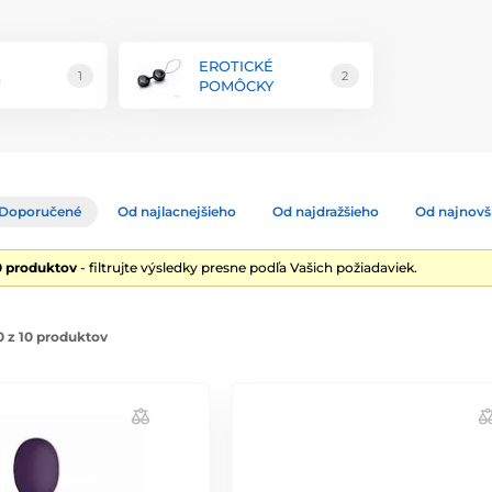
e maximálnu bezpečnosť, pohodlie a dlhú
snymi kontrolami kvality, aby spĺňal najvyššie
EROTICKÉ
A
1
2
POMÔCKY
môcok vrátane vibrátorov, stimulátorov,
 je navrhnutý s ohľadom na ergonomický tvar
ovatívnymi funkciami, ako sú rôzne režimy
ktoré umožňujú jedinečný a personalizovaný
 výrobkov, pričom každý kus je navrhnutý s
Doporučené
Od najlacnejšieho
Od najdražšieho
Od najnovš
ytuje podrobné návody na použitie a údržbu
zákazníkov.
0 produktov
- filtrujte výsledky presne podľa Vašich požiadaviek.
inujú inováciu, kvalitu a štýl, aby poskytli
ový rozmer potešenia s produktmi od VIVE.
 z 10 produktov