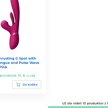
hrusting G Spot with
ongue and Pulse Wave
Pink
 pondelok 10. 8. u vás
Do košíka
Už ste videli 10 produktov z 1