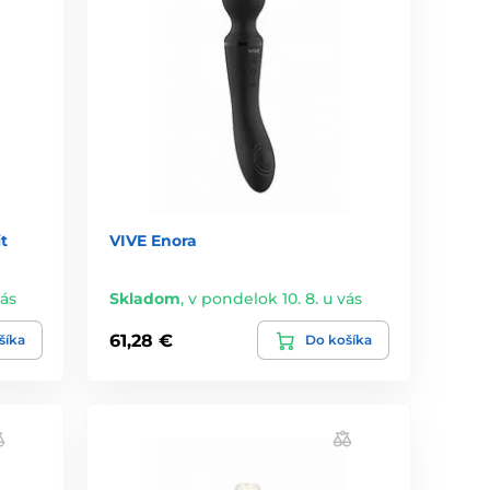
t
VIVE Enora
vás
Skladom
,
v pondelok 10. 8. u vás
61,28 €
šíka
Do košíka