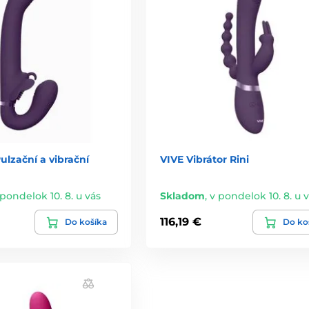
ulzační a vibrační
VIVE Vibrátor Rini
 pondelok 10. 8. u vás
Skladom
,
v pondelok 10. 8. u 
116,19 €
Do košíka
Do ko