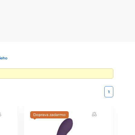
ieho
1
Doprava zadarmo