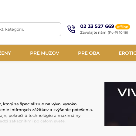
02 33 527 669
offline
t, kategóriu
Zavolajte nám
(Po-Pi 10-18)
ŽENY
PRE MUŽOV
PRE OBA
EROTI
 ktorý sa špecializuje na vývoj vysoko
enie intímnych zážitkov a zvýšenie potešenia.
ajn, pokročilú technológiu a maximálny
medzi zákazníkmi po celom svete.
o je lekársky silikón, ktorý je hypoalergénny,