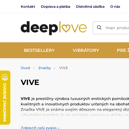
Kontakt
Doprava a platba
Distrétná zásilka
O nás
Napr. produk
BESTSELLERY
VIBRÁTORY
PRE 
Úvod
Značky
VIVE
VIVE
VIVE
je prestížny výrobca luxusných erotických pomôcok,
kvalitných a inovatívnych produktov určených na obohat
Značka VIVE je známa svojím dôrazom na elegantný diz
užívateľský komfort, čo jej prinieslo uznanie a obľubu 
Produkty VIVE sú vyrobené z prvotriednych materiálov, ak
Zobraziť celý popis
›