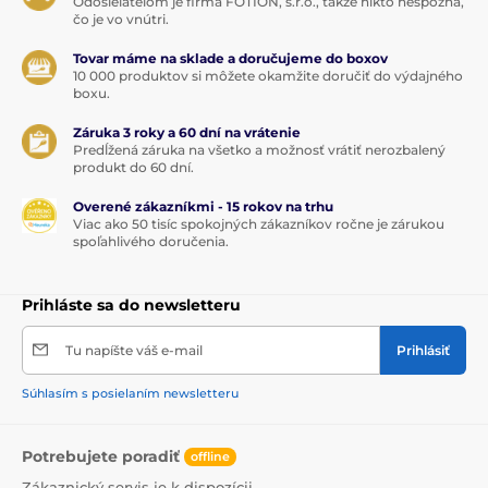
Odosielateľom je firma FOTION, s.r.o., takže nikto nespozná,
čo je vo vnútri.
Tovar máme na sklade a doručujeme do boxov
10 000 produktov si môžete okamžite doručiť do výdajného
boxu.
Záruka 3 roky a 60 dní na vrátenie
Predĺžená záruka na všetko a možnosť vrátiť nerozbalený
produkt do 60 dní.
Overené zákazníkmi - 15 rokov na trhu
Viac ako 50 tisíc spokojných zákazníkov ročne je zárukou
spoľahlivého doručenia.
Prihláste sa do newsletteru
Tu napíšte váš e-mail
Prihlásiť
Súhlasím s posielaním newsletteru
Potrebujete poradiť
offline
Zákaznický servis je k dispozícii