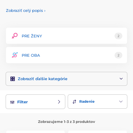
sofistikovaný dizajn a maximálny komfort používateľov, čo
jej prinieslo uznanie a obľubu medzi zákazníkmi po celom
Zobraziť celý popis
›
svete.
Produkty Scutica sú vyrobené z prvotriednych materiálov,
ako je lekársky silikón, nerezová oceľ a prémiové kože, ktoré
sú hypoalergénne, neporézne a bezpečné pre telo. Tento
PRE ŽENY
2
materiál zaručuje maximálnu bezpečnosť, pohodlie a dlhú
životnosť každého výrobku. Každý produkt prechádza
prísnymi kontrolami kvality, aby splňal najvyššie štandardy a
PRE OBA
2
poskytoval výnimočný zážitok.
Sortiment značky Scutica zahŕňa širokú škálu erotických
pomôcok vrátane vibrátorov, stimulátorov, masážnych
Zobraziť ďalšie kategórie
prútikov a BDSM doplnkov. Každý produkt je navrhnutý s
ohľadom na ergonomický tvar a maximálne uspokojenie.
Scutica sa vyznačuje svojimi inovatívnymi funkciami, ako sú
rôzne režimy vibrácií, nastaviteľné rýchlosti a intuitívne
Radenie
Filter
ovládanie, ktoré umožňujú jedinečný a personalizovaný
zážitok.
Scutica kladie veľký dôraz na estetiku a diskrétnosť svojich
Zobrazujeme 1-3 z 3 produktov
výrobkov, pričom každý kus je navrhnutý s ohľadom na
eleganciu a moderný vzhľad. Značka tiež poskytuje