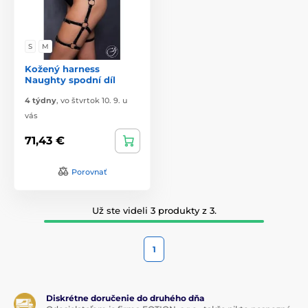
S
M
Kožený harness
Naughty spodní díl
4 týdny
,
vo štvrtok 10. 9. u
vás
71,43 €
Porovnať
Už ste videli 3 produkty z 3.
1
Diskrétne doručenie do druhého dňa