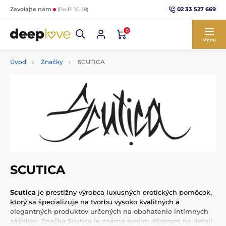
02 33 527 669
Zavolajte nám
(Po-Pi 10-18)
0
Menu
Úvod
Značky
SCUTICA
SCUTICA
Scutica
je prestížny výrobca luxusných erotických pomôcok,
ktorý sa špecializuje na tvorbu vysoko kvalitných a
elegantných produktov určených na obohatenie intímnych
zážitkov. Značka Scutica je známa svojím dôrazom na detail,