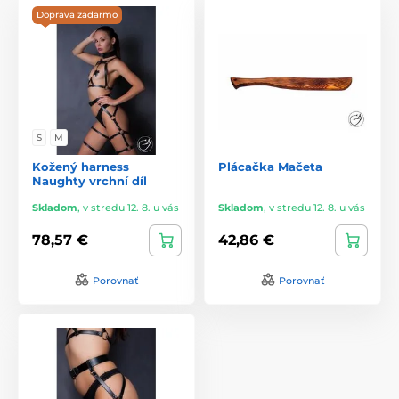
podrobné návody na použitie a údržbu každého produktu,
Doprava zadarmo
čím zaručuje maximálnu spokojnosť zákazníkov.
S Scutica si môžete byť istí, že získate produkty, ktoré
kombinujú luxus, kvalitu a štýl, aby poskytli jedinečné a
nezabudnuteľné intímne zážitky. Objavte nové dimenzie
potešenia s produktmi od Scutica.
S
M
Kožený harness
Plácačka Mačeta
Naughty vrchní díl
Skladom
,
v stredu 12. 8. u vás
Skladom
,
v stredu 12. 8. u vás
78,57 €
42,86 €
Porovnať
Porovnať