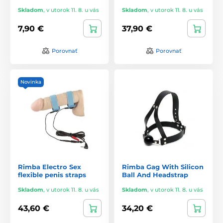
Skladom
,
v utorok 11. 8. u vás
Skladom
,
v utorok 11. 8. u vás
7,90 €
37,90 €
Porovnať
Porovnať
Novinka
Rimba Electro Sex
Rimba Gag With Silicon
flexible penis straps
Ball And Headstrap
Skladom
,
v utorok 11. 8. u vás
Skladom
,
v utorok 11. 8. u vás
43,60 €
34,20 €