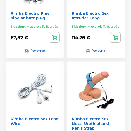
Rimba Electro Play
Rimba Electro Sex
bipolar butt plug
Intruder Long
Skladom
,
v utorok 11. 8. u vás
Skladom
,
v utorok 11. 8. u vás
67,82 €
114,25 €
Porovnať
Porovnať
Rimba Electro Sex Lead
Rimba Electro Sex
Wire
Metal Urethral and
Penis Strap