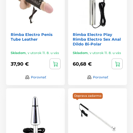
Rimba Electro Penis
Rimba Electro Play
Tube Leather
Rimba Electro Sex Anal
Dildo Bi-Polar
Skladom
,
v utorok 11. 8. u vás
Skladom
,
v utorok 11. 8. u vás
37,90 €
60,68 €
Porovnať
Porovnať
Doprava zadarmo