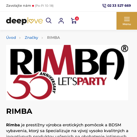
02 33 527 669
Zavolajte nám
(Po-Pi 10-18)
0
Menu
Úvod
Značky
RIMBA
RIMBA
Rimba
je prestížny výrobca erotických pomôcok a BDSM
vybavenia, ktorý sa špecializuje na vývoj vysoko kvalitných a
inovatívnych produktov určených na obohatenie intímnych