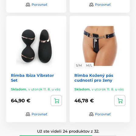
Porovnať
Porovnať
S/M
M/L
Rimba Ibiza Vibrator
Rimba Kožený pás
Set
cudnosti pro ženy
Skladom
,
v utorok 11. 8. u vás
Skladom
,
v utorok 11. 8. u vás
64,90 €
46,78 €
Porovnať
Porovnať
Už ste videli 24 produktov z 32.