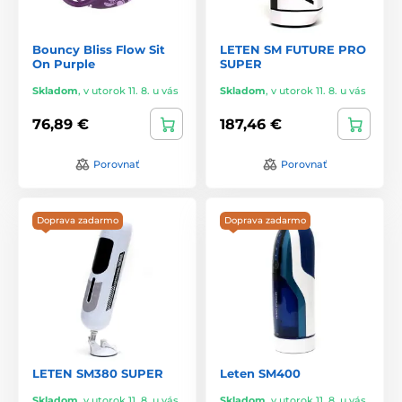
Bouncy Bliss Flow Sit
LETEN SM FUTURE PRO
On Purple
SUPER
Skladom
,
v utorok 11. 8. u vás
Skladom
,
v utorok 11. 8. u vás
76,89 €
187,46 €
Porovnať
Porovnať
Doprava zadarmo
Doprava zadarmo
LETEN SM380 SUPER
Leten SM400
Skladom
,
v utorok 11. 8. u vás
Skladom
,
v utorok 11. 8. u vás