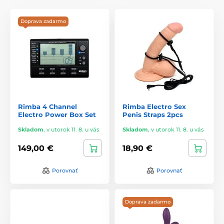
zaručuje maximálnu spokojnosť zákazníkov.
Doprava zadarmo
S Rimba si môžete byť istí, že získate produkty, ktoré
kombinujú kvalitu, bezpečnosť a štýl, aby poskytli jedinečné
a nezabudnuteľné intímne zážitky. Objavte nové dimenzie
potešenia s produktmi od Rimba.
Rimba 4 Channel
Rimba Electro Sex
Electro Power Box Set
Penis Straps 2pcs
Skladom
,
v utorok 11. 8. u vás
Skladom
,
v utorok 11. 8. u vás
149,00 €
18,90 €
Porovnať
Porovnať
Doprava zadarmo