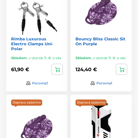
Rimba Luxurous
Bouncy Bliss Classic Sit
Electro Clamps Uni-
On Purple
Polar
Skladom
,
v utorok 11. 8. u vás
Skladom
,
v utorok 11. 8. u vás
61,90 €
124,40 €
Porovnať
Porovnať
Doprava zadarmo
Doprava zadarmo