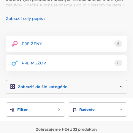
zážitkov. Značka Rimba je známa svojím dôrazom na detail,
bezpečnosť a estetiku, čo jej prinieslo uznanie a obľubu
medzi zákazníkmi po celom svete.
Zobraziť celý popis
›
Produkty Rimba sú vyrobené z prvotriednych materiálov, ako
je odolná koža, nerezová oceľ a silikón, ktoré zaručujú
maximálnu bezpečnosť, pohodlie a dlhú životnosť každého
výrobku. Každý produkt prechádza prísnymi kontrolami
PRE ŽENY
6
kvality, aby spĺňal najvyššie štandardy a poskytoval
výnimočný zážitok. Rimba ponúka širokú škálu BDSM
pomôcok vrátane pút, obojkov, bičíkov, masiek, roubíkov a
PRE MUŽOV
8
rôznych fetiš doplnkov.
Každý produkt je navrhnutý tak, aby poskytoval maximálne
uspokojenie a bezpečnosť počas používania. Rimba sa
Zobraziť ďalšie kategórie
vyznačuje svojimi funkčnými a estetickými dizajnmi, ktoré
umožňujú jedinečný a personalizovaný zážitok. Výrobky tejto
značky sú ideálne pre všetkých, ktorí chcú preskúmať nové
dimenzie potešenia a dobrodružstva v intímnych chvíľach.
Radenie
Filter
Rimba kladie veľký dôraz na estetiku a diskrétnosť svojich
výrobkov, pričom každý kus je navrhnutý s ohľadom na
eleganciu a moderný vzhľad. Značka poskytuje podrobné
Zobrazujeme 1-24 z 32 produktov
návody na použitie a údržbu každého produktu, čím