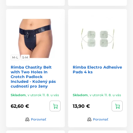
M-L
S-M
Rimba Chastity Belt
Rimba Electro Adhesive
with Two Holes In
Pads 4 ks
Crotch Padlock
Included - Kožený pás
cudnosti pro ženy
Skladom
,
v utorok 11. 8. u vás
Skladom
,
v utorok 11. 8. u vás
62,60 €
13,90 €
Porovnať
Porovnať