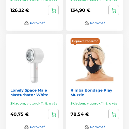
126,22 €
134,90 €
Porovnať
Porovnať
Doprava zadarmo
Lonely Space Male
Rimba Bondage Play
Masturbator White
Muzzle
Skladom
,
v utorok 11. 8. u vás
Skladom
,
v utorok 11. 8. u vás
40,75 €
78,54 €
Porovnať
Porovnať