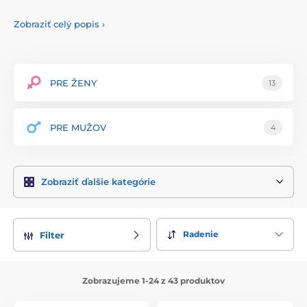
známa svojím dôrazom na čistotu, bezpečnosť a efektívnosť
svojich výrobkov, čo jej prinieslo uznanie a obľubu medzi
Zobraziť celý popis
›
zákazníkmi po celom svete.
Produkty Pjur sú vyrobené z prémiových surovín, ktoré
zaručujú maximálnu bezpečnosť a účinnosť. Každý výrobok
prechádza prísnymi kontrolami kvality a je dermatologicky
PRE ŽENY
13
testovaný, aby spĺňal najvyššie štandardy a poskytoval
výnimočný zážitok. Značka sa špecializuje na produkty, ktoré
podporujú intímne zdravie a zvyšujú potešenie.
PRE MUŽOV
4
Sortiment značky Pjur zahŕňa širokú škálu lubrikantov na
báze silikónu a vody, stimulujúcich gélov, masážnych olejov
a intímnych sprejov. Každý produkt je starostlivo
Zobraziť ďalšie kategórie
formulovaný s ohľadom na maximálne uspokojenie a
pohodlie. Pjur sa vyznačuje svojimi jedinečnými zloženiami,
ktoré kombinujú prírodné účinné látky s modernou
technológiou, čím zaisťujú intenzívnejšie a príjemnejšie
Radenie
Filter
pocity.
Pjur kladie veľký dôraz na estetiku a praktickosť svojich
výrobkov, pričom každý kus je navrhnutý s ohľadom na
Zobrazujeme 1-24 z 43 produktov
eleganciu a jednoduchosť použitia. Značka tiež poskytuje
podrobné návody na použitie a údržbu každého produktu,