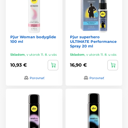
Pjur Woman bodyglide
Pjur superhero
100 ml
ULTIMATE Performance
Spray 20 ml
Skladom
,
v utorok 11. 8. u vás
Skladom
,
v utorok 11. 8. u vás
10,93 €
16,90 €
Porovnať
Porovnať