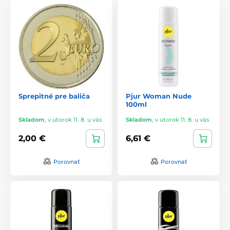
čím zaručuje maximálnu spokojnosť zákazníkov.
S Pjur si môžete byť istí, že získate produkty, ktoré
kombinujú čistotu, kvalitu a účinnosť, aby poskytli jedinečné
a nezabudnuteľné intímne zážitky. Objavte nový rozmer
intímneho zdravia a potešenia s produktmi od Pjur.
Sprepitné pre baliča
Pjur Woman Nude
100ml
Skladom
,
v utorok 11. 8. u vás
Skladom
,
v utorok 11. 8. u vás
2,00 €
6,61 €
Porovnať
Porovnať