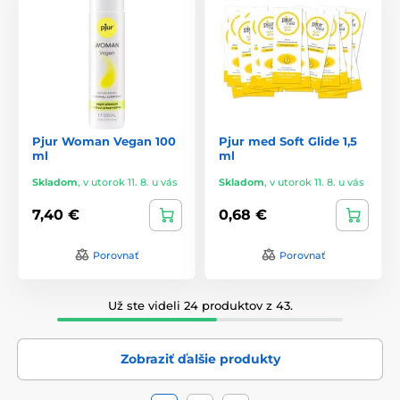
Pjur Woman Vegan 100
Pjur med Soft Glide 1,5
ml
ml
Skladom
,
v utorok 11. 8. u vás
Skladom
,
v utorok 11. 8. u vás
7,40 €
0,68 €
Porovnať
Porovnať
Už ste videli 24 produktov z 43.
Zobraziť ďalšie produkty