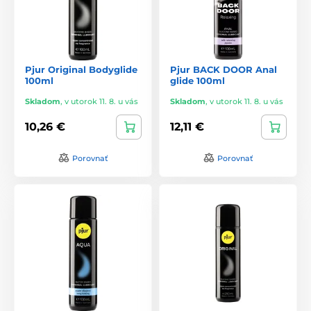
Pjur Original Bodyglide
Pjur BACK DOOR Anal
100ml
glide 100ml
Skladom
,
v utorok 11. 8. u vás
Skladom
,
v utorok 11. 8. u vás
10,26 €
12,11 €
Porovnať
Porovnať