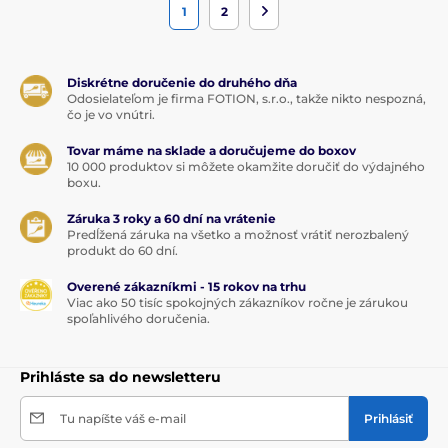
1
2
Diskrétne doručenie do druhého dňa
Odosielateľom je firma FOTION, s.r.o., takže nikto nespozná,
čo je vo vnútri.
Tovar máme na sklade a doručujeme do boxov
10 000 produktov si môžete okamžite doručiť do výdajného
boxu.
Záruka 3 roky a 60 dní na vrátenie
Predĺžená záruka na všetko a možnosť vrátiť nerozbalený
produkt do 60 dní.
Overené zákazníkmi - 15 rokov na trhu
Viac ako 50 tisíc spokojných zákazníkov ročne je zárukou
spoľahlivého doručenia.
Prihláste sa do newsletteru
Tu napíšte váš e-mail
Prihlásiť