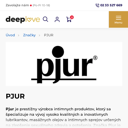
02 33 527 669
Zavolajte nám
(Po-Pi 10-18)
0
Menu
Úvod
Značky
PJUR
PJUR
Pjur
je prestížny výrobca intímnych produktov, ktorý sa
špecializuje na vývoj vysoko kvalitných a inovatívnych
lubrikantov, masážnych olejov a intímnych sprejov určených
na zlepšenie sexuálneho zdravia a potešenia. Značka Pjur je