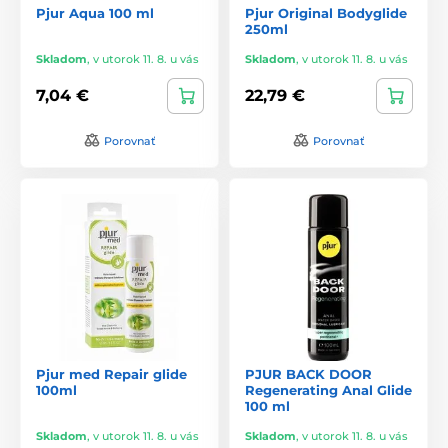
Pjur Aqua 100 ml
Pjur Original Bodyglide
250ml
Skladom
,
v utorok 11. 8. u vás
Skladom
,
v utorok 11. 8. u vás
7,04 €
22,79 €
Porovnať
Porovnať
Pjur med Repair glide
PJUR BACK DOOR
100ml
Regenerating Anal Glide
100 ml
Skladom
,
v utorok 11. 8. u vás
Skladom
,
v utorok 11. 8. u vás