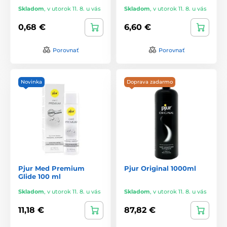
Skladom
,
v utorok 11. 8. u vás
Skladom
,
v utorok 11. 8. u vás
0,68 €
6,60 €
Porovnať
Porovnať
Novinka
Doprava zadarmo
Pjur Med Premium
Pjur Original 1000ml
Glide 100 ml
Skladom
,
v utorok 11. 8. u vás
Skladom
,
v utorok 11. 8. u vás
11,18 €
87,82 €