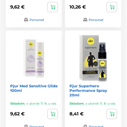
9,62 €
10,26 €
Porovnať
Porovnať
Pjur Med Sensitive Glide
Pjur Superhero
100ml
Performance Spray
20ml
Skladom
,
v utorok 11. 8. u vás
Skladom
,
v utorok 11. 8. u vás
9,62 €
8,41 €
Porovnať
Porovnať