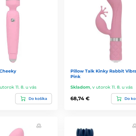
 Cheeky
Pillow Talk Kinky Rabbit Vibr
Pink
utorok 11. 8. u vás
Skladom
,
v utorok 11. 8. u vás
68,74 €
Do košíka
Do ko