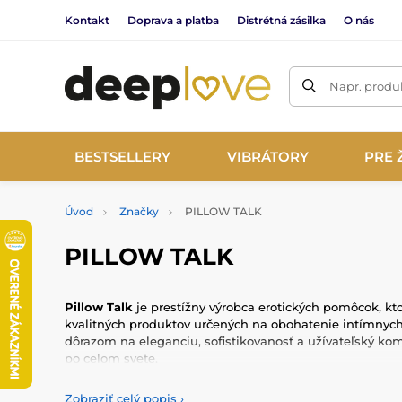
Kontakt
Doprava a platba
Distrétná zásilka
O nás
Napr. produk
BESTSELLERY
VIBRÁTORY
PRE 
Úvod
Značky
PILLOW TALK
PILLOW TALK
Pillow Talk
je prestížny výrobca erotických pomôcok, kto
kvalitných produktov určených na obohatenie intímnych
dôrazom na eleganciu, sofistikovanosť a užívateľský kom
po celom svete.
Produkty Pillow Talk sú vyrobené z prvotriednych materiá
Zobraziť celý popis
›