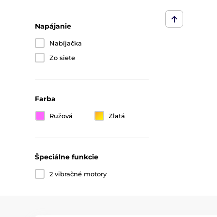
Napájanie
Nabíjačka
Zo siete
Farba
Ružová
Zlatá
Špeciálne funkcie
2 vibračné motory