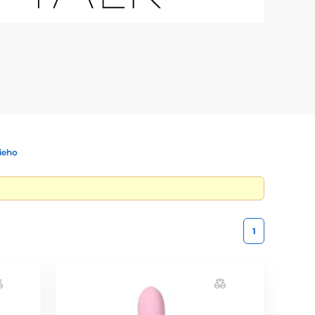
ieho
1