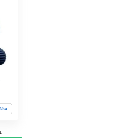
y
šíka
.