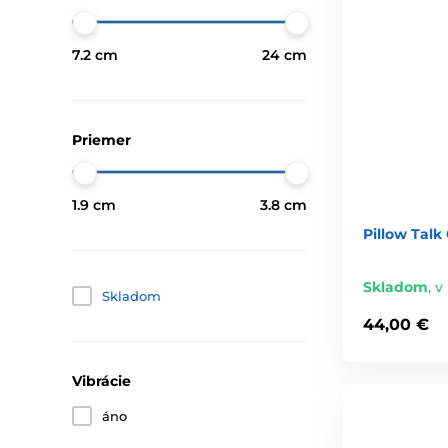
7.2 cm
24 cm
Priemer
1.9 cm
3.8 cm
Pillow Talk
Skladom
,
v 
Skladom
44,00 €
Vibrácie
áno