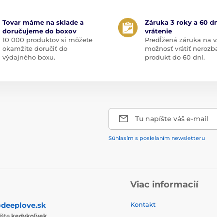
Tovar máme na sklade a
Záruka 3 roky a 60 dn
doručujeme do boxov
vrátenie
10 000 produktov si môžete
Predĺžená záruka na v
okamžite doručiť do
možnosť vrátiť nerozb
výdajného boxu.
produkt do 60 dní.
Tu napíšte váš e-mail
Súhlasím s posielaním newsletteru
Viac informacií
deeplove.sk
Kontakt
íšte
kedykoľvek