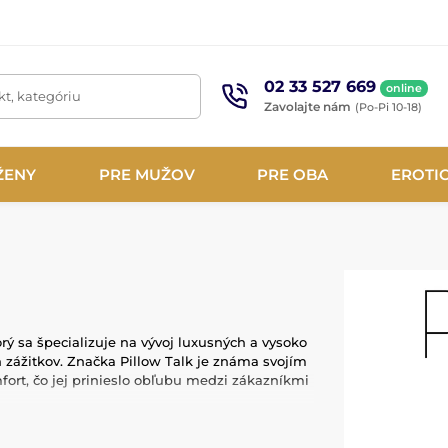
02 33 527 669
online
t, kategóriu
Zavolajte nám
(Po-Pi 10-18)
ŽENY
PRE MUŽOV
PRE OBA
EROTI
rý sa špecializuje na vývoj luxusných a vysoko
 zážitkov. Značka Pillow Talk je známa svojím
fort, čo jej prinieslo obľubu medzi zákazníkmi
lov, ako je lekársky silikón a ABS plast, ktoré