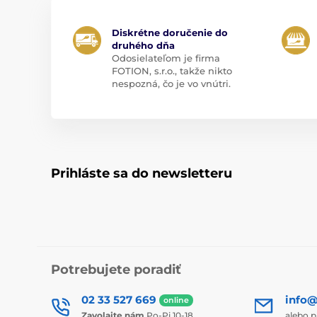
Diskrétne doručenie do
druhého dňa
Odosielateľom je firma
FOTION, s.r.o., takže nikto
nespozná, čo je vo vnútri.
Prihláste sa do newsletteru
Potrebujete poradiť
02 33 527 669
info@
online
Zavolajte nám
Po-Pi 10-18
alebo p