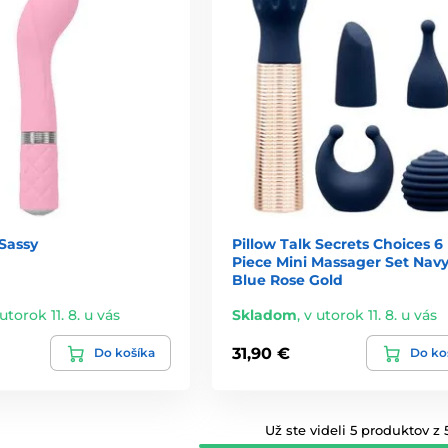
 Sassy
Pillow Talk Secrets Choices 6
Piece Mini Massager Set Nav
Blue Rose Gold
utorok 11. 8. u vás
Skladom
,
v utorok 11. 8. u vás
31,90 €
Do košíka
Do ko
Už ste videli 5 produktov z 5