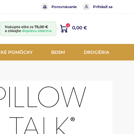
Porovnávanie
Prihlásiť sa
0
Nakúpte ešte za
75,00 €
0,00 €
a získajte
dopravu zdarma
CKÉ POMÔCKY
BDSM
DROGÉRIA