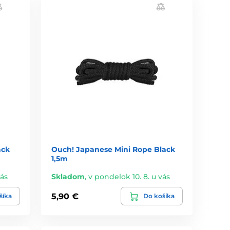
ack
Ouch! Japanese Mini Rope Black
1,5m
vás
Skladom
,
v pondelok 10. 8. u vás
5,90 €
šíka
Do košíka