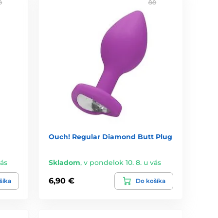
Ouch! Regular Diamond Butt Plug
vás
Skladom
,
v pondelok 10. 8. u vás
6,90 €
šíka
Do košíka