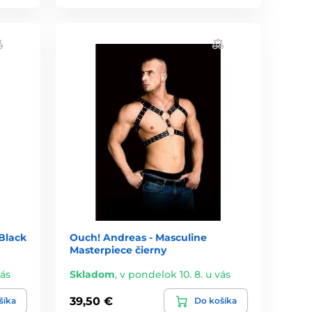
Black
Ouch! Andreas - Masculine
Masterpiece čierny
vás
Skladom
,
v pondelok 10. 8. u vás
39,50 €
šíka
Do košíka