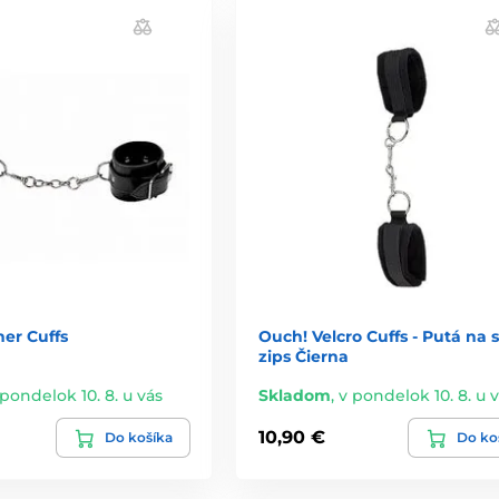
er Cuffs
Ouch! Velcro Cuffs - Putá na 
zips Čierna
 pondelok 10. 8. u vás
Skladom
,
v pondelok 10. 8. u 
10,90 €
Do košíka
Do ko