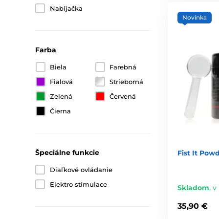
Nabíjačka
Novinka
Farba
Biela
Farebná
Fialová
Strieborná
Zelená
Červená
Čierna
Špeciálne funkcie
Fist It Pow
Diaľkové ovládanie
Elektro stimulace
Skladom
,
v
35,90 €