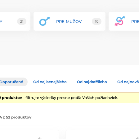
pečnosť, pohodlie a dlhú životnosť každého
ality, aby spĺňal najvyššie štandardy a
Y
PRE MUŽOV
PR
21
10
ok vrátane pút, obojkov, bičíkov, masiek,
avrhnutý s ohľadom na maximálne uspokojenie a
nkčnými a estetickými dizajnmi, ktoré
ch výrobkov, pričom každý kus je navrhnutý s
oskytuje podrobné návody na použitie a
jnosť zákazníkov.
mbinujú špičkovú kvalitu, bezpečnosť a štýl,
ky. Objavte nové dimenzie potešenia s
Doporučené
Od najlacnejšieho
Od najdražšieho
Od najnovš
2 produktov
- filtrujte výsledky presne podľa Vašich požiadaviek.
4 z 52 produktov