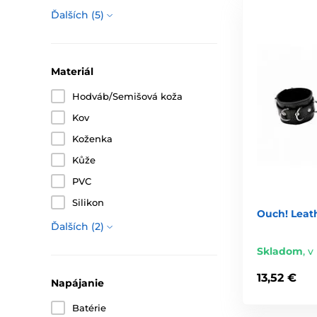
Ďalších (5)
Materiál
Hodváb/Semišová koža
Kov
Koženka
Kůže
PVC
Silikon
Ouch! Leath
Ďalších (2)
Skladom
,
v
13,52 €
Napájanie
Batérie