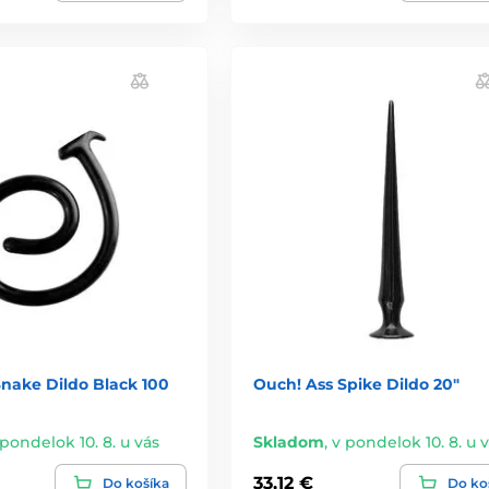
Snake Dildo Black 100
Ouch! Ass Spike Dildo 20"
 pondelok 10. 8. u vás
Skladom
,
v pondelok 10. 8. u 
33,12 €
Do košíka
Do ko