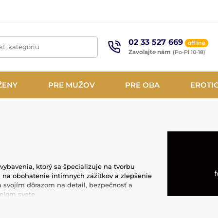
02 33 527 669
offline
t, kategóriu
Zavolajte nám
(Po-Pi 10-18)
ŽENY
PRE MUŽOV
PRE OBA
EROTI
ybavenia, ktorý sa špecializuje na tvorbu
 na obohatenie intímnych zážitkov a zlepšenie
 svojím dôrazom na detail, bezpečnosť a
celom svete.
ko je odolná koža, nerezová oceľ, silikón a iné