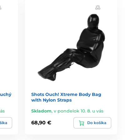
suchý
Shots Ouch! Xtreme Body Bag
with Nylon Straps
vás
Skladom
,
v pondelok 10. 8. u vás
68,90 €
šíka
Do košíka