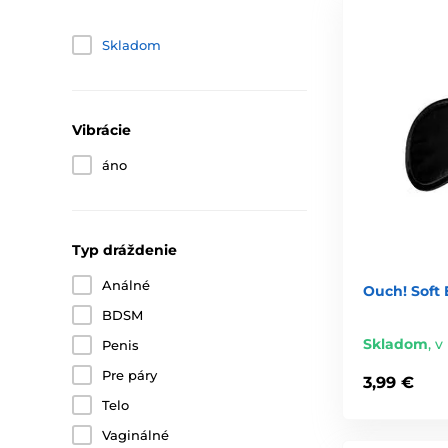
Skladom
Vibrácie
áno
Typ dráždenie
Análné
Ouch! Soft
BDSM
Skladom
,
v
Penis
Pre páry
3,99 €
Telo
Vaginálné