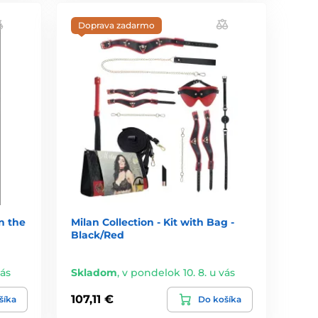
Doprava zadarmo
n the
Milan Collection - Kit with Bag -
Black/Red
vás
Skladom
,
v pondelok 10. 8. u vás
107,11 €
šíka
Do košíka