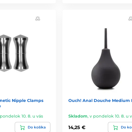
etic Nipple Clamps
Ouch! Anal Douche Medium 
n
 pondelok 10. 8. u vás
Skladom
,
v pondelok 10. 8. u 
14,25 €
Do košíka
Do ko