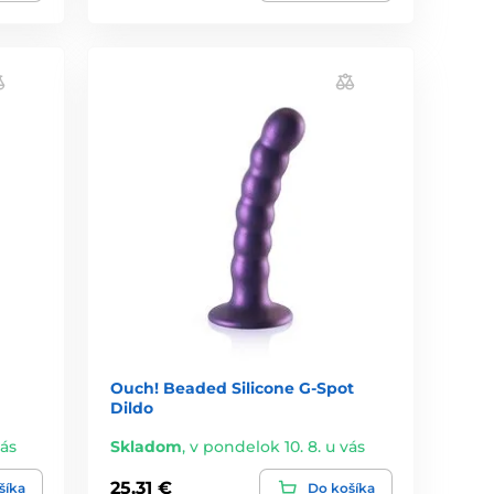
Ouch! Beaded Silicone G-Spot
Dildo
vás
Skladom
,
v pondelok 10. 8. u vás
25,31 €
šíka
Do košíka