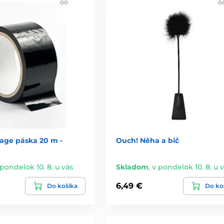
ge páska 20 m -
Ouch! Něha a bič
 pondelok 10. 8. u vás
Skladom
,
v pondelok 10. 8. u 
6,49 €
Do košíka
Do ko