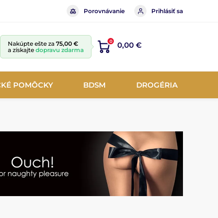
Porovnávanie
Prihlásiť sa
0
Nakúpte ešte za
75,00 €
0,00 €
a získajte
dopravu zdarma
CKÉ POMÔCKY
BDSM
DROGÉRIA