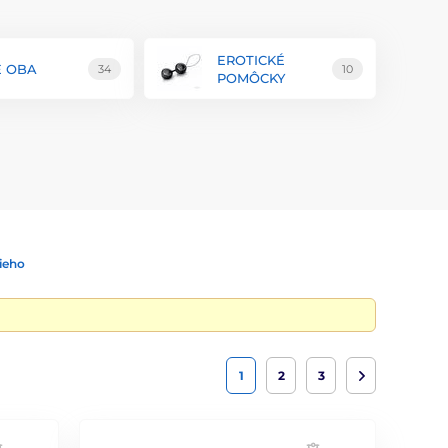
EROTICKÉ
E OBA
34
10
POMÔCKY
ieho
1
2
3