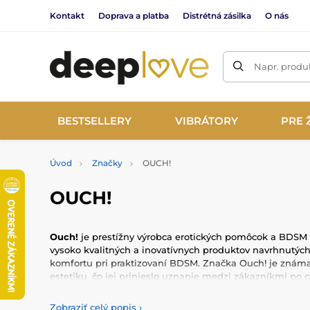
Kontakt
Doprava a platba
Distrétná zásilka
O nás
Napr. produk
BESTSELLERY
VIBRÁTORY
PRE 
Úvod
Značky
OUCH!
OUCH!
Ouch!
je prestížny výrobca erotických pomôcok a BDSM v
vysoko kvalitných a inovatívnych produktov navrhnutých
komfortu pri praktizovaní BDSM. Značka Ouch! je známa
estetiku, čo jej prinieslo uznanie medzi zákazníkmi po 
Produkty Ouch! sú vyrobené z prvotriednych materiálov, a
Zobraziť celý popis
›