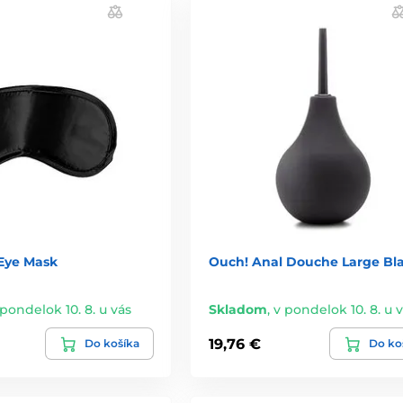
 Eye Mask
Ouch! Anal Douche Large Bl
 pondelok 10. 8. u vás
Skladom
,
v pondelok 10. 8. u 
19,76 €
Do košíka
Do ko