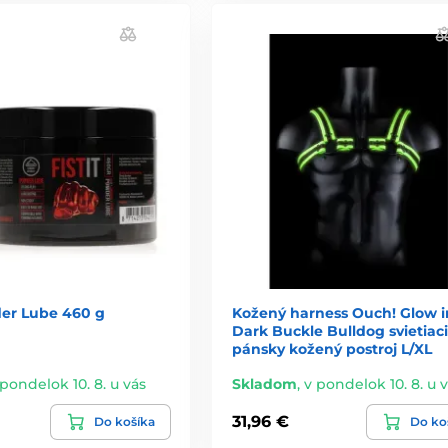
der Lube 460 g
Kožený harness Ouch! Glow i
Dark Buckle Bulldog svietiaci
pánsky kožený postroj L/XL
 pondelok 10. 8. u vás
Skladom
,
v pondelok 10. 8. u 
31,96 €
Do košíka
Do ko