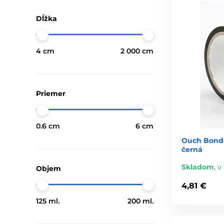
Dĺžka
4 cm
2 000 cm
Priemer
0.6 cm
6 cm
Ouch Bonda
černá
Skladom
,
v
Objem
4,81 €
125 ml.
200 ml.