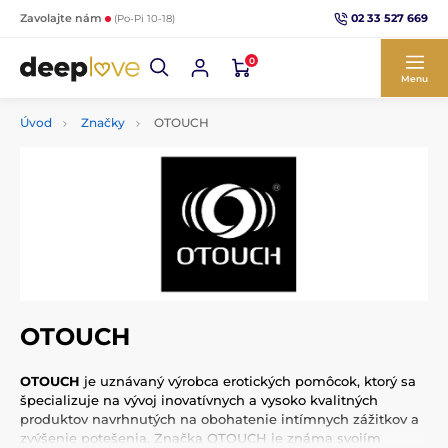
02 33 527 669
Zavolajte nám
(Po-Pi 10-18)
0
Menu
Úvod
Značky
OTOUCH
OTOUCH
OTOUCH
je uznávaný výrobca erotických pomôcok, ktorý sa
špecializuje na vývoj inovatívnych a vysoko kvalitných
produktov navrhnutých na obohatenie intímnych zážitkov a
zvýšenie potešenia. Značka OTOUCH je známa svojím