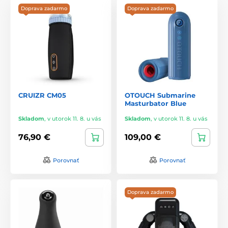
podrobné návody na použitie a údržbu každého produktu,
Doprava zadarmo
Doprava zadarmo
čo zaručuje maximálnu spokojnosť zákazníkov.
S OTOUCH si môžete byť istí, že získate produkty, ktoré
kombinujú inováciu, kvalitu a štýl, aby poskytli jedinečné a
nezabudnuteľné intímne zážitky. Objavte nové dimenzie
potešenia s produktmi od OTOUCH.
CRUIZR CM05
OTOUCH Submarine
Masturbator Blue
Skladom
,
v utorok 11. 8. u vás
Skladom
,
v utorok 11. 8. u vás
76,90 €
109,00 €
Porovnať
Porovnať
Doprava zadarmo