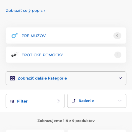
dôrazom na moderný dizajn, technologický pokrok a komfort
používateľov, čo jej prinieslo obľubu medzi zákazníkmi po
Zobraziť celý popis
›
celom svete.
Produkty OTOUCH sú vyrobené z prvotriednych materiálov,
ako je lekársky silikón a ABS plast, ktoré sú hypoalergénne,
neporézne a bezpečné pre telo. Tento materiál zaručuje
PRE MUŽOV
9
maximálnu bezpečnosť, pohodlie a dlhú životnosť každého
výrobku. Každý produkt prechádza prísnymi kontrolami
kvality, aby spĺňal najvyššie štandardy a poskytoval
EROTICKÉ POMÔCKY
1
výnimočný zážitok.
Sortiment značky OTOUCH zahŕňa širokú škálu erotických
pomôcok vrátane vibrátorov, stimulátorov, masážnych
Zobraziť ďalšie kategórie
prútikov a párových pomôcok. Každý produkt je navrhnutý s
ohľadom na ergonomický tvar a maximálne uspokojenie.
OTOUCH sa vyznačuje svojimi inovatívnymi funkciami, ako
sú rôzne režimy vibrácií, nastaviteľné rýchlosti a intuitívne
Radenie
Filter
ovládanie, ktoré umožňujú jedinečný a personalizovaný
zážitok.
OTOUCH kladie veľký dôraz na estetiku a diskrétnosť svojich
Zobrazujeme 1-9 z 9 produktov
výrobkov, pričom každý kus je navrhnutý s ohľadom na
eleganciu a moderný vzhľad. Značka tiež poskytuje