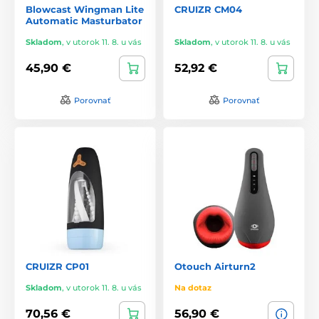
Blowcast Wingman Lite
CRUIZR CM04
Automatic Masturbator
Skladom
,
v utorok 11. 8. u vás
Skladom
,
v utorok 11. 8. u vás
45,90 €
52,92 €
Porovnať
Porovnať
CRUIZR CP01
Otouch Airturn2
Skladom
,
v utorok 11. 8. u vás
Na dotaz
70,56 €
56,90 €