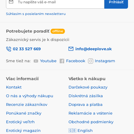
Tu napíšte váš e-mail
Prihlásiť
Súhlasím s posielaním newsletteru
Potrebujete poradiť
offline
Zákaznický servis je k dispozícii
02 33 527 669
info@deeplove.sk
Sme tiež na:
Youtube
Facebook
Instagram
Viac informacií
Všetko k nákupu
Kontakt
Darčekové poukazy
O nás a výhody nákupu
Diskrétná zásilka
Recenzie zákazníkov
Doprava a platba
Ponúkané značky
Reklamácie a vrátenie
Erotický veľtrh
Obchodné podmienky
Erotický magazín
🇬🇧
English