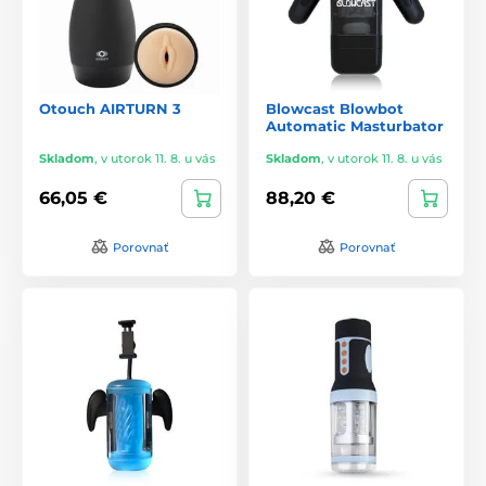
Otouch AIRTURN 3
Blowcast Blowbot
Automatic Masturbator
Skladom
,
v utorok 11. 8. u vás
Skladom
,
v utorok 11. 8. u vás
66,05 €
88,20 €
Porovnať
Porovnať