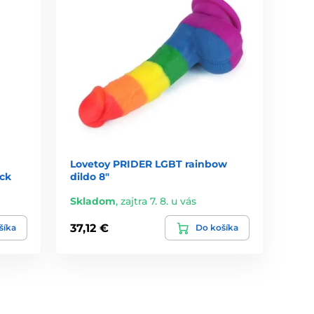
Lovetoy PRIDER LGBT rainbow
ock
dildo 8"
Skladom
,
zajtra 7. 8. u vás
37,12 €
šíka
Do košíka