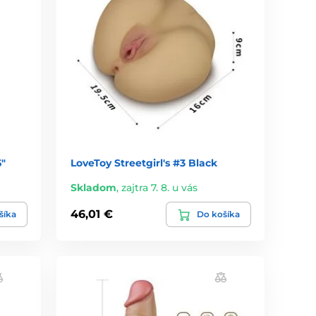
5"
LoveToy Streetgirl's #3 Black
Skladom
,
zajtra 7. 8. u vás
46,01 €
šíka
Do košíka