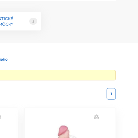
OTICKÉ
3
MÔCKY
ieho
1