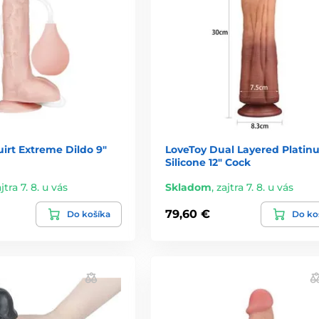
irt Extreme Dildo 9"
LoveToy Dual Layered Platin
Silicone 12" Cock
jtra 7. 8. u vás
Skladom
,
zajtra 7. 8. u vás
79,60 €
Do košíka
Do ko