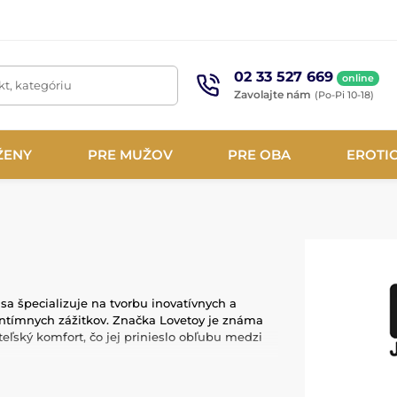
02 33 527 669
online
t, kategóriu
Zavolajte nám
(Po-Pi 10-18)
ŽENY
PRE MUŽOV
PRE OBA
EROTI
sa špecializuje na tvorbu inovatívnych a
intímnych zážitkov. Značka Lovetoy je známa
eľský komfort, čo jej prinieslo obľubu medzi
 ako je lekársky silikón a ABS plast, ktoré sú