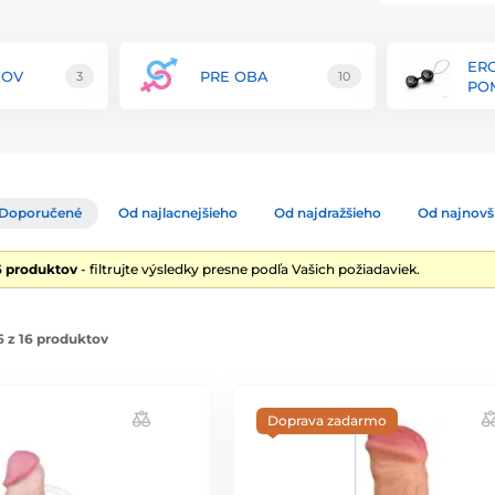
ateriál zaručuje maximálnu bezpečnosť,
kt prechádza prísnymi kontrolami kvality, aby
ok.
ER
ŽOV
PRE OBA
3
10
PO
 pomôcok vrátane vibrátorov, dild, análnych
v. Každý produkt je navrhnutý s ohľadom na
vyznačuje svojimi inovatívnymi funkciami, ako
ívne ovládanie, ktoré umožňujú jedinečný a
jich výrobkov, pričom každý kus je navrhnutý s
Doporučené
Od najlacnejšieho
Od najdražšieho
Od najnovš
oskytuje podrobné návody na použitie a
jnosť zákazníkov.
6 produktov
- filtrujte výsledky presne podľa Vašich požiadaviek.
ombinujú inováciu, kvalitu a štýl, aby poskytli
nové dimenzie potešenia s produktmi od
 z 16 produktov
Doprava zadarmo