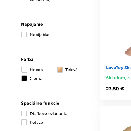
Napájanie
Nabíjačka
Farba
LoveToy Ski
Hnedá
Telová
Skladom
,
za
Čierna
23,80 €
Špeciálne funkcie
Diaľkové ovládanie
Rotace