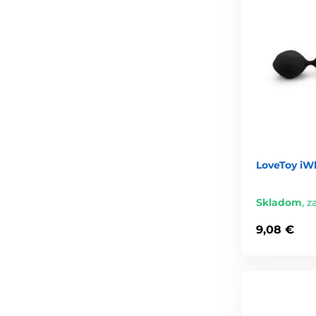
LoveToy iWh
Skladom
,
za
9,08 €