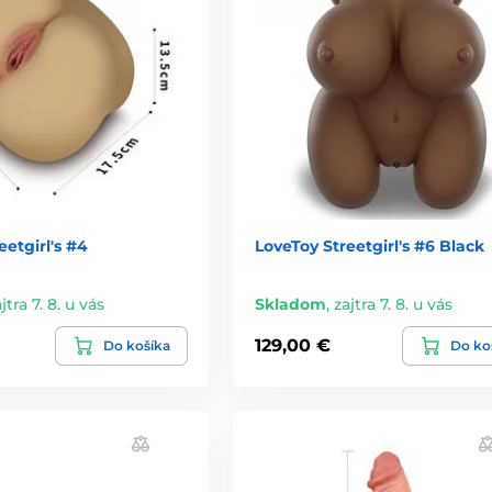
eetgirl's #4
LoveToy Streetgirl's #6 Black
jtra 7. 8. u vás
Skladom
,
zajtra 7. 8. u vás
129,00 €
Do košíka
Do ko