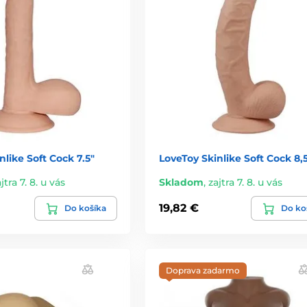
nlike Soft Cock 7.5"
LoveToy Skinlike Soft Cock 8,
jtra 7. 8. u vás
Skladom
,
zajtra 7. 8. u vás
19,82 €
Do košíka
Do ko
Doprava zadarmo