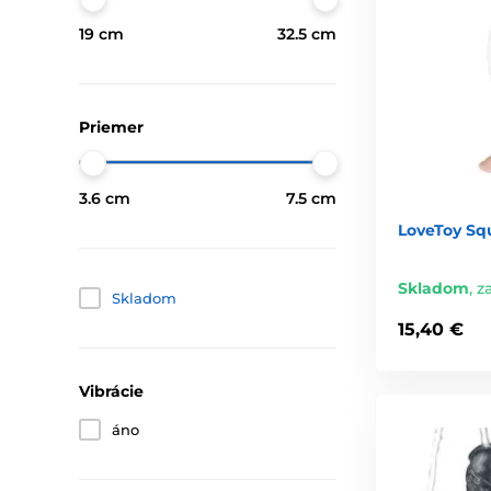
19 cm
32.5 cm
Priemer
3.6 cm
7.5 cm
LoveToy Squ
Skladom
,
za
Skladom
15,40 €
Vibrácie
áno