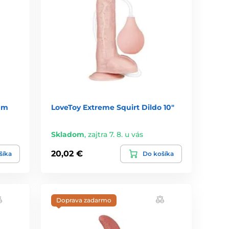
um
LoveToy Extreme Squirt Dildo 10"
Skladom
,
zajtra 7. 8. u vás
20,02 €
šíka
Do košíka
Doprava zadarmo