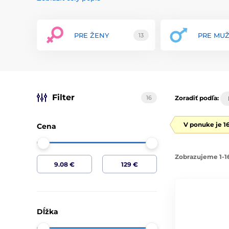
hypoalergénne, neporézne a bezpečné pre telo. Tento m
pohodlie a dlhú životnosť každého výrobku. Každý produ
splňal najvyššie štandardy a poskytoval výnimočný zážit
PRE ŽENY
PRE MU
13
Sortiment značky Lovetoy zahŕňa širokú škálu erotických
hračiek, párových pomôcok a ďalších intímnych doplnko
ergonomický tvar a maximálne uspokojenie. Lovetoy sa 
sú rôzne režimy vibrácií, nastaviteľné rýchlosti a intuit
personalizovaný zážitok.
Lovetoy kladie veľký dôraz na estetiku a diskrétnosť svo
Filter
16
Zoradiť podľa:
ohľadom na eleganciu a moderný vzhľad. Značka tiež p
údržbu každého produktu, čo zaručuje maximálnu spoko
V ponuke je 1
Cena
S Lovetoy si môžete byť istí, že získate produkty, ktoré k
jedinečné a nezabudnuteľné intímne zážitky. Objavte 
Lovetoy.
Zobrazujeme 1-16
Dĺžka