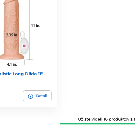
listic Long Dildo 11"
Detail
Už ste videli 16 produktov z 1