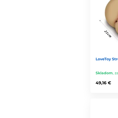
LoveToy Str
Skladom
,
za
49,16 €