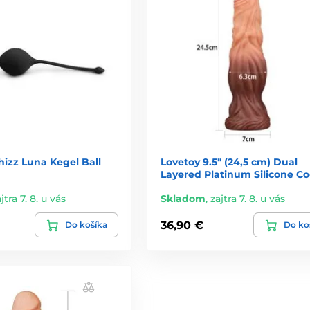
izz Luna Kegel Ball
Lovetoy 9.5″ (24,5 cm) Dual
Layered Platinum Silicone C
jtra 7. 8. u vás
Skladom
,
zajtra 7. 8. u vás
36,90 €
Do košíka
Do ko