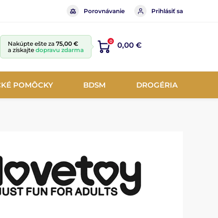
Porovnávanie
Prihlásiť sa
0
Nakúpte ešte za
75,00 €
0,00 €
a získajte
dopravu zdarma
CKÉ POMÔCKY
BDSM
DROGÉRIA