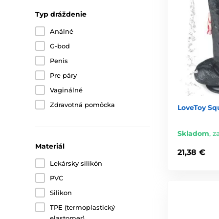
Typ dráždenie
Análné
G-bod
Penis
Pre páry
Vaginálné
Zdravotná pomôcka
LoveToy Squ
Skladom
,
za
Materiál
21,38 €
Lekársky silikón
PVC
Silikon
TPE (termoplastický
elastomer)