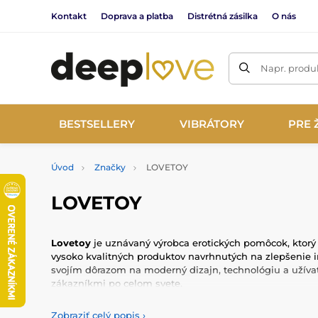
Kontakt
Doprava a platba
Distrétná zásilka
O nás
Napr. produk
BESTSELLERY
VIBRÁTORY
PRE 
Úvod
Značky
LOVETOY
LOVETOY
Lovetoy
je uznávaný výrobca erotických pomôcok, ktorý 
vysoko kvalitných produktov navrhnutých na zlepšenie 
svojím dôrazom na moderný dizajn, technológiu a užívat
zákazníkmi po celom svete.
Produkty Lovetoy sú vyrobené z prvotriednych materiálov,
Zobraziť celý popis
›