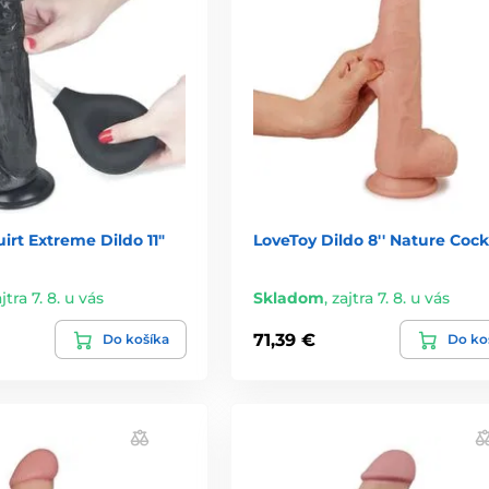
irt Extreme Dildo 11"
LoveToy Dildo 8'' Nature Cock
jtra 7. 8. u vás
Skladom
,
zajtra 7. 8. u vás
71,39 €
Do košíka
Do ko