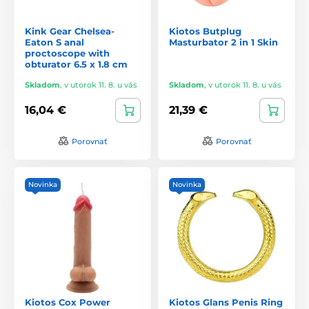
Kink Gear Chelsea-
Kiotos Butplug
Eaton S anal
Masturbator 2 in 1 Skin
proctoscope with
obturator 6.5 x 1.8 cm
Skladom
,
v utorok 11. 8. u vás
Skladom
,
v utorok 11. 8. u vás
16,04 €
21,39 €
Porovnať
Porovnať
Novinka
Novinka
Kiotos Cox Power
Kiotos Glans Penis Ring