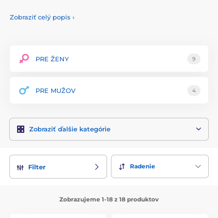
navrhnuté tak, aby uspokojili aj tých najnáročnejších
zákazníkov.
Zobraziť celý popis
›
Produkty Kiotos sú vyrábané z prvotriednych materiálov, ako
je nerezová oceľ, koža a silikón, ktoré zaručujú maximálnu
odolnosť, bezpečnosť a komfort pri používaní. Každý výrobok
prechádza prísnymi kontrolami kvality, aby splňoval
PRE ŽENY
9
najvyššie štandardy a poskytoval výnimočný zážitok.
Sortiment značky Kiotos zahŕňa rôzne BDSM pomôcky,
PRE MUŽOV
4
vrátane pút, obojkov, bičíkov, masiek, análnych kolíkov a
ďalších fetiš produktov. Všetky produkty sú navrhnuté s
ohľadom na funkčnosť a estetiku, čo zabezpečuje, že sú
nielen účinné, ale aj vizuálne príťažlivé. Dizajn výrobkov je
Zobraziť ďalšie kategórie
premyslený do najmenších detailov, čo im dodáva
profesionálny vzhľad a zaručuje pohodlné a bezpečné
používanie.
Kiotos kladie veľký dôraz na spokojnosť zákazníkov,
Radenie
Filter
poskytujúc podrobné návody na použitie a údržbu každého
produktu. Značka tiež aktívne pracuje na zlepšovaní svojich
výrobkov na základe spätnej väzby od používateľov.
Zobrazujeme 1-18 z 18 produktov
S Kiotos si môžete byť istí, že získate produkty, ktoré