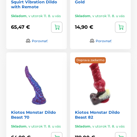
Squirt Vibration Dildo
Gold
with Remote
Skladom
,
v utorok 11. 8. u vás
Skladom
,
v utorok 11. 8. u vás
65,47 €
14,90 €
Porovnať
Porovnať
Doprava zadarmo
Kiotos Monstar Dildo
Kiotos Monstar Dildo
Beast 70
Beast 82
Skladom
,
v utorok 11. 8. u vás
Skladom
,
v utorok 11. 8. u vás