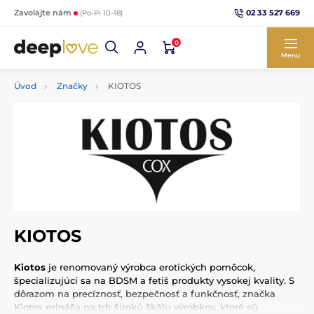
02 33 527 669
Zavolajte nám
(Po-Pi 10-18)
0
Menu
Úvod
Značky
KIOTOS
KIOTOS
Kiotos
je renomovaný výrobca erotických pomôcok,
špecializujúci sa na BDSM a fetiš produkty vysokej kvality. S
dôrazom na precíznosť, bezpečnosť a funkčnosť, značka
Kiotos prináša na trh širokú škálu výrobkov, ktoré sú