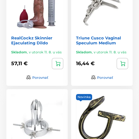
RealCockz Skinnier
Triune Cusco Vaginal
Ejaculating Dildo
Speculum Medium
Skladom
,
v utorok 11. 8. u vás
Skladom
,
v utorok 11. 8. u vás
57,11 €
16,44 €
Porovnať
Porovnať
Novinka