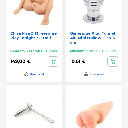
Chisa ManQ Threesome
Generique Plug Tunnel
Play Tonight 3D Doll
Alu Mini Hollow L 7 x 5
cm
Skladom
,
v utorok 11. 8. u vás
Skladom
,
v utorok 11. 8. u vás
149,00 €
19,61 €
Porovnať
Porovnať