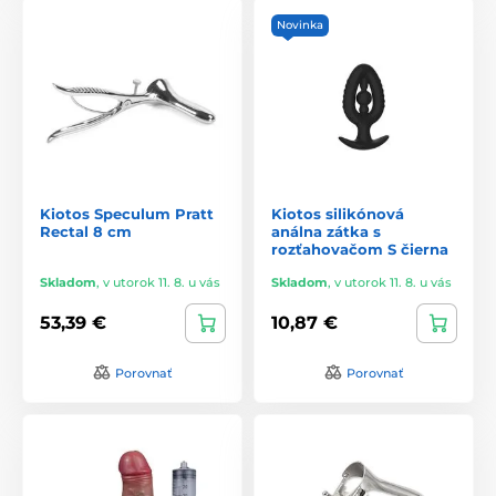
Novinka
Kiotos Speculum Pratt
Kiotos silikónová
Rectal 8 cm
análna zátka s
rozťahovačom S čierna
Skladom
,
v utorok 11. 8. u vás
Skladom
,
v utorok 11. 8. u vás
53,39 €
10,87 €
Porovnať
Porovnať