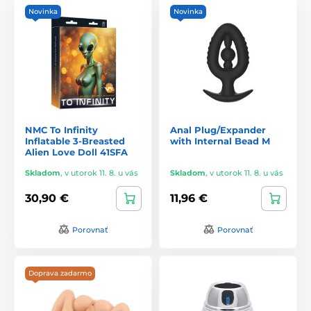
kombinujú špičkovú technológiu, vysokú kvalitu a estetiku,
Novinka
Novinka
aby poskytli jedinečné a nezabudnuteľné intímne chvíle.
Objavte nové dimenzie potešenia a kontroly s produktmi od
Kiotos.
NMC To Infinity
Anal Plug/Expander
Inflatable 3-Breasted
with Internal Bead M
Alien Love Doll 41SFA
Skladom
,
v utorok 11. 8. u vás
Skladom
,
v utorok 11. 8. u vás
30,90 €
11,96 €
Porovnať
Porovnať
Doprava zadarmo