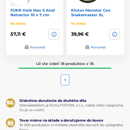
FUKR Hole Max S Anal
Kiotos Monstar Cox
Retractor 10 x 7 cm
Snakemaster XL
Na dotaz
Na dotaz
57,11 €
39,96 €
Porovnať
Porovnať
Už ste videli 18 produktov z 18.
1
Diskrétne doručenie do druhého dňa
Odosielateľom je firma FOTION, s.r.o., takže nikto nespozná,
čo je vo vnútri.
Tovar máme na sklade a doručujeme do boxov
10 000 produktov si môžete okamžite doručiť do výdajného
boxu.