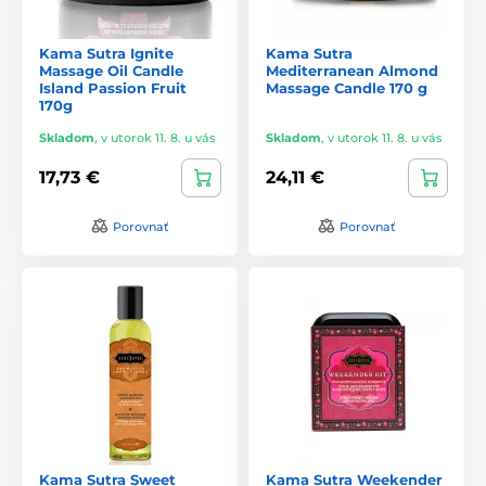
Kama Sutra Ignite
Kama Sutra
Massage Oil Candle
Mediterranean Almond
Island Passion Fruit
Massage Candle 170 g
170g
Skladom
,
v utorok 11. 8. u vás
Skladom
,
v utorok 11. 8. u vás
17,73 €
24,11 €
Porovnať
Porovnať
Kama Sutra Sweet
Kama Sutra Weekender