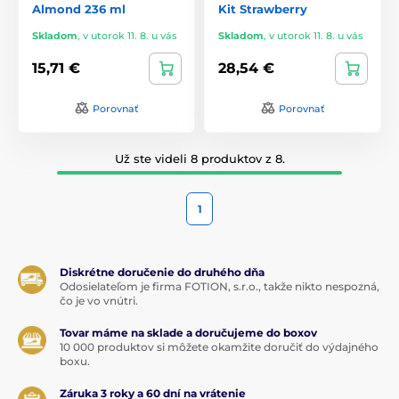
Almond 236 ml
Kit Strawberry
Skladom
,
v utorok 11. 8. u vás
Skladom
,
v utorok 11. 8. u vás
15,71 €
28,54 €
Porovnať
Porovnať
Už ste videli 8 produktov z 8.
1
Diskrétne doručenie do druhého dňa
Odosielateľom je firma FOTION, s.r.o., takže nikto nespozná,
čo je vo vnútri.
Tovar máme na sklade a doručujeme do boxov
10 000 produktov si môžete okamžite doručiť do výdajného
boxu.
Záruka 3 roky a 60 dní na vrátenie