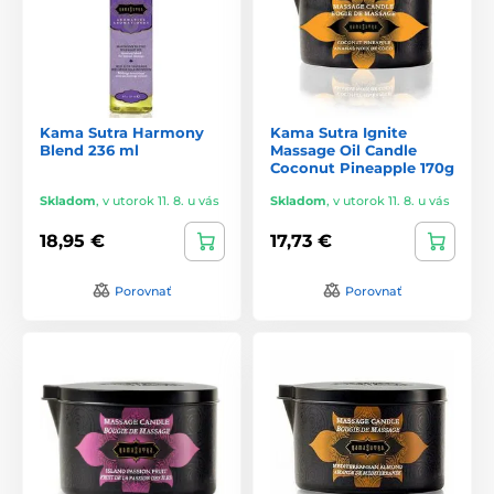
Kama Sutra Harmony
Kama Sutra Ignite
Blend 236 ml
Massage Oil Candle
Coconut Pineapple 170g
Skladom
,
v utorok 11. 8. u vás
Skladom
,
v utorok 11. 8. u vás
18,95 €
17,73 €
Porovnať
Porovnať