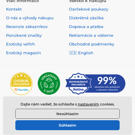
Viac informacií
Všetko k nákupu
Kontakt
Darčekové poukazy
O nás a výhody nákupu
Diskrétná zásilka
Recenzie zákazníkov
Doprava a platba
Ponúkané značky
Reklamácie a vrátenie
Erotický veľtrh
Obchodné podmienky
Erotický magazín
🇬🇧
English
Dajte nám vedieť, že súhlasíte s
nastavením
cookies.
Nesúhlasím
Súhlasím
© 2026 www.deeplove.sk ⦁ E-shop vytvorila
SIMPLIA.cz