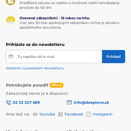
Predĺžená záruka na všetko a možnosť vrátiť nerozbalený
produkt do 60 dní.
Overené zákazníkmi - 15 rokov na trhu
Viac ako 50 tisíc spokojných zákazníkov ročne je zárukou
spoľahlivého doručenia.
Prihláste sa do newsletteru
Tu napíšte váš e-mail
Prihlásiť
Súhlasím s posielaním newsletteru
Potrebujete poradiť
offline
Zákaznický servis je k dispozícii
02 33 527 669
info@deeplove.sk
Sme tiež na:
Youtube
Facebook
Instagram