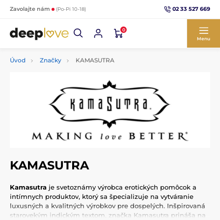
02 33 527 669
Zavolajte nám
(Po-Pi 10-18)
0
Menu
Úvod
Značky
KAMASUTRA
KAMASUTRA
Kamasutra
je svetoznámy výrobca erotických pomôcok a
intímnych produktov, ktorý sa špecializuje na vytváranie
luxusných a kvalitných výrobkov pre dospelých. Inšpirovaná
starovekým indickým textom, značka Kamasutra prináša na