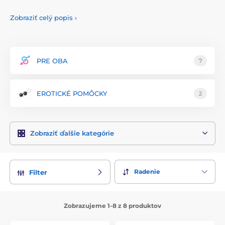
trh produkty, ktoré kombinujú tradíciu s modernou
technológiou a dizajnom, aby poskytovali maximálne
Zobraziť celý popis
›
potešenie a intímne zážitky.
Produkty Kamasutra sú vyrobené z prvotriednych materiálov,
ktoré sú hypoalergénne, neporézne a veľmi príjemné na
dotyk. Tento materiál zaručuje bezpečnosť, pohodlie a dlhú
PRE OBA
7
životnosť každého výrobku. Každý produkt prechádza
prísnymi kontrolami kvality, aby spĺňal najvyššie štandardy a
poskytoval výnimočné potešenie.
EROTICKÉ POMÔCKY
2
Sortiment značky Kamasutra zahŕňa širokú škálu produktov
vrátane masážnych olejov, lubrikantov, afrodiziak, intímnych
gélov a ďalších erotických pomôcok. Všetky produkty sú
Zobraziť ďalšie kategórie
navrhnuté s ohľadom na moderné trendy a ergonomický
tvar, čo zabezpečuje skvelý vzhľad a výborný výkon.
Kamasutra kladie veľký dôraz na detaily, ktoré prispievajú k
maximálnemu komfortu a funkčnosti.
Radenie
Filter
Značka Kamasutra tiež ponúka exkluzívne kolekcie
darčekových súprav, ktoré sú ideálne na obohatenie vašich
intímnych chvíľ alebo ako darček pre milovanú osobu. Každý
Zobrazujeme 1-8 z 8 produktov
produkt je navrhnutý tak, aby poskytoval jedinečný a
nezabudnuteľný zážitok.