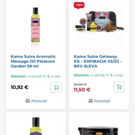
-79%
S Kamasutra si môžete byť istí, že získate produkty, ktoré
kombinujú inováciu, kvalitu a estetiku, aby poskytli
jedinečné a nezabudnuteľné intímne zážitky.
Kama Sutra Aromatic
Kama Sutra Getaway
Massage Oil Pleasure
Kit - EXPIRACIA 03/25 -
Garden 59 ml
80% SLEVA
Skladom
,
v utorok 11. 8. u vás
Skladom
,
v utorok 11. 8. u vás
54,00 €
10,92 €
11,50 €
Porovnať
Porovnať