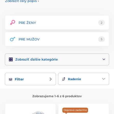
Zobraziť celý popis
›
Produkty Hot Octopuss sú vyrobené z prémiových
materiálov, ako je lekársky silikón, ktorý je hypoalergénny,
neporézny a veľmi príjemný na dotyk. Tento materiál
zaručuje bezpečnosť a pohodlie počas používania. Každý
PRE ŽENY
2
výrobok je navrhnutý s dôrazom na ergonómiu a efektivitu,
aby poskytoval maximálne uspokojenie a komfort.
PRE MUŽOV
5
Sortiment Hot Octopuss zahŕňa širokú škálu produktov,
vrátane vibrátorov, masturbátorov a párových pomôcok, ktoré
sú vybavené pokročilými funkciami, ako sú rôzne režimy
vibrácií a nastaviteľné rýchlosti. Značka sa pýši svojimi
Zobraziť ďalšie kategórie
revolučnými technológiami, ako je PulsePlate Technology™,
ktorá prináša nové a vzrušujúce zážitky.
Hot Octopuss sa tiež zameriava na estetiku svojich výrobkov,
pričom každý kus je navrhnutý s ohľadom na moderný a
Radenie
Filter
elegantný vzhľad. Značka kladie veľký dôraz na spokojnosť
zákazníkov a poskytuje podrobné návody na použitie a
údržbu každého produktu.
Zobrazujeme 1-6 z 6 produktov
S Hot Octopuss môžete očakávať, že získate produkty, ktoré
kombinujú inováciu, kvalitu a štýl, aby priniesli jedinečné a
Doprava zadarmo
nezabudnuteľné intímne zážitky.