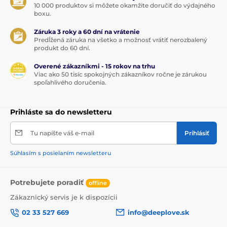
10 000 produktov si môžete okamžite doručiť do výdajného
boxu.
Záruka 3 roky a 60 dní na vrátenie
Predĺžená záruka na všetko a možnosť vrátiť nerozbalený
produkt do 60 dní.
Overené zákazníkmi - 15 rokov na trhu
Viac ako 50 tisíc spokojných zákazníkov ročne je zárukou
spoľahlivého doručenia.
Prihláste sa do newsletteru
Tu napíšte váš e-mail
Prihlásiť
Súhlasím s posielaním newsletteru
Potrebujete poradiť
offline
Zákaznický servis je k dispozícii
02 33 527 669
info@deeplove.sk