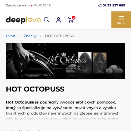
02 33 527 669
Zavolajte nám
(Po-Pi 10-18)
0
Menu
Úvod
Značky
HOT OCTOPUSS
HOT OCTOPUSS
Hot Octopuss
je popredný výrobca erotických pomôcok,
ktorý sa špecializuje na vytváranie inovatívnych a vysoko
kvalitných produktov navrhnutých na zlepšenie intímnych
zážitkov. Značka je známa svojím pokrokovým prístupom k
dizajnu a technológii, čo jej umožňuje prinášať na trh
jedinečné a účinné pomôcky.