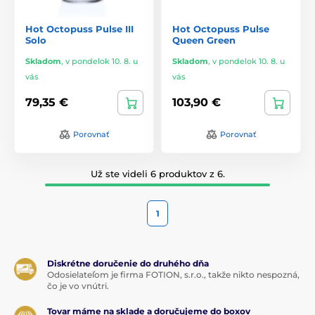
Hot Octopuss Pulse III
Hot Octopuss Pulse
Solo
Queen Green
Skladom
,
v pondelok 10. 8. u
Skladom
,
v pondelok 10. 8. u
vás
vás
79,35 €
103,90 €
Porovnať
Porovnať
Už ste videli 6 produktov z 6.
1
Diskrétne doručenie do druhého dňa
Odosielateľom je firma FOTION, s.r.o., takže nikto nespozná,
čo je vo vnútri.
Tovar máme na sklade a doručujeme do boxov