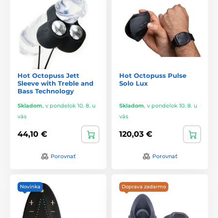
Hot Octopuss Jett
Hot Octopuss Pulse
Sleeve with Treble and
Solo Lux
Bass Technology
Skladom
,
v pondelok 10. 8. u
Skladom
,
v pondelok 10. 8. u
vás
vás
44,10 €
120,03 €
Porovnať
Porovnať
Novinka
Doprava zadarmo