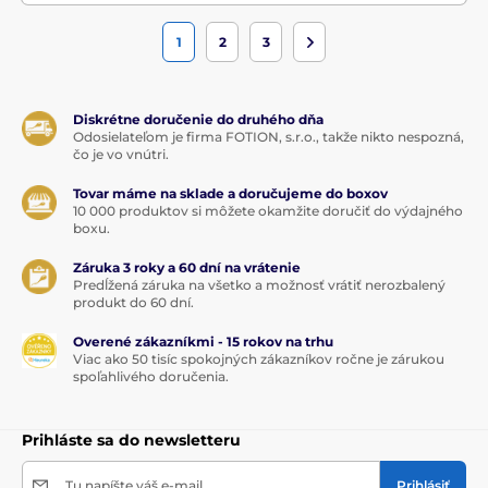
1
2
3
Diskrétne doručenie do druhého dňa
Odosielateľom je firma FOTION, s.r.o., takže nikto nespozná,
čo je vo vnútri.
Tovar máme na sklade a doručujeme do boxov
10 000 produktov si môžete okamžite doručiť do výdajného
boxu.
Záruka 3 roky a 60 dní na vrátenie
Predĺžená záruka na všetko a možnosť vrátiť nerozbalený
produkt do 60 dní.
Overené zákazníkmi - 15 rokov na trhu
Viac ako 50 tisíc spokojných zákazníkov ročne je zárukou
spoľahlivého doručenia.
Prihláste sa do newsletteru
Tu napíšte váš e-mail
Prihlásiť