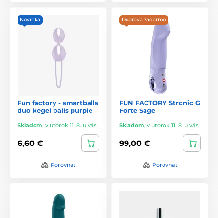
Novinka
Doprava zadarmo
Fun factory - smartballs
FUN FACTORY Stronic G
duo kegel balls purple
Forte Sage
Skladom
,
v utorok 11. 8. u vás
Skladom
,
v utorok 11. 8. u vás
6,60 €
99,00 €
Porovnať
Porovnať