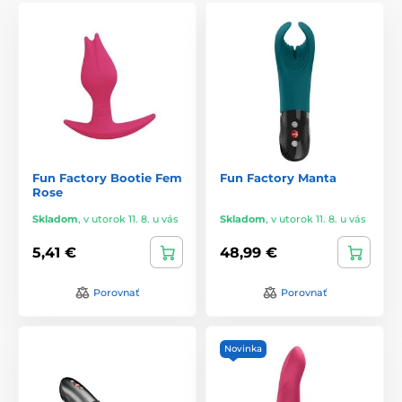
spokojnosťou.
Fun Factory Bootie Fem
Fun Factory Manta
Rose
Skladom
,
v utorok 11. 8. u vás
Skladom
,
v utorok 11. 8. u vás
5,41 €
48,99 €
Porovnať
Porovnať
Novinka