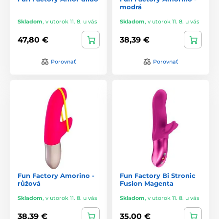
modrá
Skladom
,
v utorok 11. 8. u vás
Skladom
,
v utorok 11. 8. u vás
47,80 €
38,39 €
Porovnať
Porovnať
Fun Factory Amorino -
Fun Factory Bi Stronic
růžová
Fusion Magenta
Skladom
,
v utorok 11. 8. u vás
Skladom
,
v utorok 11. 8. u vás
38,39 €
35,00 €