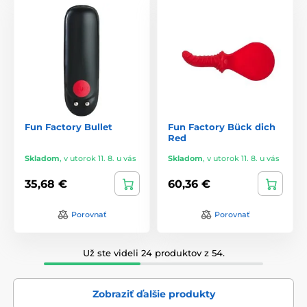
Fun Factory Bullet
Fun Factory Bück dich
Red
Skladom
,
v utorok 11. 8. u vás
Skladom
,
v utorok 11. 8. u vás
35,68 €
60,36 €
Porovnať
Porovnať
Už ste videli 24 produktov z 54.
Zobraziť ďalšie produkty