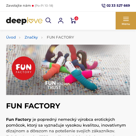
02 33 527 669
Zavolajte nám
(Po-Pi 10-18)
0
Menu
Úvod
Značky
FUN FACTORY
FUN FACTORY
Fun Factory
je popredný nemecký výrobca erotických
pomôcok, ktorý sa vyznačuje vysokou kvalitou, inovatívnym
dizajnom a dôrazom na potešenie svojich zákazníkov.