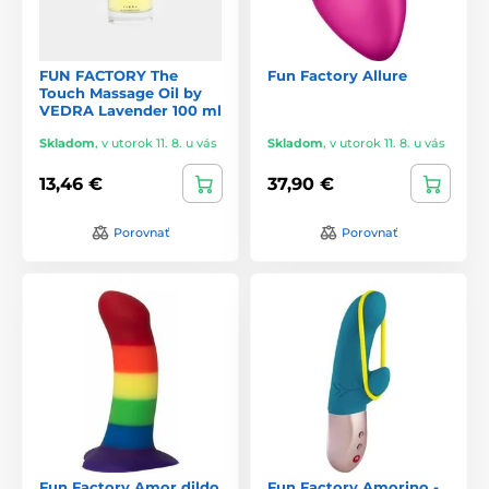
FUN FACTORY The
Fun Factory Allure
Touch Massage Oil by
VEDRA Lavender 100 ml
Skladom
,
v utorok 11. 8. u vás
Skladom
,
v utorok 11. 8. u vás
13,46 €
37,90 €
Porovnať
Porovnať
Fun Factory Amor dildo
Fun Factory Amorino -