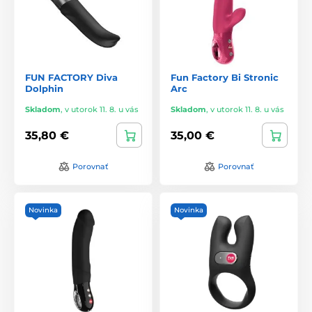
FUN FACTORY Diva
Fun Factory Bi Stronic
Dolphin
Arc
Skladom
,
v utorok 11. 8. u vás
Skladom
,
v utorok 11. 8. u vás
35,80 €
35,00 €
Porovnať
Porovnať
Novinka
Novinka