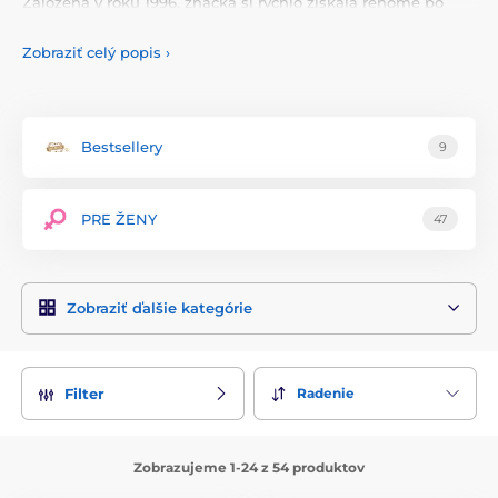
Založená v roku 1996, značka si rýchlo získala renomé po
celom svete vďaka svojim kreatívnym a bezpečným
produktom, ktoré prinášajú nový rozmer intimity.
Zobraziť celý popis
›
Produkty
Fun Factory sú vyrábané z lekárskeho silikónu,
ktorý je hypoalergénny, neporézny a ľahko sa čistí. Tento
materiál zaručuje bezpečnosť a dlhú životnosť každého
výrobku. Fun Factory sa tiež pýši ekologickou
Bestsellery
9
zodpovednosťou, pričom používa šetrné výrobné postupy a
materiály, ktoré minimalizujú vplyv na životné prostredie.
PRE ŽENY
47
Sortiment značky zahŕňa širokú škálu erotických pomôcok,
vrátane vibrátorov, dild, análnych hračiek a párových
pomôcok. Každý produkt je starostlivo navrhnutý s ohľadom
na anatómiu a pohodlie, čo zabezpečuje maximálne
Zobraziť ďalšie kategórie
uspokojenie. Fun Factory kombinuje funkčnosť a estetiku,
pričom každý výrobok má moderný a hravý dizajn, ktorý je
ľahko rozpoznateľný.
Fun Factory je synonymom pre inováciu a kvalitu v oblasti
Radenie
Filter
erotických pomôcok. Ich produkty sú navrhnuté tak, aby
prinášali radosť a potešenie, pričom dbajú na bezpečnosť a
komfort používateľov. S Fun Factory môžete objaviť nové
Zobrazujeme 1-24 z 54 produktov
úrovne vzrušenia a užívať si intímne chvíle s dôverou a