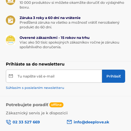
10 000 produktov si môžete okamžite doručiť do výdajného
boxu.
Záruka 3 roky a 60 dní na vrátenie
Predĺžená záruka na všetko a možnosť vrátiť nerozbalený
produkt do 60 dní.
Overené zákazníkmi - 15 rokov na trhu
Viac ako 50 tisíc spokojných zákazníkov ročne je zárukou
spoľahlivého doručenia.
Prihláste sa do newsletteru
Tu napíšte váš e-mail
Prihlásiť
Súhlasím s posielaním newsletteru
Potrebujete poradiť
offline
Zákaznický servis je k dispozícii
02 33 527 669
info@deeplove.sk