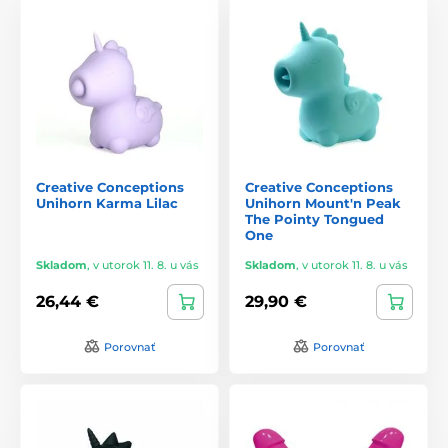
Creative Conceptions
Creative Conceptions
Unihorn Karma Lilac
Unihorn Mount'n Peak
The Pointy Tongued
One
Skladom
,
v utorok 11. 8. u vás
Skladom
,
v utorok 11. 8. u vás
26,44 €
29,90 €
Porovnať
Porovnať