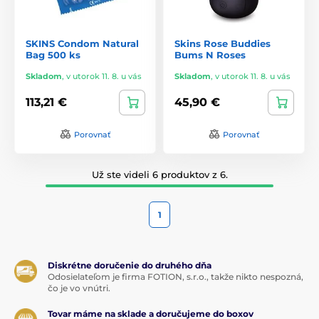
SKINS Condom Natural
Skins Rose Buddies
Bag 500 ks
Bums N Roses
Skladom
,
v utorok 11. 8. u vás
Skladom
,
v utorok 11. 8. u vás
113,21 €
45,90 €
Porovnať
Porovnať
Už ste videli 6 produktov z 6.
1
Diskrétne doručenie do druhého dňa
Odosielateľom je firma FOTION, s.r.o., takže nikto nespozná,
čo je vo vnútri.
Tovar máme na sklade a doručujeme do boxov