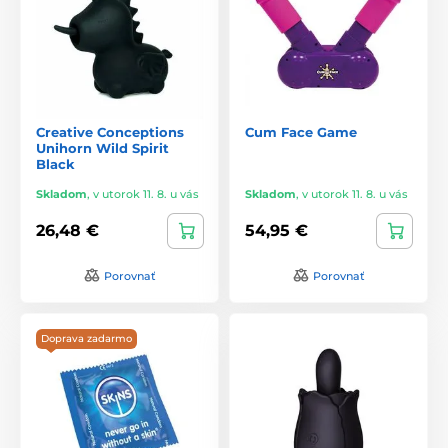
Creative Conceptions
Cum Face Game
Unihorn Wild Spirit
Black
Skladom
,
v utorok 11. 8. u vás
Skladom
,
v utorok 11. 8. u vás
26,48 €
54,95 €
Porovnať
Porovnať
Doprava zadarmo