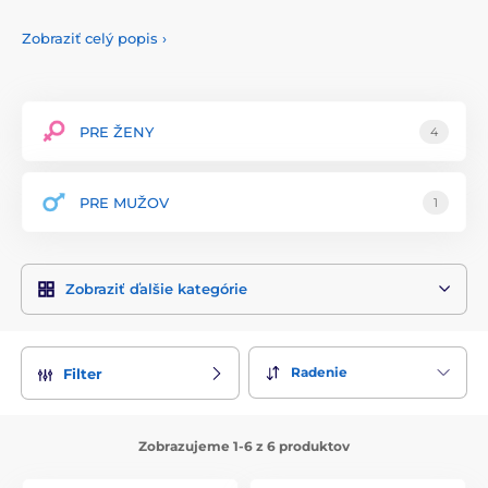
bezpečnosť a estetiku, čo zaručuje maximálnu spokojnosť
zákazníkov po celom svete.
Zobraziť celý popis
›
Sortiment Creative Conceptions zahŕňa širokú škálu
produktov vrátane luxusných vibrátorov, stimulátorov,
erotických hier, masážnych olejov a lubrikantov. Každý
výrobok je starostlivo navrhnutý a vyrobený z vysoko
PRE ŽENY
4
kvalitných materiálov, ako je lekársky silikón a
hypoalergénne plasty, ktoré sú bezpečné pre telo a príjemné
na dotyk. Produkty sú ergonomicky tvarované a esteticky
PRE MUŽOV
1
príťažlivé, čo zabezpečuje pohodlné a vzrušujúce používanie.
Creative Conceptions kladie veľký dôraz na bezpečnosť a
pohodlie. Ich produkty sú ľahko použiteľné a poskytujú
Zobraziť ďalšie kategórie
podrobné návody na správne používanie a údržbu. Značka
sa tiež zameriava na inklúziu a diverzitu, ponúkajúc
produkty pre všetky orientácie a preferencie.
Pre tých, ktorí hľadajú kvalitné a inovatívne erotické
Radenie
Filter
pomôcky, je Creative Conceptions ideálnou voľbou. Objavte
nové úrovne potešenia a intimity s produktmi Creative
Conceptions a zlepšite svoj intímny život s kreativitou a
Zobrazujeme 1-6 z 6 produktov
radosťou.