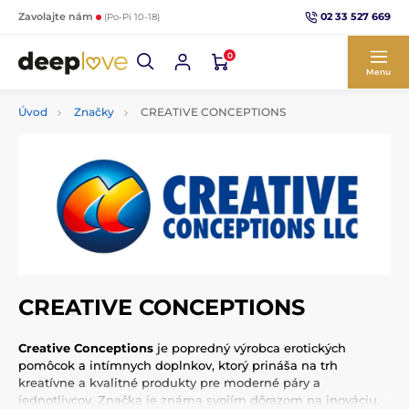
02 33 527 669
Zavolajte nám
(Po-Pi 10-18)
0
Menu
Úvod
Značky
CREATIVE CONCEPTIONS
CREATIVE CONCEPTIONS
Creative Conceptions
je popredný výrobca erotických
pomôcok a intímnych doplnkov, ktorý prináša na trh
kreatívne a kvalitné produkty pre moderné páry a
jednotlivcov. Značka je známa svojím dôrazom na inováciu,