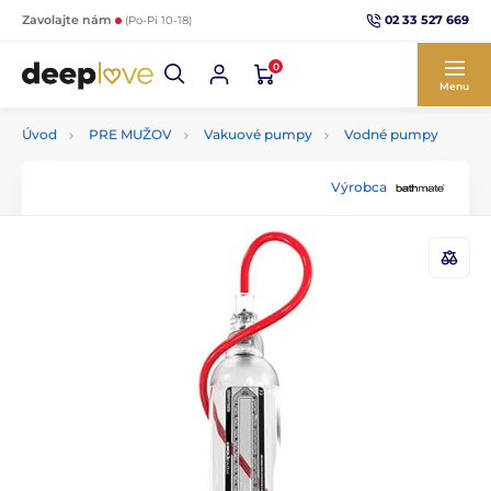
02 33 527 669
Zavolajte nám
(Po-Pi 10-18)
0
Menu
Úvod
PRE MUŽOV
Vakuové pumpy
Vodné pumpy
Výrobca