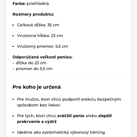
Farba:
priehľadná
Rozmery produktu:
Celková dĺžka: 35 cm
Vnútorná hĺbka: 23 cm
Vnútorný priemer: 5,5 cm
Odporúčaná veľkosť penisu:
– dĺžka do 23 cm
– priemer do 5,5 cm
Pre koho je určená
Pre mužov, ktorí chcú podporiť erekciu bezpečným
spôsobom bez liekov
Pre tých, ktorí chcú
zväčšiť penis
alebo
zlepšiť
prekrvenie a výdrž
Ideálne ako systematický výkonový tréning