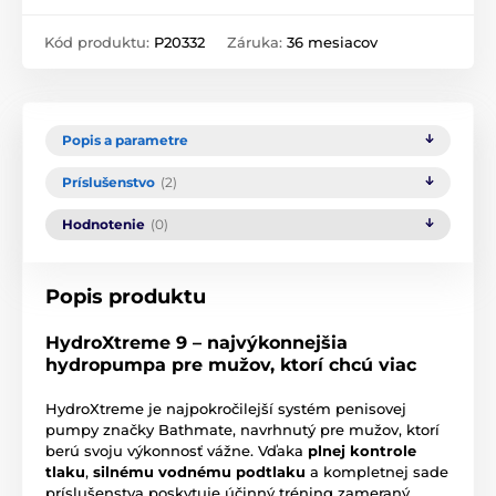
Kód produktu:
P20332
Záruka:
36 mesiacov
Popis a parametre
Príslušenstvo
(2)
Hodnotenie
(0)
Popis produktu
HydroXtreme 9 – najvýkonnejšia
hydropumpa pre mužov, ktorí chcú viac
HydroXtreme je najpokročilejší systém penisovej
pumpy značky Bathmate, navrhnutý pre mužov, ktorí
berú svoju výkonnosť vážne. Vďaka
plnej kontrole
tlaku
,
silnému vodnému podtlaku
a kompletnej sade
príslušenstva poskytuje účinný tréning zameraný