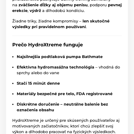
na
zväčšenie dĺžky aj objemu penisu
, podporu
pevnej
erekcie
,
výdrž
a dlhodobú kondíciu.
Žiadne triky, žiadne kompromisy –
len skutočné
výsledky pri pravidelnom používaní
.
Prečo HydroXtreme funguje
Najsilnejšia podtlaková pumpa Bathmate
Efektívna hydromasážna technológia
– vhodná do
sprchy alebo do vane
Stačí 15 minút denne
Materiály bezpečné pre telo, FDA registrované
Diskrétne doručenie – neutrálne balenie bez
označenia obsahu
HydroXtreme je určený pre skúsených používateľov aj
motivovaných začiatočníkov, ktorí chcú zlepšiť svoj
výkon a dlhodobo pracovať na fyzických výsledkoch.