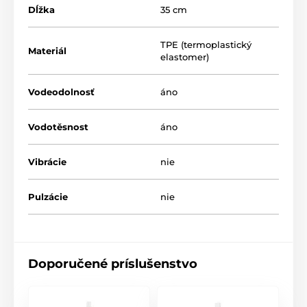
Dĺžka
35 cm
TPE (termoplastický
Materiál
elastomer)
Vodeodolnosť
áno
Vodotěsnost
áno
Vibrácie
nie
Pulzácie
nie
Doporučené príslušenstvo