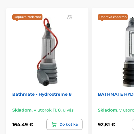
Doprava zadarmo
Doprava zadarmo
Bathmate - Hydroxtreme 8
BATHMATE HY
Skladom
,
v utorok 11. 8. u vás
Skladom
,
v utoro
164,49 €
92,81 €
Do košíka