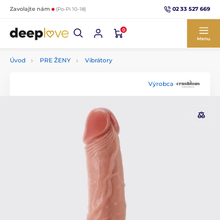
02 33 527 669
Zavolajte nám
(Po-Pi 10-18)
0
Menu
Úvod
PRE ŽENY
Vibrátory
Výrobca