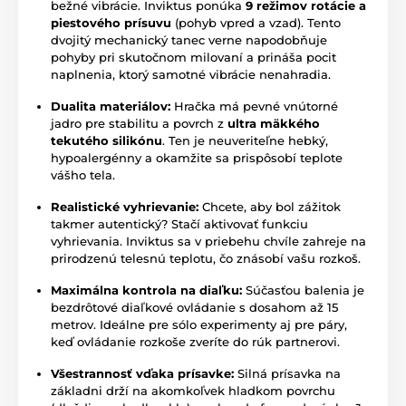
bežné vibrácie. Inviktus ponúka
9 režimov rotácie a
piestového prísuvu
(pohyb vpred a vzad). Tento
dvojitý mechanický tanec verne napodobňuje
pohyby pri skutočnom milovaní a prináša pocit
naplnenia, ktorý samotné vibrácie nenahradia.
Dualita materiálov:
Hračka má pevné vnútorné
jadro pre stabilitu a povrch z
ultra mäkkého
tekutého silikónu
. Ten je neuveriteľne hebký,
hypoalergénny a okamžite sa prispôsobí teplote
vášho tela.
Realistické vyhrievanie:
Chcete, aby bol zážitok
takmer autentický? Stačí aktivovať funkciu
vyhrievania. Inviktus sa v priebehu chvíle zahreje na
prirodzenú telesnú teplotu, čo znásobí vašu rozkoš.
Maximálna kontrola na diaľku:
Súčasťou balenia je
bezdrôtové diaľkové ovládanie s dosahom až 15
metrov. Ideálne pre sólo experimenty aj pre páry,
keď ovládanie rozkoše zveríte do rúk partnerovi.
Všestrannosť vďaka prísavke:
Silná prísavka na
základni drží na akomkoľvek hladkom povrchu