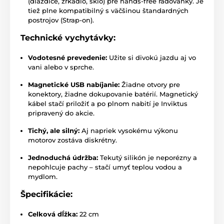
(dlaždice, zrkadlo, sklo) pre hands-free radovánky. Je
tiež plne kompatibilný s väčšinou štandardných
postrojov (Strap-on).
Technické vychytávky:
Vodotesné prevedenie:
Užite si divokú jazdu aj vo
vani alebo v sprche.
Magnetické USB nabíjanie:
Žiadne otvory pre
konektory, žiadne dokupovanie batérií. Magnetický
kábel stačí priložiť a po plnom nabití je Inviktus
pripravený do akcie.
Tichý, ale silný:
Aj napriek vysokému výkonu
motorov zostáva diskrétny.
Jednoduchá údržba:
Tekutý silikón je neporézny a
nepohlcuje pachy – stačí umyť teplou vodou a
mydlom.
Špecifikácie:
Celková dĺžka:
22 cm