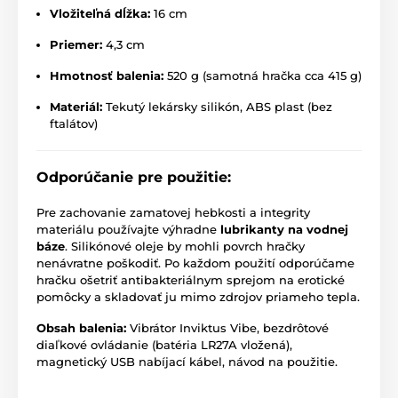
Vložiteľná dĺžka:
16 cm
Priemer:
4,3 cm
Hmotnosť balenia:
520 g (samotná hračka cca 415 g)
Materiál:
Tekutý lekársky silikón, ABS plast (bez
ftalátov)
Odporúčanie pre použitie:
Pre zachovanie zamatovej hebkosti a integrity
materiálu používajte výhradne
lubrikanty na vodnej
báze
. Silikónové oleje by mohli povrch hračky
nenávratne poškodiť. Po každom použití odporúčame
hračku ošetriť antibakteriálnym sprejom na erotické
pomôcky a skladovať ju mimo zdrojov priameho tepla.
Obsah balenia:
Vibrátor Inviktus Vibe, bezdrôtové
diaľkové ovládanie (batéria LR27A vložená),
magnetický USB nabíjací kábel, návod na použitie.