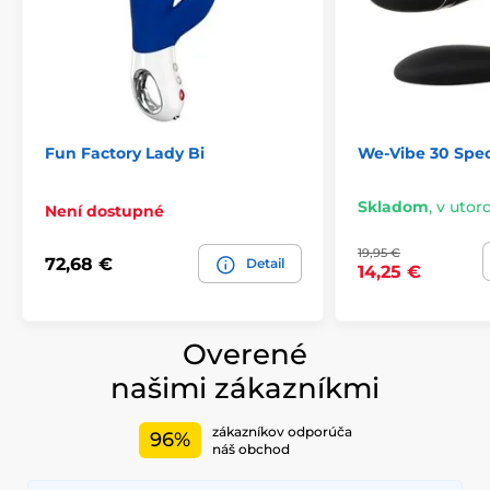
Fun Factory Lady Bi
We-Vibe 30 Spec
Skladom
,
v utoro
Není dostupné
19,95 €
72,68 €
Detail
14,25 €
Overené
našimi zákazníkmi
zákazníkov odporúča
96%
náš obchod