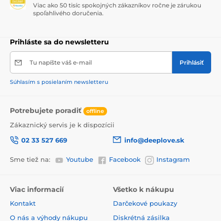
Viac ako 50 tisíc spokojných zákazníkov ročne je zárukou
spoľahlivého doručenia.
Prihláste sa do newsletteru
Tu napíšte váš e-mail
Prihlásiť
Súhlasím s posielaním newsletteru
Potrebujete poradiť
offline
Zákaznický servis je k dispozícii
02 33 527 669
info@deeplove.sk
Sme tiež na:
Youtube
Facebook
Instagram
Viac informacií
Všetko k nákupu
Kontakt
Darčekové poukazy
O nás a výhody nákupu
Diskrétná zásilka