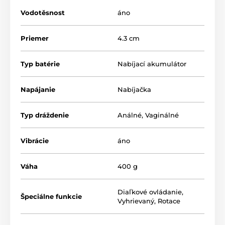
Vodotěsnost
áno
Priemer
4.3 cm
Typ batérie
Nabíjací akumulátor
Napájanie
Nabíjačka
Typ dráždenie
Análné
,
Vaginálné
Vibrácie
áno
Váha
400 g
Diaľkové ovládanie
,
Špeciálne funkcie
Vyhrievaný
,
Rotace