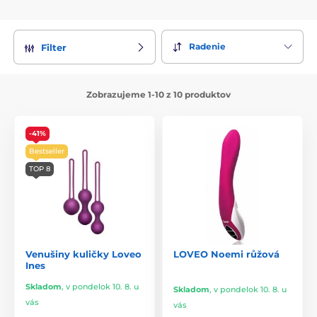
Radenie
Filter
Zobrazujeme 1-10 z 10 produktov
-41%
Bestseller
TOP 8
Venušiny kuličky Loveo
LOVEO Noemi růžová
Ines
Skladom
,
v pondelok 10. 8. u
Skladom
,
v pondelok 10. 8. u
vás
vás