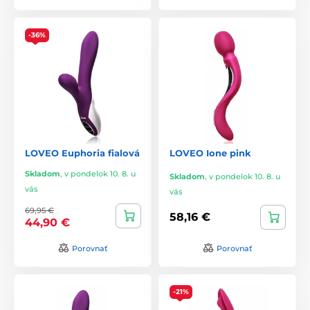
-36%
LOVEO Euphoria fialová
LOVEO Ione pink
Skladom
,
v pondelok 10. 8. u
Skladom
,
v pondelok 10. 8. u
vás
vás
69,95 €
58,16 €
44,90 €
Porovnať
Porovnať
-21%