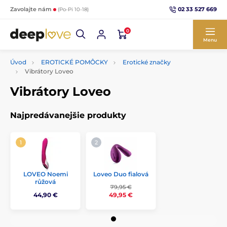
02 33 527 669
Zavolajte nám
(Po-Pi 10-18)
0
Menu
Úvod
EROTICKÉ POMÔCKY
Erotické značky
Vibrátory Loveo
Vibrátory Loveo
Najpredávanejšie produkty
Loveo Duo fialová
LOVEO Noemi
růžová
79,95 €
44,90 €
49,95 €