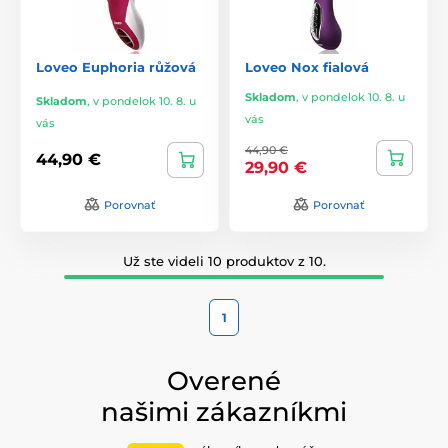
Loveo Euphoria růžová
Loveo Nox fialová
Skladom
,
v pondelok 10. 8. u
Skladom
,
v pondelok 10. 8. u
vás
vás
44,90 €
44,90 €
29,90 €
Porovnať
Porovnať
Už ste videli 10 produktov z 10.
1
Overené
našimi zákazníkmi