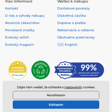
Viac informacií
Všetko k nákupu
Kontakt
Darčekové poukazy
O nás a výhody nákupu
Diskrétná zásilka
Recenzie zákazníkov
Doprava a platba
Ponúkané značky
Reklamácie a vrátenie
Erotický veľtrh
Obchodné podmienky
Erotický magazín
🇬🇧
English
Dajte nám vedieť, že súhlasíte s
nastavením
cookies.
Nesúhlasím
Súhlasím
© 2026 www.deeplove.sk ⦁ E-shop vytvorila
SIMPLIA.cz