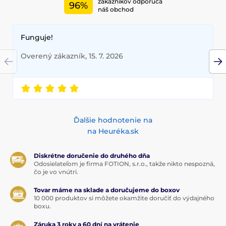
zákazníkov odporúča
96%
náš obchod
Funguje!
Overený zákazník, 15. 7. 2026
Ďalšie hodnotenie na
na Heuréka.sk
Diskrétne doručenie do druhého dňa
Odosielateľom je firma FOTION, s.r.o., takže nikto nespozná,
čo je vo vnútri.
Tovar máme na sklade a doručujeme do boxov
10 000 produktov si môžete okamžite doručiť do výdajného
boxu.
Záruka 3 roky a 60 dní na vrátenie