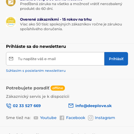
Predĺžená záruka na všetko a možnosť vrátiť nerozbalený
produkt do 60 dní.
Overené zákazníkmi - 15 rokov na trhu
Viac ako 50 tisíc spokojných zákazníkov ročne je zárukou
spoľahlivého doručenia.
Prihláste sa do newsletteru
Tu napíšte váš e-mail
Prihlásiť
Súhlasím s posielaním newsletteru
Potrebujete poradiť
offline
Zákaznický servis je k dispozícii
02 33 527 669
info@deeplove.sk
Sme tiež na:
Youtube
Facebook
Instagram