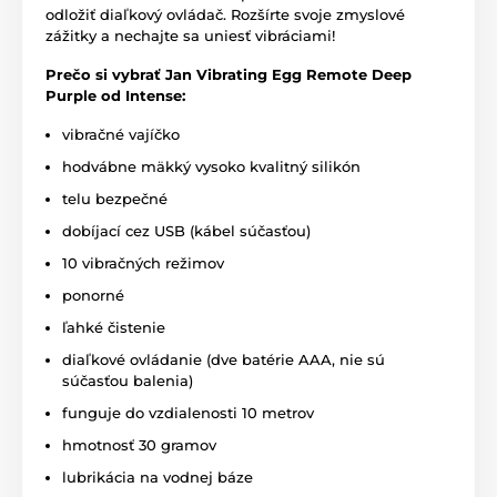
odložiť diaľkový ovládač. Rozšírte svoje zmyslové
zážitky a nechajte sa uniesť vibráciami!
Prečo si vybrať Jan Vibrating Egg Remote Deep
Purple od Intense:
vibračné vajíčko
hodvábne mäkký vysoko kvalitný silikón
telu bezpečné
dobíjací cez USB (kábel súčasťou)
10 vibračných režimov
ponorné
ľahké čistenie
diaľkové ovládanie (dve batérie AAA, nie sú
súčasťou balenia)
funguje do vzdialenosti 10 metrov
hmotnosť 30 gramov
lubrikácia na vodnej báze