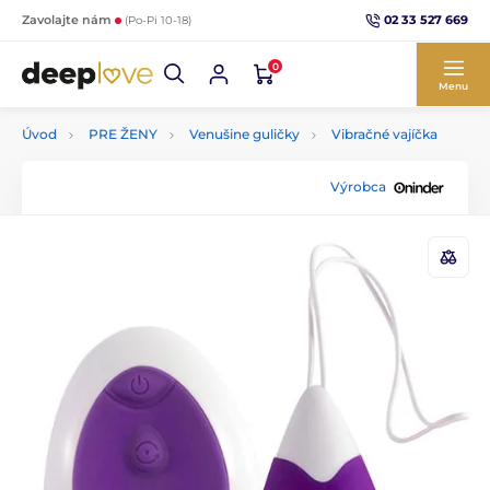
02 33 527 669
Zavolajte nám
(Po-Pi 10-18)
0
Menu
Úvod
PRE ŽENY
Venušine guličky
Vibračné vajíčka
Výrobca