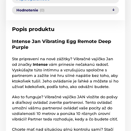
Hodnotenie
(0)
Popis produktu
Intense Jan Vibrating Egg Remote Deep
Purple
Ste pripravení na nové zážitky? Vibračné vajíčko Jan
od značky
Intense
vám prinesie nečakanú radosť.
Vyskúšajte túto intímnu a vzrušujúcu spoločne s
partnerom a zažite iné hru silné napätie bez toho, aby
ktokoľvek tušil. Jeho ovládanie je ľahké a môžete si ho
užívať kdekoľvek, podľa toho, ako odvážni budete.
Ako to funguje? Vibračné vajíčko JAN vložíte do pošvy
a diaľkový ovládač zveríte partnerovi. Tento ovládač
umožní vášmu partnerovi ovládať vaše pocity až do
vzdialenosti 10 metrov a ponúka 10 rôznych úrovní
vibrácií! Partner teda rozhoduje, kedy a čo budete cítiť.
Chcete mať nad situáciou plnú kontrolu sami? Stačí