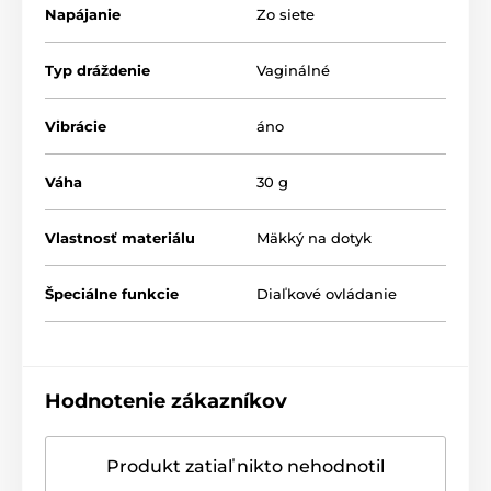
Napájanie
Zo siete
Typ dráždenie
Vaginálné
Vibrácie
áno
Váha
30 g
Vlastnosť materiálu
Mäkký na dotyk
Špeciálne funkcie
Diaľkové ovládanie
Hodnotenie zákazníkov
Produkt zatiaľ nikto nehodnotil