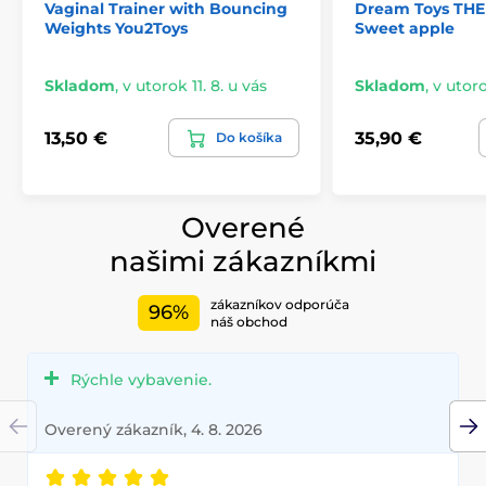
Vaginal Trainer with Bouncing
Dream Toys TH
Weights You2Toys
Sweet apple
Skladom
,
v utorok 11. 8. u vás
Skladom
,
v utoro
13,50 €
35,90 €
Do košíka
Overené
našimi zákazníkmi
zákazníkov odporúča
96%
náš obchod
Rýchle vybavenie.
Overený zákazník, 4. 8. 2026