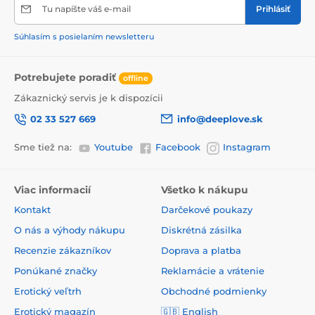
Tu napíšte váš e-mail
Prihlásiť
Súhlasím s posielaním newsletteru
Potrebujete poradiť
offline
Zákaznický servis je k dispozícii
02 33 527 669
info@deeplove.sk
Sme tiež na:
Youtube
Facebook
Instagram
Viac informacií
Všetko k nákupu
Kontakt
Darčekové poukazy
O nás a výhody nákupu
Diskrétná zásilka
Recenzie zákazníkov
Doprava a platba
Ponúkané značky
Reklamácie a vrátenie
Erotický veľtrh
Obchodné podmienky
Erotický magazín
🇬🇧
English