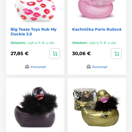
Big Teaze Toys Rub My
Kachnička Paris Ružová
Duckie 2.0
Skladom
,
zajtra 11. 8. u vás
Skladom
,
zajtra 11. 8. u vás
27,85 €
30,06 €
Porovnať
Porovnať