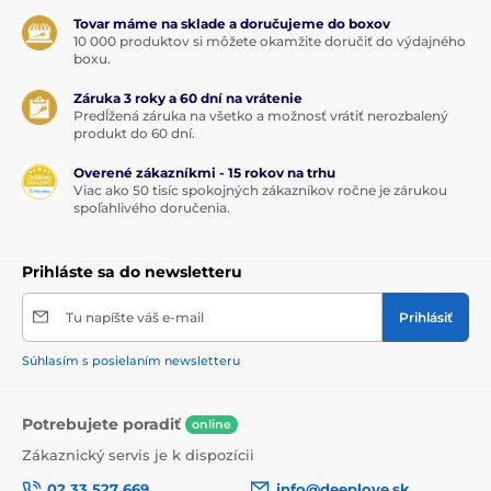
Tovar máme na sklade a doručujeme do boxov
10 000 produktov si môžete okamžite doručiť do výdajného
boxu.
Záruka 3 roky a 60 dní na vrátenie
Predĺžená záruka na všetko a možnosť vrátiť nerozbalený
produkt do 60 dní.
Overené zákazníkmi - 15 rokov na trhu
Viac ako 50 tisíc spokojných zákazníkov ročne je zárukou
spoľahlivého doručenia.
Prihláste sa do newsletteru
Tu napíšte váš e-mail
Prihlásiť
Súhlasím s posielaním newsletteru
Potrebujete poradiť
online
Zákaznický servis je k dispozícii
02 33 527 669
info@deeplove.sk