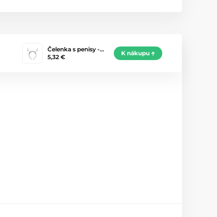
Čelenka s penisy -…
K nákupu
5,32 €