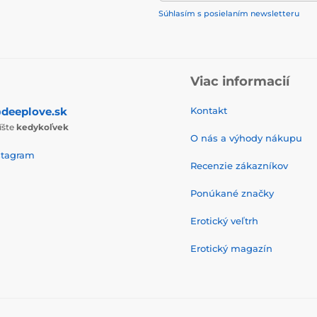
Súhlasím s posielaním newsletteru
Viac informacií
deeplove.sk
Kontakt
íšte
kedykoľvek
O nás a výhody nákupu
stagram
Recenzie zákazníkov
Ponúkané značky
Erotický veľtrh
Erotický magazín