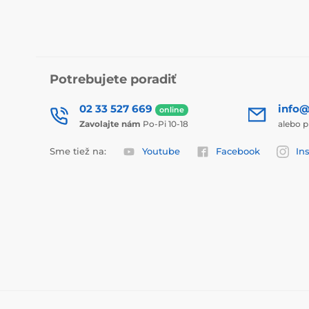
Potrebujete poradiť
02 33 527 669
info@
online
Zavolajte nám
Po-Pi 10-18
alebo p
Sme tiež na:
Youtube
Facebook
In