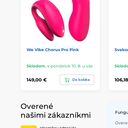
We Vibe Chorus Pro Pink
Svako
Skladom
,
v pondelok 10. 8. u vás
Sklad
149,00 €
106,1
Do košíka
Overené
Fungu
našimi zákazníkmi
Overen
zákazníkov odporúča