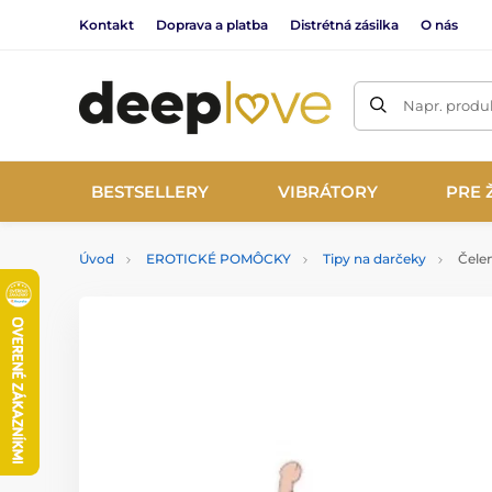
Kontakt
Doprava a platba
Distrétná zásilka
O nás
Napr. produk
BESTSELLERY
VIBRÁTORY
PRE 
Úvod
EROTICKÉ POMÔCKY
Tipy na darčeky
Čelen