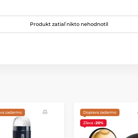
Produkt zatiaľ nikto nehodnotil
va zadarmo
Doprava zadarmo
Zľava
-20%