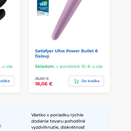
Satisfyer Ultra Power Bullet 8
Su
fialový
. u vás
Skladom
,
v pondelok 10. 8. u vás
Sk
25,50 €
ošíka
Do košíka
39
18,06 €
Všetko v poriadku rýchle
dodanie tovaru pohodlné
6
vyzdvihnutie, diskrétnosť