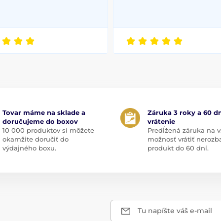
Tovar máme na sklade a
Záruka 3 roky a 60 dn
doručujeme do boxov
vrátenie
10 000 produktov si môžete
Predĺžená záruka na v
okamžite doručiť do
možnosť vrátiť nerozb
výdajného boxu.
produkt do 60 dní.
Tu napíšte váš e-mail