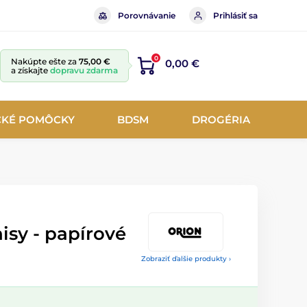
Porovnávanie
Prihlásiť sa
0
Nakúpte ešte za
75,00 €
0,00 €
a získajte
dopravu zdarma
CKÉ POMÔCKY
BDSM
DROGÉRIA
isy - papírové
Zobraziť ďalšie produkty ›