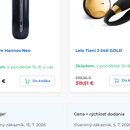
m Hannes Neo
Lelo Tiani 3 24K GOLD
Skladom
,
v pondelok 10. 8
om
,
v pondelok 10. 8. u vás
399,95 €
Do k
8 €
Do košíka
319,51 €
je!
Cena + rýchlosť dodania
ý zákazník, 15. 7. 2026
Overený zákazník, 5. 7. 202