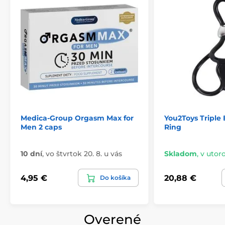
Medica-Group Orgasm Max for
You2Toys Triple 
Men 2 caps
Ring
10 dní
,
vo štvrtok 20. 8. u vás
Skladom
,
v utoro
4,95 €
20,88 €
Do košíka
Overené