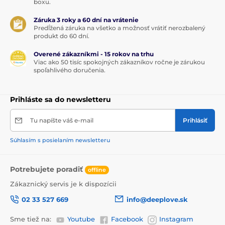
boxu.
Záruka 3 roky a 60 dní na vrátenie
Predĺžená záruka na všetko a možnosť vrátiť nerozbalený
produkt do 60 dní.
Overené zákazníkmi - 15 rokov na trhu
Viac ako 50 tisíc spokojných zákazníkov ročne je zárukou
spoľahlivého doručenia.
Prihláste sa do newsletteru
Tu napíšte váš e-mail
Prihlásiť
Súhlasím s posielaním newsletteru
Potrebujete poradiť
offline
Zákaznický servis je k dispozícii
02 33 527 669
info@deeplove.sk
Sme tiež na:
Youtube
Facebook
Instagram