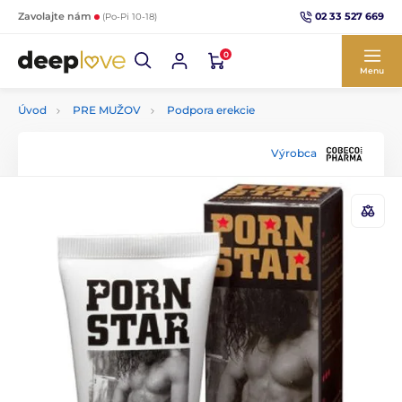
02 33 527 669
Zavolajte nám
(Po-Pi 10-18)
0
Menu
Úvod
PRE MUŽOV
Podpora erekcie
Výrobca