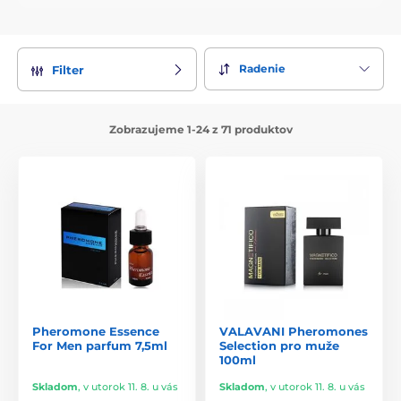
Radenie
Filter
Zobrazujeme 1-24 z 71 produktov
Pheromone Essence
VALAVANI Pheromones
For Men parfum 7,5ml
Selection pro muže
100ml
Skladom
,
v utorok 11. 8. u vás
Skladom
,
v utorok 11. 8. u vás