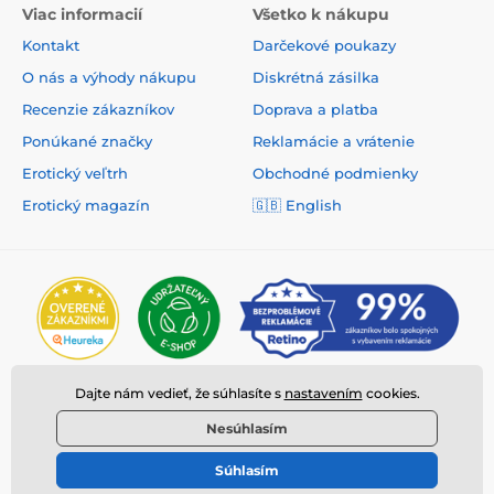
Viac informacií
Všetko k nákupu
Kontakt
Darčekové poukazy
O nás a výhody nákupu
Diskrétná zásilka
Recenzie zákazníkov
Doprava a platba
Ponúkané značky
Reklamácie a vrátenie
Erotický veľtrh
Obchodné podmienky
Erotický magazín
🇬🇧
English
Dajte nám vedieť, že súhlasíte s
nastavením
cookies.
Nesúhlasím
Súhlasím
© 2026 www.deeplove.sk ⦁ E-shop vytvorila
SIMPLIA.cz