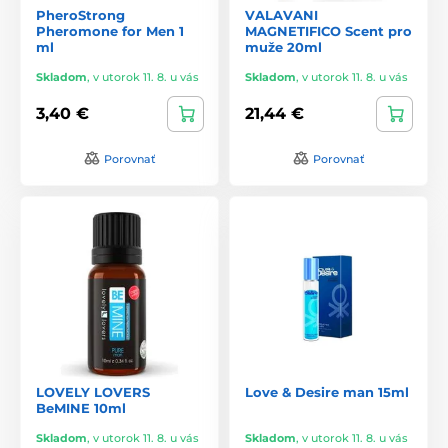
PheroStrong
VALAVANI
Pheromone for Men 1
MAGNETIFICO Scent pro
ml
muže 20ml
Skladom
,
v utorok 11. 8. u vás
Skladom
,
v utorok 11. 8. u vás
3,40 €
21,44 €
Porovnať
Porovnať
LOVELY LOVERS
Love & Desire man 15ml
BeMINE 10ml
Skladom
,
v utorok 11. 8. u vás
Skladom
,
v utorok 11. 8. u vás