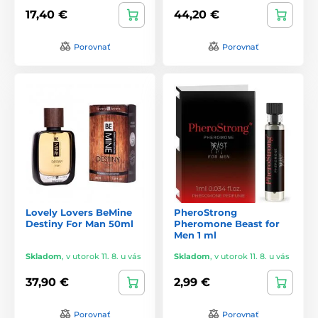
17,40 €
44,20 €
Porovnať
Porovnať
Lovely Lovers BeMine
PheroStrong
Destiny For Man 50ml
Pheromone Beast for
Men 1 ml
Skladom
,
v utorok 11. 8. u vás
Skladom
,
v utorok 11. 8. u vás
37,90 €
2,99 €
Porovnať
Porovnať