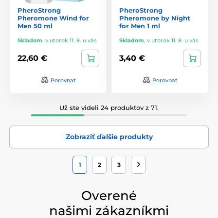
PheroStrong
PheroStrong
Pheromone Wind for
Pheromone by Night
Men 50 ml
for Men 1 ml
Skladom
,
v utorok 11. 8. u vás
Skladom
,
v utorok 11. 8. u vás
22,60 €
3,40 €
Porovnať
Porovnať
Už ste videli 24 produktov z 71.
Zobraziť ďalšie produkty
1
2
3
Overené
našimi zákazníkmi