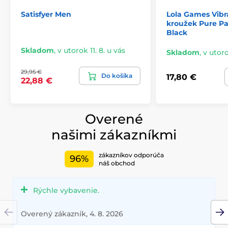
Satisfyer Men
Lola Games Vibr
kroužek Pure Pa
Black
Skladom
,
v utorok 11. 8. u vás
Skladom
,
v utoro
29,95 €
Do košíka
17,80 €
22,88 €
Overené
našimi zákazníkmi
zákazníkov odporúča
96%
náš obchod
Rýchle vybavenie.
Overený zákazník, 4. 8. 2026