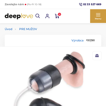
02 33 527 669
Zavolajte nám
(Po-Pi 10-18)
0
Menu
Úvod
PRE MUŽOV
Výrobca