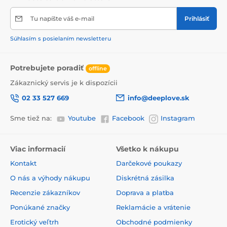
Tu napíšte váš e-mail
Prihlásiť
Súhlasím s posielaním newsletteru
Potrebujete poradiť
offline
Zákaznický servis je k dispozícii
02 33 527 669
info@deeplove.sk
Sme tiež na:
Youtube
Facebook
Instagram
Viac informacií
Všetko k nákupu
Kontakt
Darčekové poukazy
O nás a výhody nákupu
Diskrétná zásilka
Recenzie zákazníkov
Doprava a platba
Ponúkané značky
Reklamácie a vrátenie
Erotický veľtrh
Obchodné podmienky