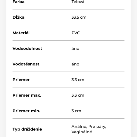
Farba
Telová
Dĺžka
33.5 cm
Materiál
PVC
Vodeodolnosť
áno
Vodotěsnost
áno
Priemer
3.3 cm
Priemer max.
3.3 cm
Priemer min.
3 cm
Análné
,
Pre páry
,
Typ dráždenie
Vaginálné