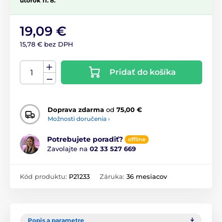
utorok 11. 8.
19,09 €
15,78 € bez DPH
Pridať do košíka
Doprava zdarma
od
75,00 €
Možnosti doručenia ›
Potrebujete poradiť?
offline
Zavolajte na
02 33 527 669
Kód produktu:
P21233
Záruka:
36 mesiacov
Popis a parametre