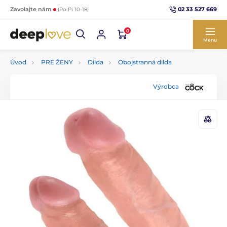
02 33 527 669
Zavolajte nám
(Po-Pi 10-18)
0
Menu
Úvod
PRE ŽENY
Dilda
Obojstranná dilda
Výrobca