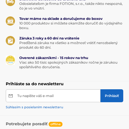
Odosielateľom je firma FOTION, s.r.o., takže nikto nespozná,
čo je vo vnútri.
Tovar máme na sklade a doručujeme do boxov
10 000 produktov si môžete okamžite doručiť do výdajného
boxu.
Záruka 3 roky a 60 dní na vrátenie
Predĺžená záruka na všetko a možnosť vrátiť nerozbalený
produkt do 60 dní.
Overené zákazníkmi - 15 rokov na trhu
Viac ako 50 tisíc spokojných zákazníkov ročne je zárukou
spoľahlivého doručenia.
Prihláste sa do newsletteru
Tu napíšte váš e-mail
Prihlásiť
Súhlasím s posielaním newsletteru
Potrebujete poradiť
offline