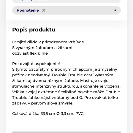
Hodnotenie
(0)
Popis produktu
Dvojité dildo v prirodzenom vzhľade
S výrazným žaluďom a žilkami
obzvlášť flexibilné
Pre dvojité uspokojenie!
S týmto bacuľatým prírodným chlapcom je zmyselný
pôžitok neodvratný. Double Trouble očarí výraznými
žilkami aj dvoma rôznymi žalude. Masíruje svoju
stimulačne intenzívny štruktúrou, akonáhle je vložená.
Vďaka svojej extrémne flexibilné povahe môže Double
Trouble ľahko nájsť vnútorný bod G. Pre dvakrát toľko
zábavy, v pravom slova zmysle.
Celková dĺžka 33,5 cm Ø 3,3 cm. PVC.