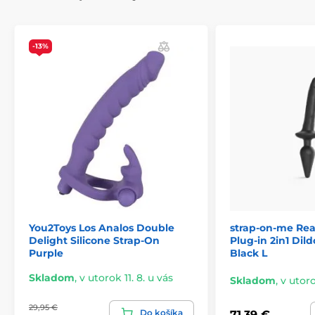
-13%
You2Toys Los Analos Double
strap-on-me Real
Delight Silicone Strap-On
Plug-in 2in1 Dil
Purple
Black L
Skladom
,
v utorok 11. 8. u vás
Skladom
,
v utoro
29,95 €
Do košíka
71,39 €