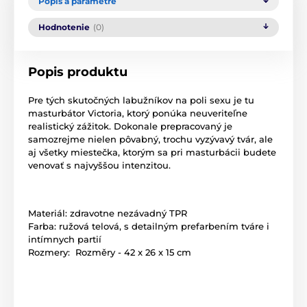
Popis a parametre
Hodnotenie
(0)
Popis produktu
Pre tých skutočných labužníkov na poli sexu je tu
masturbátor Victoria, ktorý ponúka neuveriteľne
realistický zážitok. Dokonale prepracovaný je
samozrejme nielen pôvabný, trochu vyzývavý tvár, ale
aj všetky miestečka, ktorým sa pri masturbácii budete
venovať s najvyššou intenzitou.
Materiál: zdravotne nezávadný TPR
Farba: ružová telová, s detailným prefarbením tváre i
intímnych partií
Rozmery: Rozměry - 42 x 26 x 15 cm