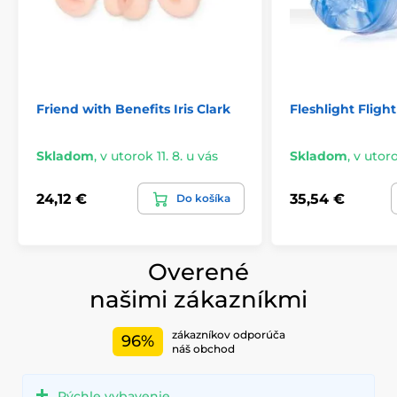
Friend with Benefits Iris Clark
Fleshlight Flig
Skladom
,
v utorok 11. 8. u vás
Skladom
,
v utoro
24,12 €
35,54 €
Do košíka
Overené
našimi zákazníkmi
zákazníkov odporúča
96%
náš obchod
Rýchle vybavenie.