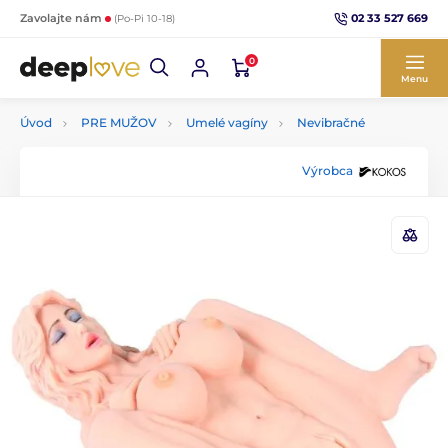
02 33 527 669
Zavolajte nám
(Po-Pi 10-18)
0
Menu
Úvod
PRE MUŽOV
Umelé vagíny
Nevibračné
Výrobca