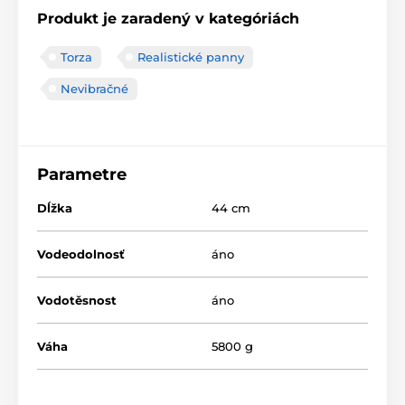
Produkt je zaradený v kategóriách
Torza
Realistické panny
Nevibračné
Parametre
Dĺžka
44 cm
Vodeodolnosť
áno
Vodotěsnost
áno
Váha
5800 g