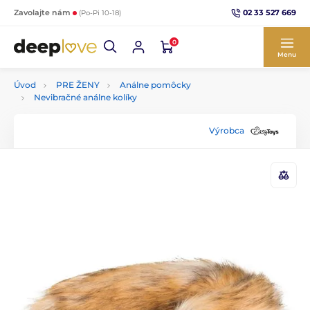
02 33 527 669
Zavolajte nám
(Po-Pi 10-18)
0
Menu
Úvod
PRE ŽENY
Análne pomôcky
Nevibračné análne kolíky
Výrobca