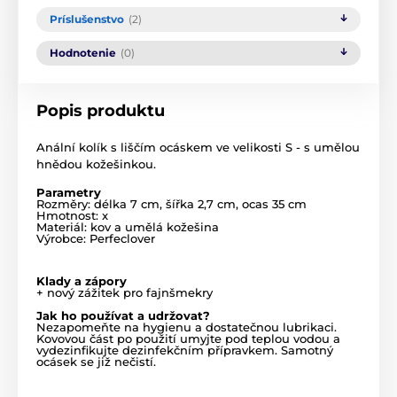
Príslušenstvo
(2)
Hodnotenie
(0)
Popis produktu
Anální kolík s liščím ocáskem ve velikosti S - s umělou
hnědou kožešinkou.
Parametry
Rozměry: délka 7 cm, šířka 2,7 cm, ocas 35 cm
Hmotnost: x
Materiál: kov a umělá kožešina
Výrobce: Perfeclover
Klady a zápory
+ nový zážitek pro fajnšmekry
Jak ho používat a udržovat?
Nezapomeňte na hygienu a dostatečnou lubrikaci.
Kovovou část po použití umyjte pod teplou vodou a
vydezinfikujte dezinfekčním přípravkem. Samotný
ocásek se již nečistí.