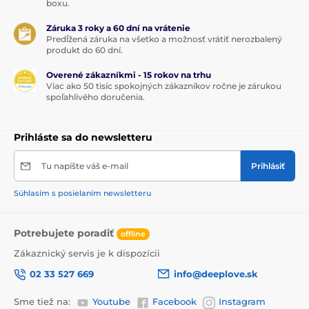
boxu.
Záruka 3 roky a 60 dní na vrátenie
Predĺžená záruka na všetko a možnosť vrátiť nerozbalený
produkt do 60 dní.
Overené zákazníkmi - 15 rokov na trhu
Viac ako 50 tisíc spokojných zákazníkov ročne je zárukou
spoľahlivého doručenia.
Prihláste sa do newsletteru
Tu napíšte váš e-mail
Prihlásiť
Súhlasím s posielaním newsletteru
Potrebujete poradiť
offline
Zákaznický servis je k dispozícii
02 33 527 669
info@deeplove.sk
Sme tiež na:
Youtube
Facebook
Instagram