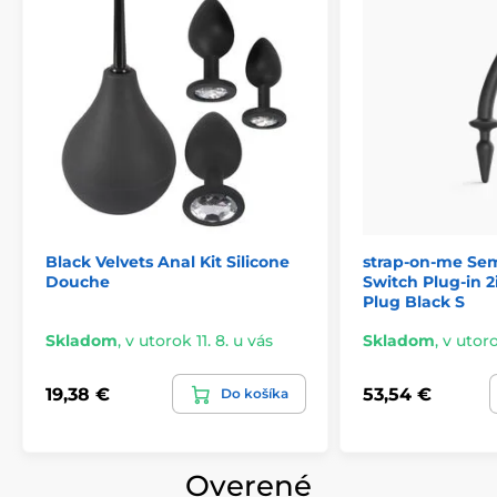
Black Velvets Anal Kit Silicone
strap-on-me Sem
Douche
Switch Plug-in 2
Plug Black S
Skladom
,
v utorok 11. 8. u vás
Skladom
,
v utoro
19,38 €
53,54 €
Do košíka
Overené