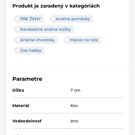
Produkt je zaradený v kategóriách
PRE ŽENY
Análne pomôcky
Nevibračné análne kolíky
Análne chvostíky
Hranie na role
Zoo hrátky
Parametre
Dĺžka
7 cm
Materiál
Kov
Vodeodolnosť
áno