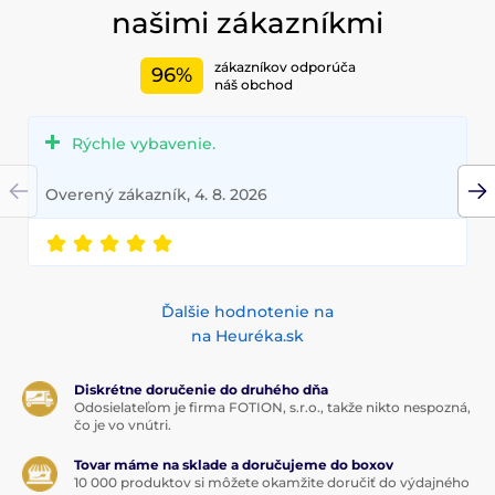
našimi zákazníkmi
zákazníkov odporúča
96%
náš obchod
Rýchle vybavenie.
Overený zákazník, 4. 8. 2026
Ďalšie hodnotenie na
na Heuréka.sk
Diskrétne doručenie do druhého dňa
Odosielateľom je firma FOTION, s.r.o., takže nikto nespozná,
čo je vo vnútri.
Tovar máme na sklade a doručujeme do boxov
10 000 produktov si môžete okamžite doručiť do výdajného