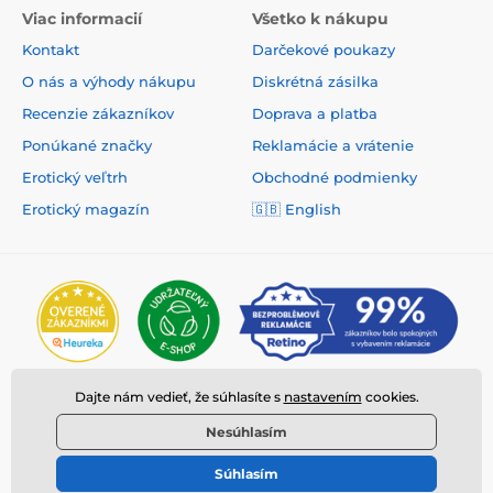
Viac informacií
Všetko k nákupu
Kontakt
Darčekové poukazy
O nás a výhody nákupu
Diskrétná zásilka
Recenzie zákazníkov
Doprava a platba
Ponúkané značky
Reklamácie a vrátenie
Erotický veľtrh
Obchodné podmienky
Erotický magazín
🇬🇧
English
Dajte nám vedieť, že súhlasíte s
nastavením
cookies.
Nesúhlasím
Súhlasím
© 2026 www.deeplove.sk ⦁ E-shop vytvorila
SIMPLIA.cz