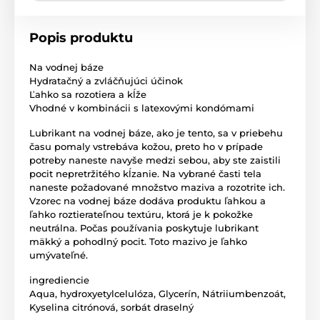
Popis produktu
Na vodnej báze
Hydratačný a zvláčňujúci účinok
Ľahko sa rozotiera a kĺže
Vhodné v kombinácii s latexovými kondómami
Lubrikant na vodnej báze, ako je tento, sa v priebehu
času pomaly vstrebáva kožou, preto ho v prípade
potreby naneste navyše medzi sebou, aby ste zaistili
pocit nepretržitého kĺzanie. Na vybrané časti tela
naneste požadované množstvo maziva a rozotrite ich.
Vzorec na vodnej báze dodáva produktu ľahkou a
ľahko roztierateľnou textúru, ktorá je k pokožke
neutrálna. Počas používania poskytuje lubrikant
mäkký a pohodlný pocit. Toto mazivo je ľahko
umývateľné.
ingrediencie
Aqua, hydroxyetylcelulóza, Glycerín, Nátriiumbenzoát,
Kyselina citrónová, sorbát draselný