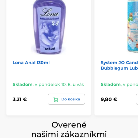
Lona Anal 130ml
System JO Cand
Bubblegum Lubr
Skladom
,
v pondelok 10. 8. u vás
Skladom
,
v ponde
3,21 €
9,80 €
Do košíka
Overené
našimi zákazníkmi