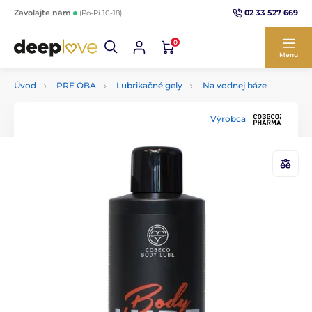
02 33 527 669
Zavolajte nám
(Po-Pi 10-18)
0
Menu
Úvod
PRE OBA
Lubrikačné gely
Na vodnej báze
Výrobca