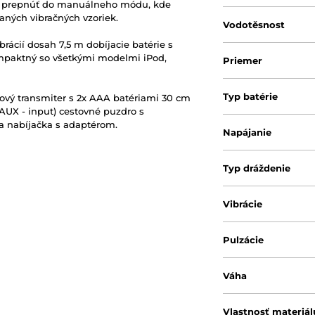
en prepnúť do manuálneho módu, kde
ných vibračných vzoriek.
Vodotěsnost
brácií dosah 7,5 m dobíjacie batérie s
Kompaktný so všetkými modelmi iPod,
Priemer
Typ batérie
tový transmiter s 2x AAA batériami 30 cm
UX - input) cestovné puzdro s
a nabíjačka s adaptérom.
Napájanie
Typ dráždenie
Vibrácie
Pulzácie
Váha
Vlastnosť materiál