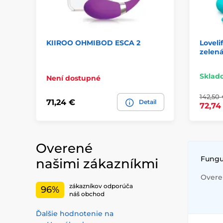
KIIROO OHMIBOD ESCA 2
Lovel
zelen
Sklad
Není dostupné
142,50 
71,24 €
Detail
72,74
Overené
Fungu
našimi zákazníkmi
Overen
zákazníkov odporúča
96%
náš obchod
Ďalšie hodnotenie na