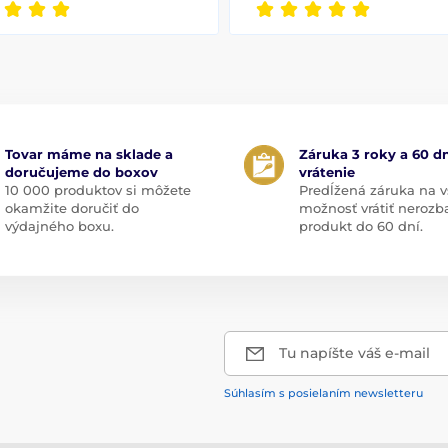
Tovar máme na sklade a
Záruka 3 roky a 60 dn
doručujeme do boxov
vrátenie
10 000 produktov si môžete
Predĺžená záruka na v
okamžite doručiť do
možnosť vrátiť nerozb
výdajného boxu.
produkt do 60 dní.
Tu napíšte váš e-mail
Súhlasím s posielaním newsletteru