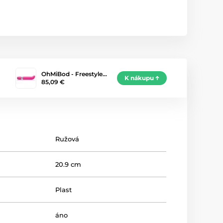
OhMiBod - Freestyle…
K nákupu
85,09 €
Ružová
20.9 cm
Plast
áno