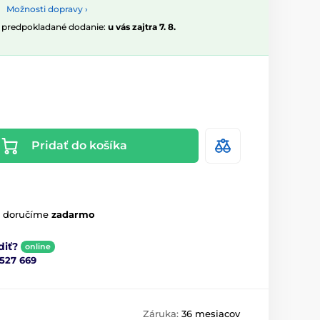
Možnosti dopravy ›
, predpokladané dodanie:
u vás zajtra 7. 8.
Pridať do košíka
m doručíme
zadarmo
diť?
online
 527 669
Záruka:
36 mesiacov