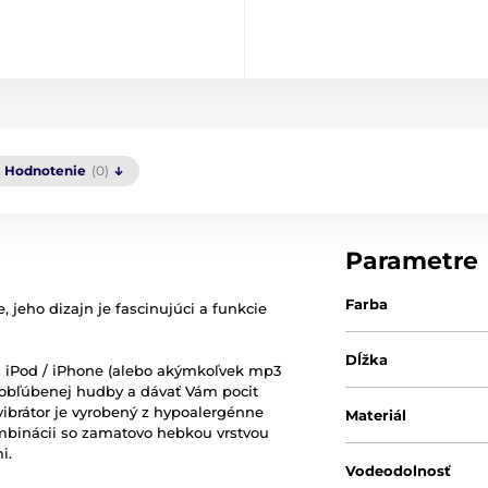
Hodnotenie
(0)
Parametre
Farba
 jeho dizajn je fascinujúci a funkcie
Dĺžka
s iPod / iPhone (alebo akýmkoľvek mp3
 obľúbenej hudby a dávať Vám pocit
vibrátor je vyrobený z hypoalergénne
Materiál
mbinácii so zamatovo hebkou vrstvou
i.
Vodeodolnosť