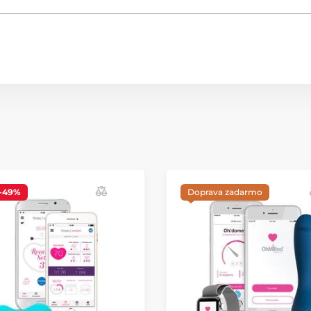
-49%
Doprava zadarmo