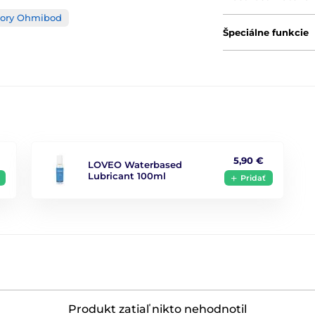
tory Ohmibod
Špeciálne funkcie
5,90 €
LOVEO Waterbased
Lubricant 100ml
Pridať
Produkt zatiaľ nikto nehodnotil