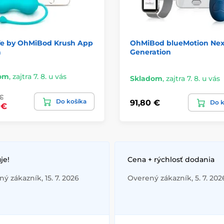
ife by OhMiBod Krush App
OhMiBod blueMotion Nex
á
Generation
om
,
zajtra 7. 8. u vás
Skladom
,
zajtra 7. 8. u vás
€
Do košíka
91,80 €
Do k
 €
je!
Cena + rýchlosť dodania
ý zákazník, 15. 7. 2026
Overený zákazník, 5. 7. 202