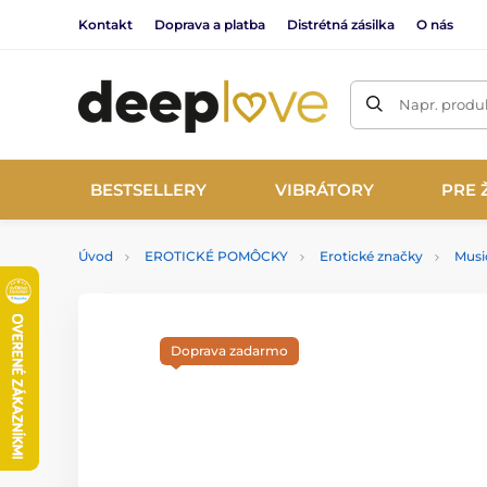
Kontakt
Doprava a platba
Distrétná zásilka
O nás
Napr. produk
BESTSELLERY
VIBRÁTORY
PRE 
Úvod
EROTICKÉ POMÔCKY
Erotické značky
Musi
Doprava zadarmo