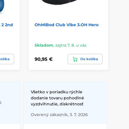
 2 2nd
OhMiBod Club Vibe 3.OH Hero
Oh
Skladom
,
zajtra 7. 8. u vás
Sk
90,95 €
62
ošíka
Do košíka
Všetko v poriadku rýchle
dodanie tovaru pohodlné
6
vyzdvihnutie, diskrétnosť
Overený zákazník, 3. 7. 2026