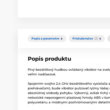
Popis a parametre
Príslušenstvo
(2)
Popis produktu
Prvý bezdrôtový hudbou ovládaný vibrátor na svete,
veľmi nadčasové.
Spojením svojho 2,4 GHz bezdrôtového vysielača 
prehrávačom), bude vibrátor pulzovať rytmy Vašej
absolútnej slobody pohybu.
Výkonný, avšak tichý 
netoxické neporogenní plastovej hmoty ABS v ko
polyuretánu a módnymi pochrómovanými detailm