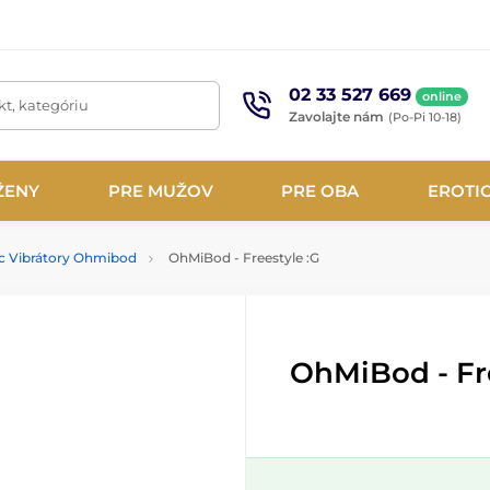
02 33 527 669
online
t, kategóriu
Zavolajte nám
(Po-Pi 10-18)
ŽENY
PRE MUŽOV
PRE OBA
EROTI
c Vibrátory Ohmibod
OhMiBod - Freestyle :G
OhMiBod - Fre