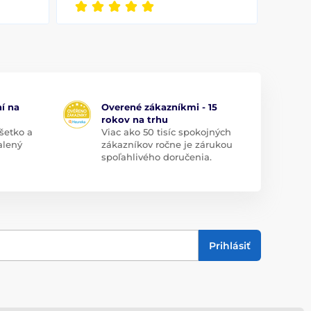
í na
Overené zákazníkmi - 15
rokov na trhu
šetko a
Viac ako 50 tisíc spokojných
alený
zákazníkov ročne je zárukou
spoľahlivého doručenia.
Prihlásiť