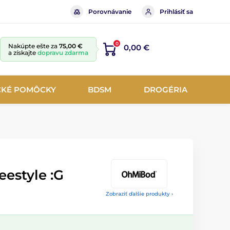
Porovnávanie
Prihlásiť sa
0
Nakúpte ešte za
75,00 €
0,00 €
a získajte
dopravu zdarma
CKÉ POMÔCKY
BDSM
DROGÉRIA
estyle :G
Zobraziť ďalšie produkty ›