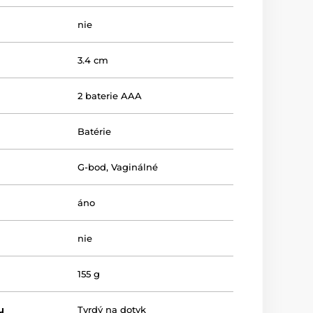
nie
3.4 cm
2 baterie AAA
Batérie
G-bod
,
Vaginálné
áno
nie
155 g
u
Tvrdý na dotyk