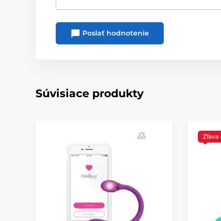
Poslať hodnotenie
Súvisiace produkty
Zľava