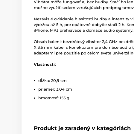
Vibrátor môže fungovať aj bez hudby.
Stačí ho l
možno využiť sedem vzrušujúcich predprogramova
Nezávislé ovládanie hlasitosti hudby a intenzity vi
výdržou až 5 h, pre opätovné dobytie stačí 2 h. 
iPhone, MP3 prehrávače a domáce audio systémy.
Obsah baleni: bezdrôtový vibrátor 2,4 GHz bezdrô
X 3,5 mm kábel s konektorom pre domáce audio (A
adaptérmi pre použitie po celom svete univerzáln
Vlastnosti:
dĺžka: 20,9 cm
priemer: 3,04 cm
hmotnosť: 155 g
Produkt je zaradený v kategóriách