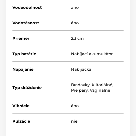
Vodeodolnosť
áno
Vodotěsnost
áno
Priemer
2.3 cm
Typ batérie
Nabíjací akumulátor
Napájanie
Nabíjačka
Bradavky
,
Klitoriálné
,
Typ dráždenie
Pre páry
,
Vaginálné
Vibrácie
áno
Pulzácie
nie