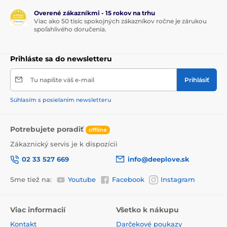
Overené zákazníkmi - 15 rokov na trhu
Viac ako 50 tisíc spokojných zákazníkov ročne je zárukou
spoľahlivého doručenia.
Prihláste sa do newsletteru
Tu napíšte váš e-mail
Prihlásiť
Súhlasím s posielaním newsletteru
Potrebujete poradiť
offline
Zákaznický servis je k dispozícii
02 33 527 669
info@deeplove.sk
Sme tiež na:
Youtube
Facebook
Instagram
Viac informacií
Všetko k nákupu
Kontakt
Darčekové poukazy