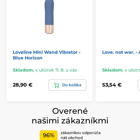
Loveline Mini Wand Vibrator -
Love. not war. 
Blue Horizon
Skladom
,
v utorok 11. 8. u vás
Skladom
,
v utoro
28,90 €
53,54 €
Do košíka
Overené
našimi zákazníkmi
zákazníkov odporúča
96%
náš obchod