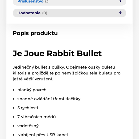
Príslušenstvo
(3)
Hodnotenie
(0)
Popis produktu
Je Joue Rabbit Bullet
Jedinečný bullet s oušky. Obejměte oušky buletu
klitoris a projíždějte po něm špičkou těla buletu pro
ještě větší vzrušení.
hladký povrch
snadné ovládání třemi tlačítky
5 rychlostí
7 vibračních módů
vodotěsný
Nabíjení přes USB kabel