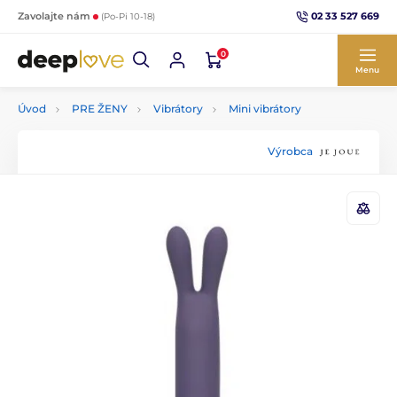
02 33 527 669
Zavolajte nám
(Po-Pi 10-18)
0
Menu
Úvod
PRE ŽENY
Vibrátory
Mini vibrátory
Výrobca