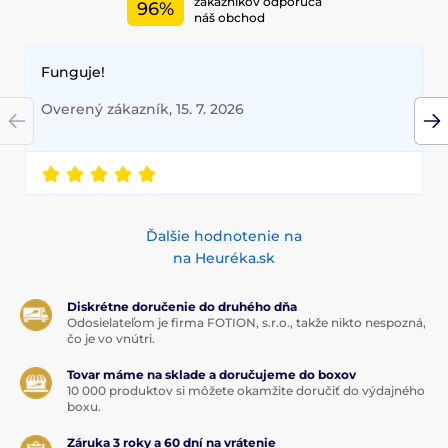
zákazníkov odporúča
96%
náš obchod
Funguje!
Overený zákazník, 15. 7. 2026
Ďalšie hodnotenie na
na Heuréka.sk
Diskrétne doručenie do druhého dňa
Odosielateľom je firma FOTION, s.r.o., takže nikto nespozná,
čo je vo vnútri.
Tovar máme na sklade a doručujeme do boxov
10 000 produktov si môžete okamžite doručiť do výdajného
boxu.
Záruka 3 roky a 60 dní na vrátenie