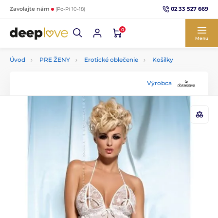
02 33 527 669
Zavolajte nám
(Po-Pi 10-18)
0
Menu
Úvod
PRE ŽENY
Erotické oblečenie
Košilky
Výrobca