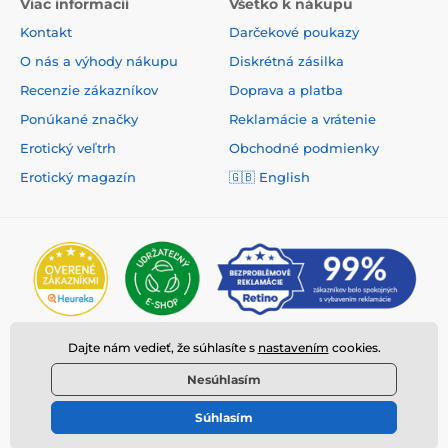
Viac informacií
Všetko k nákupu
Kontakt
Darčekové poukazy
O nás a výhody nákupu
Diskrétná zásilka
Recenzie zákazníkov
Doprava a platba
Ponúkané značky
Reklamácie a vrátenie
Erotický veľtrh
Obchodné podmienky
Erotický magazín
🇬🇧
English
Dajte nám vedieť, že súhlasíte s
nastavením
cookies.
Nesúhlasím
Súhlasím
© 2026 www.deeplove.sk ⦁ E-shop vytvorila
SIMPLIA.cz