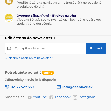
Predĺžená záruka na všetko a možnosť vrátiť nerozbalený
produkt do 60 dní.
Overené zákazníkmi - 15 rokov na trhu
Viac ako 50 tisíc spokojných zákazníkov ročne je zárukou
spoľahlivého doručenia.
Prihláste sa do newsletteru
Tu napíšte váš e-mail
Prihlásiť
Súhlasím s posielaním newsletteru
Potrebujete poradiť
offline
Zákaznický servis je k dispozícii
02 33 527 669
info@deeplove.sk
Sme tiež na:
Youtube
Facebook
Instagram