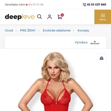
02 33 527 669
Zavolajte nám
(Po-Pi 10-18)
0
Menu
Úvod
PRE ŽENY
Erotické oblečenie
Korzety
Výrobca