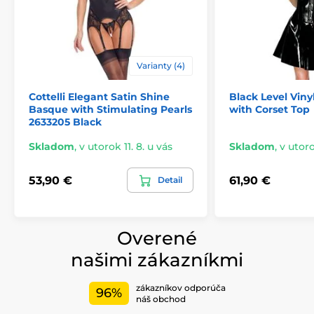
Varianty (4)
Cottelli Elegant Satin Shine
Black Level Viny
Basque with Stimulating Pearls
with Corset Top
2633205 Black
Skladom
,
v utorok 11. 8. u vás
Skladom
,
v utoro
53,90 €
61,90 €
Detail
Overené
našimi zákazníkmi
zákazníkov odporúča
96%
náš obchod