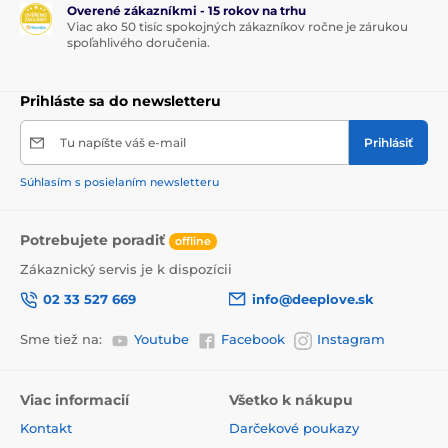
Overené zákazníkmi - 15 rokov na trhu
Viac ako 50 tisíc spokojných zákazníkov ročne je zárukou
spoľahlivého doručenia.
Prihláste sa do newsletteru
Tu napíšte váš e-mail
Prihlásiť
Súhlasím s posielaním newsletteru
Potrebujete poradiť
offline
Zákaznický servis je k dispozícii
02 33 527 669
info@deeplove.sk
Sme tiež na:
Youtube
Facebook
Instagram
Viac informacií
Všetko k nákupu
Kontakt
Darčekové poukazy